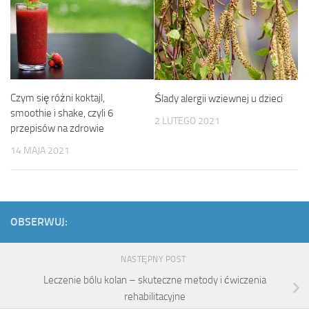
Czym się różni koktajl,
Ślady alergii wziewnej u dzieci
smoothie i shake, czyli 6
2 LUTEGO 2021
przepisów na zdrowie
14 MAJA 2021
OBSERWUJ:
NASTĘPNY POST
Leczenie bólu kolan – skuteczne metody i ćwiczenia
rehabilitacyjne