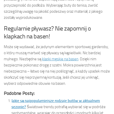
przyczepność do podłoża. Wybierając buty do tenisa, zwróć
szczególną uwagę na jakość podeszwy oraz materiał, z jakiego
zostały wyprodukowane.
Regularnie pływasz? Nie zapomnij o
klapkach na basen!
Może się wydawać, że jedynym elementem sportowej garderoby,
o który muszą martwić się pływacy są kąpielówki. Nic bardziej
mylnego. Niezbędne są
klapki męskie na basen
. Dzięki nim
bezpiecznie pokonasz drogę z szatni. Mokra powierzchnia jest
niebezpieczna – łatwo się na niej poślizgnąć, a każdy upadek może
skończyć się nieprzyjemną kontuzją. Jeśli chcesz jej uniknąć,
wybierz odpowiednie obuwie na basen.
Podobne Posty:
Jakie są najpopularniejsze rodzaje butów w aktualnym
sezonie?
Światowe trendy potrafią wybierać się w podróże
sentymentalne, wracając do przeszłości i modnych kilka lat