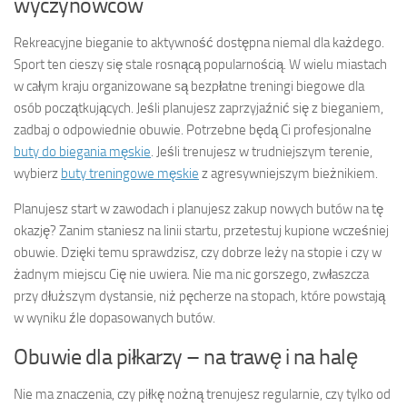
wyczynowców
Rekreacyjne bieganie to aktywność dostępna niemal dla każdego.
Sport ten cieszy się stale rosnącą popularnością. W wielu miastach
w całym kraju organizowane są bezpłatne treningi biegowe dla
osób początkujących. Jeśli planujesz zaprzyjaźnić się z bieganiem,
zadbaj o odpowiednie obuwie. Potrzebne będą Ci profesjonalne
buty do biegania męskie
. Jeśli trenujesz w trudniejszym terenie,
wybierz
buty treningowe męskie
z agresywniejszym bieżnikiem.
Planujesz start w zawodach i planujesz zakup nowych butów na tę
okazję? Zanim staniesz na linii startu, przetestuj kupione wcześniej
obuwie. Dzięki temu sprawdzisz, czy dobrze leży na stopie i czy w
żadnym miejscu Cię nie uwiera. Nie ma nic gorszego, zwłaszcza
przy dłuższym dystansie, niż pęcherze na stopach, które powstają
w wyniku źle dopasowanych butów.
Obuwie dla piłkarzy – na trawę i na halę
Nie ma znaczenia, czy piłkę nożną trenujesz regularnie, czy tylko od