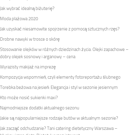
Jak wybrać idealną biżuterię?
Moda plażowa 2020
Jak uzyskać niesamowite spojrzenie z pomocą sztucznych rzęs?
Drobne nawyki w trosce o skórę
Stosowanie olejków w różnych dziedzinach życia. Olejki zapachowe –
dobry olejek sosnowy i arganowy – cena
Wyrazisty makijaż na imprezę
Kompozycja wspomnień, czyli elementy fotoreportażu ślubnego
Torebka beżowa na jesień: Elegancja i styl w sezonie jesiennym
Kto może nosić sukienki maxi?
Najmodniejsze dodatki aktualnego sezonu
Jakie są najpopularniejsze rodzaje butów w aktualnym sezonie?
Jak zacząć odchudzanie? Tani catering dietetyczny Warszawa –