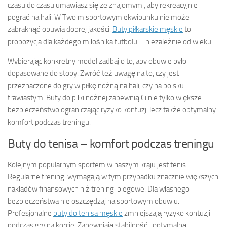
czasu do czasu umawiasz się ze znajomymi, aby rekreacyjnie
pograć na hali. W Twoim sportowym ekwipunku nie może
zabraknąć obuwia dobrej jakości.
Buty piłkarskie męskie
to
propozycja dla każdego miłośnika futbolu – niezależnie od wieku.
Wybierając konkretny model zadbaj o to, aby obuwie było
dopasowane do stopy. Zwróć też uwagę na to, czy jest
przeznaczone do gry w piłkę nożną na hali, czy na boisku
trawiastym. Buty do piłki nożnej zapewnią Ci nie tylko większe
bezpieczeństwo ograniczając ryzyko kontuzji lecz także optymalny
komfort podczas treningu.
Buty do tenisa – komfort podczas treningu
Kolejnym popularnym sportem w naszym kraju jest tenis.
Regularne treningi wymagają w tym przypadku znacznie większych
nakładów finansowych niż treningi biegowe. Dla własnego
bezpieczeństwa nie oszczędzaj na sportowym obuwiu.
Profesjonalne
buty do tenisa męskie
zmniejszają ryzyko kontuzji
podczas gry na korcie. Zapewniają stabilność i optymalną