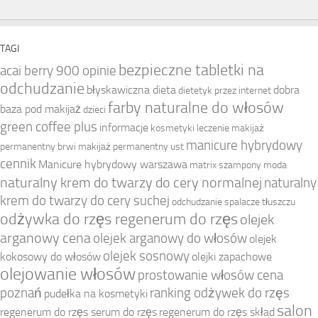
TAGI
bezpieczne tabletki na
acai berry 900 opinie
odchudzanie
błyskawiczna dieta
dobra
dietetyk przez internet
farby naturalne do włosów
baza pod makijaż
dzieci
green coffee plus
informacje
kosmetyki
leczenie
makijaż
manicure hybrydowy
permanentny brwi
makijaż permanentny ust
cennik
Manicure hybrydowy warszawa
matrix szampony
moda
naturalny krem do twarzy do cery normalnej
naturalny
krem do twarzy do cery suchej
odchudzanie spalacze tłuszczu
odżywka do rzęs regenerum do rzęs
olejek
arganowy cena
olejek arganowy do włosów
olejek
olejek sosnowy
kokosowy do włosów
olejki zapachowe
olejowanie włosów
prostowanie włosów cena
poznań
ranking odżywek do rzęs
pudełka na kosmetyki
salon
regenerum do rzęs serum do rzęs
regenerum do rzęs skład