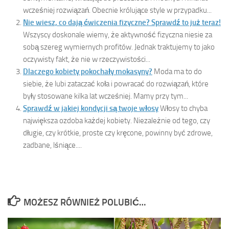
wcześniej rozwiązań. Obecnie królujące style w przypadku...
Nie wiesz, co dają ćwiczenia fizyczne? Sprawdź to już teraz!
Wszyscy doskonale wiemy, że aktywność fizyczna niesie za
sobą szereg wymiernych profitów. Jednak traktujemy to jako
oczywisty fakt, że nie w rzeczywistości...
Dlaczego kobiety pokochały mokasyny?
Moda ma to do
siebie, że lubi zataczać koła i powracać do rozwiązań, które
były stosowane kilka lat wcześniej. Mamy przy tym...
Sprawdź w jakiej kondycji są twoje włosy
Włosy to chyba
największa ozdoba każdej kobiety. Niezależnie od tego, czy
długie, czy krótkie, proste czy kręcone, powinny być zdrowe,
zadbane, lśniące....
MOŻESZ RÓWNIEŻ POLUBIĆ…