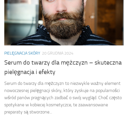
PIELĘGNACJA SKÓRY
20 GRUDNIA 2024
Serum do twarzy dla mężczyzn – skuteczna
pielęgnacja i efekty
Serum do twarzy dla mężczyzn to niezwykle ważny element
nowoczesnej pielęgnacji skóry, który zyskuje na popularności
wśród panów pragnących zadbać o swój wygląd. Choć często
spotykane w kobiecej kosmetyczce, te zaawansowane
preparaty są stworzone...