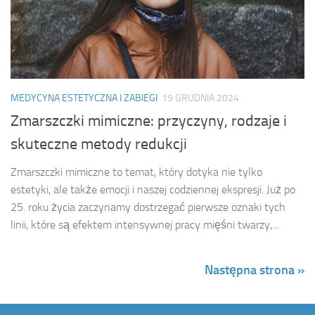
MEDYCYNA ESTETYCZNA I ZABIEGI
19 GRUDNIA 2024
Zmarszczki mimiczne: przyczyny, rodzaje i
skuteczne metody redukcji
Zmarszczki mimiczne to temat, który dotyka nie tylko
estetyki, ale także emocji i naszej codziennej ekspresji. Już po
25. roku życia zaczynamy dostrzegać pierwsze oznaki tych
linii, które są efektem intensywnej pracy mięśni twarzy,...
Następna strona »