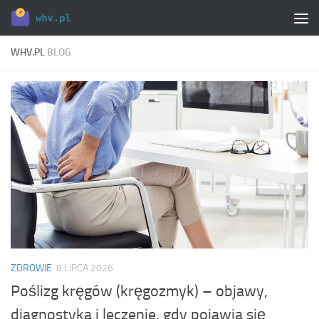
Skip to content
WHV.PL
BLOG
ZDROWIE
8 LIPCA 2026
Poślizg kręgów (kręgozmyk) – objawy,
diagnostyka i leczenie, gdy pojawia się