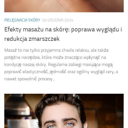
PIELĘGNACJA SKÓRY
20 GRUDNIA 2024
Efekty masażu na skórę: poprawa wyglądu i
redukcja zmarszczek
Masaż to nie tylko przyjemna chwila relaksu, ale także
potężne narzędzie, które może znacząco wpłynąć na
kondycję naszej skóry. Regularne zabiegi masujące mogą
poprawić elastyczność, jędrność oraz ogólny wygląd cery, a
nawet spowolnić procesy...