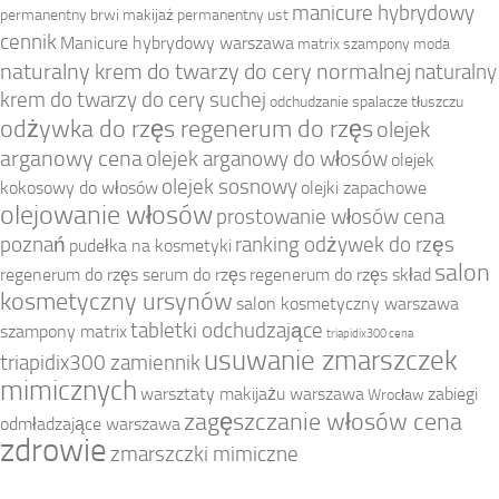
manicure hybrydowy
permanentny brwi
makijaż permanentny ust
cennik
Manicure hybrydowy warszawa
matrix szampony
moda
naturalny krem do twarzy do cery normalnej
naturalny
krem do twarzy do cery suchej
odchudzanie spalacze tłuszczu
odżywka do rzęs regenerum do rzęs
olejek
arganowy cena
olejek arganowy do włosów
olejek
olejek sosnowy
kokosowy do włosów
olejki zapachowe
olejowanie włosów
prostowanie włosów cena
poznań
ranking odżywek do rzęs
pudełka na kosmetyki
salon
regenerum do rzęs serum do rzęs
regenerum do rzęs skład
kosmetyczny ursynów
salon kosmetyczny warszawa
tabletki odchudzające
szampony matrix
triapidix300 cena
usuwanie zmarszczek
triapidix300 zamiennik
mimicznych
warsztaty makijażu warszawa
zabiegi
Wrocław
zagęszczanie włosów cena
odmładzające warszawa
zdrowie
zmarszczki mimiczne