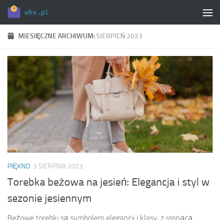
Skip to content
MIESIĘCZNE ARCHIWUM:
SIERPIEŃ 2023
PIĘKNO
3 SIERPNIA 2023
Torebka beżowa na jesień: Elegancja i styl w
sezonie jesiennym
Beżowe torebki są symbolem elegancji i klasy, z rosnącą