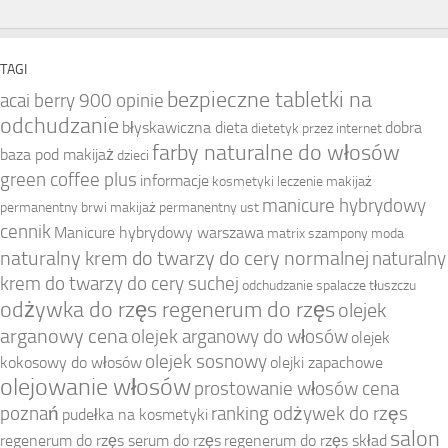
TAGI
bezpieczne tabletki na
acai berry 900 opinie
odchudzanie
błyskawiczna dieta
dobra
dietetyk przez internet
farby naturalne do włosów
baza pod makijaż
dzieci
green coffee plus
informacje
kosmetyki
leczenie
makijaż
manicure hybrydowy
permanentny brwi
makijaż permanentny ust
cennik
Manicure hybrydowy warszawa
matrix szampony
moda
naturalny krem do twarzy do cery normalnej
naturalny
krem do twarzy do cery suchej
odchudzanie spalacze tłuszczu
odżywka do rzęs regenerum do rzęs
olejek
arganowy cena
olejek arganowy do włosów
olejek
olejek sosnowy
kokosowy do włosów
olejki zapachowe
olejowanie włosów
prostowanie włosów cena
poznań
ranking odżywek do rzęs
pudełka na kosmetyki
salon
regenerum do rzęs serum do rzęs
regenerum do rzęs skład