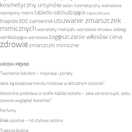
kosmetyczny ursynów
salon kosmetyczny warszawa
tabletki odchudzające
szampony matrix
triapidix300 cena
usuwanie zmarszczek
triapidix300 zamiennik
mimicznych
warsztaty makijażu warszawa
zabiegi
Wrocław
zagęszczanie włosów cena
odmładzające warszawa
zdrowie
zmarszczki mimiczne
URODA I PIĘKNO
Tworzenie biżuterii – inspiracje i porady
Jakie są światowe trendy modowe w aktualnym sezonie?
Absolutne podstawy w szafie każdej kobiety – jakie ubrania kupić, żeby
zawsze wyglądać świetnie?
Perfumy
Białe spodnie – hit stylowy sezonu
Tradycja ślubna