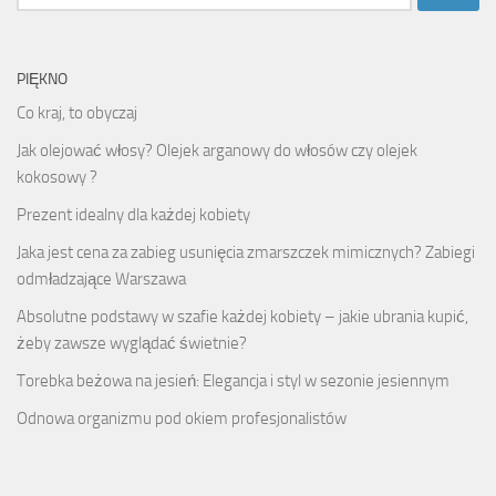
PIĘKNO
Co kraj, to obyczaj
Jak olejować włosy? Olejek arganowy do włosów czy olejek
kokosowy ?
Prezent idealny dla każdej kobiety
Jaka jest cena za zabieg usunięcia zmarszczek mimicznych? Zabiegi
odmładzające Warszawa
Absolutne podstawy w szafie każdej kobiety – jakie ubrania kupić,
żeby zawsze wyglądać świetnie?
Torebka beżowa na jesień: Elegancja i styl w sezonie jesiennym
Odnowa organizmu pod okiem profesjonalistów