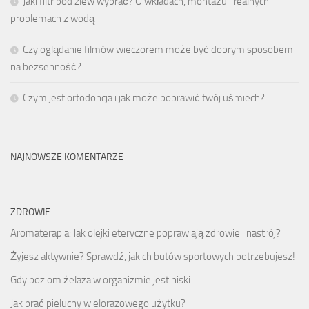
Jaki filtr pod zlew wybrać? O wkładach, montażu i realnych
problemach z wodą
Czy oglądanie filmów wieczorem może być dobrym sposobem
na bezsenność?
Czym jest ortodoncja i jak może poprawić twój uśmiech?
NAJNOWSZE KOMENTARZE
ZDROWIE
Aromaterapia: Jak olejki eteryczne poprawiają zdrowie i nastrój?
Żyjesz aktywnie? Sprawdź, jakich butów sportowych potrzebujesz!
Gdy poziom żelaza w organizmie jest niski…
Jak prać pieluchy wielorazowego użytku?