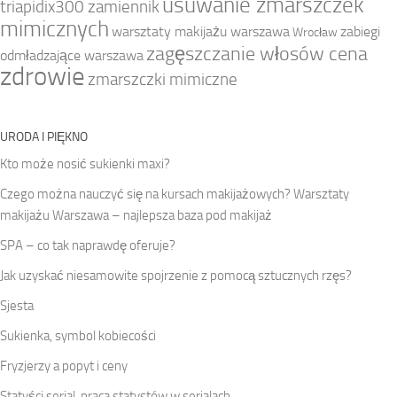
usuwanie zmarszczek
triapidix300 zamiennik
mimicznych
warsztaty makijażu warszawa
zabiegi
Wrocław
zagęszczanie włosów cena
odmładzające warszawa
zdrowie
zmarszczki mimiczne
URODA I PIĘKNO
Kto może nosić sukienki maxi?
Czego można nauczyć się na kursach makijażowych? Warsztaty
makijażu Warszawa – najlepsza baza pod makijaż
SPA – co tak naprawdę oferuje?
Jak uzyskać niesamowite spojrzenie z pomocą sztucznych rzęs?
Sjesta
Sukienka, symbol kobiecości
Fryzjerzy a popyt i ceny
Statyści serial, praca statystów w serialach