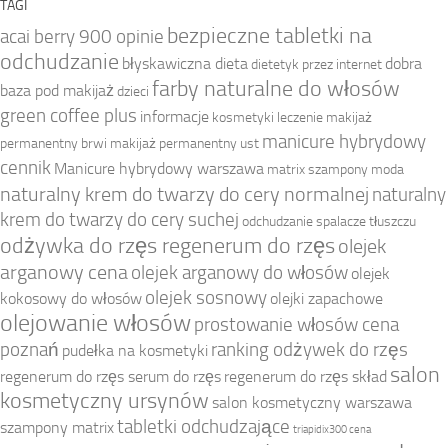
TAGI
bezpieczne tabletki na
acai berry 900 opinie
odchudzanie
błyskawiczna dieta
dobra
dietetyk przez internet
farby naturalne do włosów
baza pod makijaż
dzieci
green coffee plus
informacje
kosmetyki
leczenie
makijaż
manicure hybrydowy
permanentny brwi
makijaż permanentny ust
cennik
Manicure hybrydowy warszawa
matrix szampony
moda
naturalny krem do twarzy do cery normalnej
naturalny
krem do twarzy do cery suchej
odchudzanie spalacze tłuszczu
odżywka do rzęs regenerum do rzęs
olejek
arganowy cena
olejek arganowy do włosów
olejek
olejek sosnowy
kokosowy do włosów
olejki zapachowe
olejowanie włosów
prostowanie włosów cena
poznań
ranking odżywek do rzęs
pudełka na kosmetyki
salon
regenerum do rzęs serum do rzęs
regenerum do rzęs skład
kosmetyczny ursynów
salon kosmetyczny warszawa
tabletki odchudzające
szampony matrix
triapidix300 cena