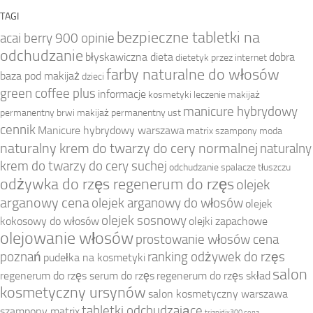
TAGI
bezpieczne tabletki na
acai berry 900 opinie
odchudzanie
błyskawiczna dieta
dobra
dietetyk przez internet
farby naturalne do włosów
baza pod makijaż
dzieci
green coffee plus
informacje
kosmetyki
leczenie
makijaż
manicure hybrydowy
permanentny brwi
makijaż permanentny ust
cennik
Manicure hybrydowy warszawa
matrix szampony
moda
naturalny krem do twarzy do cery normalnej
naturalny
krem do twarzy do cery suchej
odchudzanie spalacze tłuszczu
odżywka do rzęs regenerum do rzęs
olejek
arganowy cena
olejek arganowy do włosów
olejek
olejek sosnowy
kokosowy do włosów
olejki zapachowe
olejowanie włosów
prostowanie włosów cena
poznań
ranking odżywek do rzęs
pudełka na kosmetyki
salon
regenerum do rzęs serum do rzęs
regenerum do rzęs skład
kosmetyczny ursynów
salon kosmetyczny warszawa
tabletki odchudzające
szampony matrix
triapidix300 cena