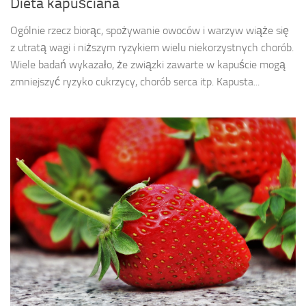
Dieta kapuściana
Ogólnie rzecz biorąc, spożywanie owoców i warzyw wiąże się
z utratą wagi i niższym ryzykiem wielu niekorzystnych chorób.
Wiele badań wykazało, że związki zawarte w kapuście mogą
zmniejszyć ryzyko cukrzycy, chorób serca itp. Kapusta...