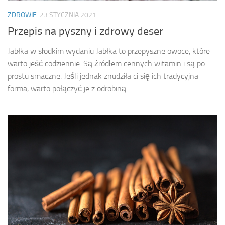
ZDROWIE
23 STYCZNIA 2021
Przepis na pyszny i zdrowy deser
Jabłka w słodkim wydaniu Jabłka to przepyszne owoce, które
warto jeść codziennie. Są źródłem cennych witamin i są po
prostu smaczne. Jeśli jednak znudziła ci się ich tradycyjna
forma, warto połączyć je z odrobiną...