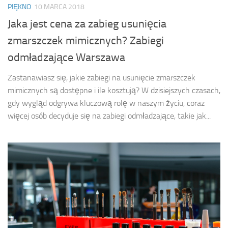
PIĘKNO
10 MARCA 2018
Jaka jest cena za zabieg usunięcia
zmarszczek mimicznych? Zabiegi
odmładzające Warszawa
Zastanawiasz się, jakie zabiegi na usunięcie zmarszczek
mimicznych są dostępne i ile kosztują? W dzisiejszych czasach,
gdy wygląd odgrywa kluczową rolę w naszym życiu, coraz
więcej osób decyduje się na zabiegi odmładzające, takie jak...