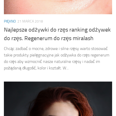
PIĘKNO
21 MARCA 2018
Najlepsze odżywki do rzęs ranking odżywek
do rzęs. Regenerum do rzęs miralash
Chcąc zadbać o mocne, zdrowe i silne rzęsy warto stosować
takie produkty pielęgnacyjne jak odżywka do rzęs regenerum
do rzęs aby wzmocnić nasze naturalne rzęsy i nadać im
pożądaną długość, kolor i kształt. W...