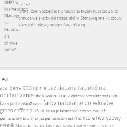
skóry?
NNKT, czyli niezbędne nienasycone kwasy tłuszczowe, to
prawdziwe skarby dla naszej skóry. Stanowią one kluczowy
element budowy ceramidów, które są …
TAGI
bezpieczne tabletki na
acai berry 900 opinie
odchudzanie
błyskawiczna dieta
dobra
dietetyk przez internet
farby naturalne do włosów
baza pod makijaż
dzieci
green coffee plus
informacje
kosmetyki
leczenie
makijaż
manicure hybrydowy
permanentny brwi
makijaż permanentny ust
cennik
Manicure hybrydowy warszawa
matrix szampony
moda