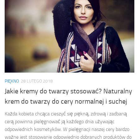
PIĘKNO
28 LUTEGO 2018
Jakie kremy do twarzy stosować? Naturalny
krem do twarzy do cery normalnej i suchej
Każda kobieta chcąca cieszyć się piękną, zdrową i zadbaną
cerą powinna pielęgnować ją każdego dnia używając
odpowiednich kosmetyków. W pielęgnacji naszej cery bardzo
ważne jest stosowanie odpowiednio dobranych produktów do