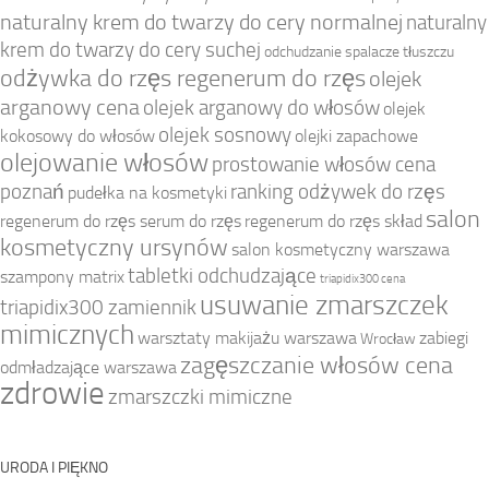
naturalny krem do twarzy do cery normalnej
naturalny
krem do twarzy do cery suchej
odchudzanie spalacze tłuszczu
odżywka do rzęs regenerum do rzęs
olejek
arganowy cena
olejek arganowy do włosów
olejek
olejek sosnowy
kokosowy do włosów
olejki zapachowe
olejowanie włosów
prostowanie włosów cena
poznań
ranking odżywek do rzęs
pudełka na kosmetyki
salon
regenerum do rzęs serum do rzęs
regenerum do rzęs skład
kosmetyczny ursynów
salon kosmetyczny warszawa
tabletki odchudzające
szampony matrix
triapidix300 cena
usuwanie zmarszczek
triapidix300 zamiennik
mimicznych
warsztaty makijażu warszawa
zabiegi
Wrocław
zagęszczanie włosów cena
odmładzające warszawa
zdrowie
zmarszczki mimiczne
URODA I PIĘKNO