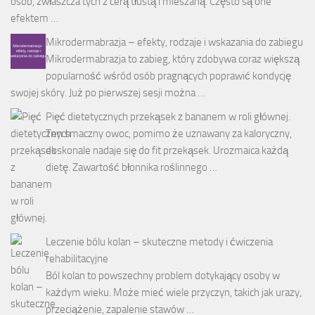
osób, zwłaszcza tych z cerą tłustą i mieszaną. Często są one
efektem …
Mikrodermabrazja – efekty, rodzaje i wskazania do zabiegu
Mikrodermabrazja to zabieg, który zdobywa coraz większą
popularność wśród osób pragnących poprawić kondycję
swojej skóry. Już po pierwszej sesji można …
Pięć dietetycznych przekąsek z bananem w roli głównej.
Ten smaczny owoc, pomimo że uznawany za kaloryczny,
doskonale nadaje się do fit przekąsek. Urozmaica każdą
dietę. Zawartość błonnika roślinnego …
Leczenie bólu kolan – skuteczne metody i ćwiczenia
rehabilitacyjne
Ból kolan to powszechny problem dotykający osoby w
każdym wieku. Może mieć wiele przyczyn, takich jak urazy,
przeciążenie, zapalenie stawów …