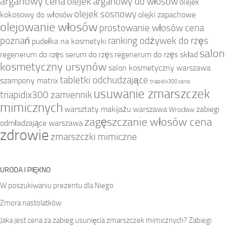
arganowy cena
olejek arganowy do włosów
olejek
olejek sosnowy
kokosowy do włosów
olejki zapachowe
olejowanie włosów
prostowanie włosów cena
poznań
ranking odżywek do rzęs
pudełka na kosmetyki
salon
regenerum do rzęs serum do rzęs
regenerum do rzęs skład
kosmetyczny ursynów
salon kosmetyczny warszawa
tabletki odchudzające
szampony matrix
triapidix300 cena
usuwanie zmarszczek
triapidix300 zamiennik
mimicznych
warsztaty makijażu warszawa
zabiegi
Wrocław
zagęszczanie włosów cena
odmładzające warszawa
zdrowie
zmarszczki mimiczne
URODA I PIĘKNO
W poszukiwaniu prezentu dla Niego
Zmora nastolatków
Jaka jest cena za zabieg usunięcia zmarszczek mimicznych? Zabiegi