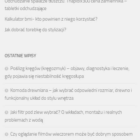
Odchudzanie spalacze tłuszczu. Triapidix300 cena zamiennika –
tabletki odchudzające
Kalkulator bmi- kto powinien z niego korzystać?
Jak dobrać torebkę do stylizacji?
OSTATNIE WPISY
Poślizg kręgów (kręgozmyk) – objawy, diagnostyka i leczenie,
gdy pojawia się niestabilność kręgosłupa
Komoda drewniana – jak wybrać odpowiedni rozmiar, drewno i
funkcjonalny układ do stylu wnętrza
Jaki filtr pod zlew wybrać? O wkładach, montażu i realnych
problemach z wodą
Czy oglądanie filmów wieczorem może być dobrym sposobem