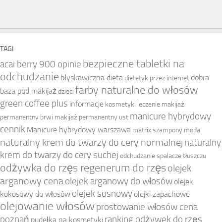
TAGI
bezpieczne tabletki na
acai berry 900 opinie
odchudzanie
błyskawiczna dieta
dobra
dietetyk przez internet
farby naturalne do włosów
baza pod makijaż
dzieci
green coffee plus
informacje
kosmetyki
leczenie
makijaż
manicure hybrydowy
permanentny brwi
makijaż permanentny ust
cennik
Manicure hybrydowy warszawa
matrix szampony
moda
naturalny krem do twarzy do cery normalnej
naturalny
krem do twarzy do cery suchej
odchudzanie spalacze tłuszczu
odżywka do rzęs regenerum do rzęs
olejek
arganowy cena
olejek arganowy do włosów
olejek
olejek sosnowy
kokosowy do włosów
olejki zapachowe
olejowanie włosów
prostowanie włosów cena
poznań
ranking odżywek do rzęs
pudełka na kosmetyki