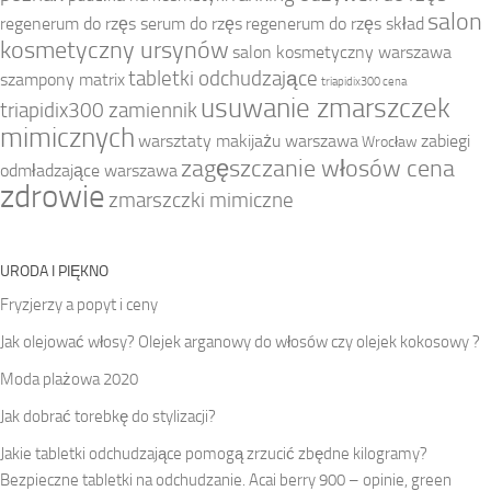
salon
regenerum do rzęs serum do rzęs
regenerum do rzęs skład
kosmetyczny ursynów
salon kosmetyczny warszawa
tabletki odchudzające
szampony matrix
triapidix300 cena
usuwanie zmarszczek
triapidix300 zamiennik
mimicznych
warsztaty makijażu warszawa
zabiegi
Wrocław
zagęszczanie włosów cena
odmładzające warszawa
zdrowie
zmarszczki mimiczne
URODA I PIĘKNO
Fryzjerzy a popyt i ceny
Jak olejować włosy? Olejek arganowy do włosów czy olejek kokosowy ?
Moda plażowa 2020
Jak dobrać torebkę do stylizacji?
Jakie tabletki odchudzające pomogą zrzucić zbędne kilogramy?
Bezpieczne tabletki na odchudzanie. Acai berry 900 – opinie, green