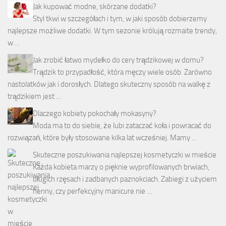
Jak kupować modne, skórzane dodatki?
Styl tkwi w szczegółach i tym, w jaki sposób dobierzemy
najlepsze możliwe dodatki. W tym sezonie królują rozmaite trendy,
w …
Jak zrobić łatwo mydełko do cery trądzikowej w domu?
Trądzik to przypadłość, która męczy wiele osób. Zarówno
nastolatków jak i dorosłych. Dlatego skuteczny sposób na walkę z
trądzikiem jest …
Dlaczego kobiety pokochały mokasyny?
Moda ma to do siebie, że lubi zataczać koła i powracać do
rozwiązań, które były stosowane kilka lat wcześniej. Mamy …
Skuteczne poszukiwania najlepszej kosmetyczki w mieście
Każda kobieta marzy o pięknie wyprofilowanych brwiach,
długich rzęsach i zadbanych paznokciach. Zabiegi z użyciem
henny, czy perfekcyjny manicure nie …