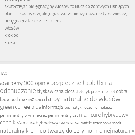
Plan pielęgnacyjny włosów to klucz do zdrowych i lśniących
kosmyków, ale jego stworzenie wymaga nie tylko wiedzy,
lecz także zrozumienia …
TAGI
bezpieczne tabletki na
acai berry 900 opinie
odchudzanie
błyskawiczna dieta
dobra
dietetyk przez internet
farby naturalne do włosów
baza pod makijaż
dzieci
green coffee plus
informacje
kosmetyki
leczenie
makijaż
manicure hybrydowy
permanentny brwi
makijaż permanentny ust
cennik
Manicure hybrydowy warszawa
matrix szampony
moda
naturalny krem do twarzy do cery normalnej
naturalny