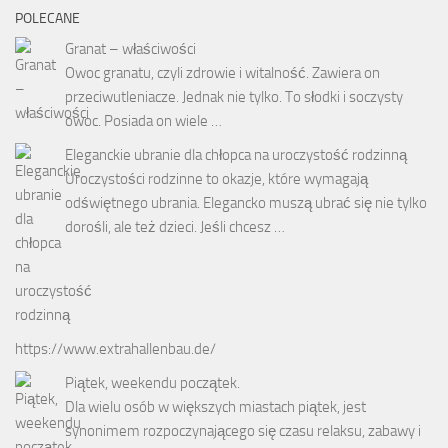
POLECANE
Granat – właściwości
Owoc granatu, czyli zdrowie i witalność. Zawiera on
przeciwutleniacze. Jednak nie tylko. To słodki i soczysty
owoc. Posiada on wiele …
Eleganckie ubranie dla chłopca na uroczystość rodzinną
Uroczystości rodzinne to okazje, które wymagają
odświętnego ubrania. Elegancko muszą ubrać się nie tylko
dorośli, ale też dzieci. Jeśli chcesz …
https://www.extrahallenbau.de/
Piątek, weekendu początek.
Dla wielu osób w większych miastach piątek, jest
synonimem rozpoczynającego się czasu relaksu, zabawy i