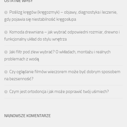
OSTATNIE WPISY
Poślizg kręgów (kręgozmyk) – objawy, diagnostyka i leczenie,
gdy pojawia się niestabilność kręgosłupa
Komoda drewniana – jak wybrać odpowiedni rozmiar, drewno i
funkcjonalny układ do stylu wnętrza
Jaki filtr pod zlew wybrać? O wkładach, montażu i realnych
problemach z wodą
Czy oglądanie filmów wieczorem może być dobrym sposobem
na bezsenność?
Czym jest ortodoncja i jak może poprawić twój uśmiech?
NAJNOWSZE KOMENTARZE