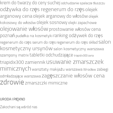
krem do twarzy do cery suchej
odchudzanie spalacze tłuszczu
odżywka do rzęs regenerum do rzęs
olejek
arganowy cena
olejek arganowy do włosów
olejek
olejek sosnowy
kokosowy do włosów
olejki zapachowe
olejowanie włosów
prostowanie włosów cena
poznań
ranking odżywek do rzęs
pudełka na kosmetyki
salon
regenerum do rzęs serum do rzęs
regenerum do rzęs skład
kosmetyczny ursynów
salon kosmetyczny warszawa
tabletki odchudzające
szampony matrix
triapidix300 cena
usuwanie zmarszczek
triapidix300 zamiennik
mimicznych
warsztaty makijażu warszawa
zabiegi
Wrocław
zagęszczanie włosów cena
odmładzające warszawa
zdrowie
zmarszczki mimiczne
URODA I PIĘKNO
Zakochani są wśród nas