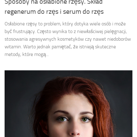
Sposoby na osłabione rzęsy. Skład
regenerum do rzęs i serum do rzęs
Osłabione rzęsy to problem, który dotyka wiele osób i może
być frustrujący. Często wynika to z niewłaściwej pielęgnacji,
stosowania agresywnych kosmetyków czy nawet niedoborów
witamin. Warto jednak pamiętać, że istnieją skuteczne
metody, które mogą...