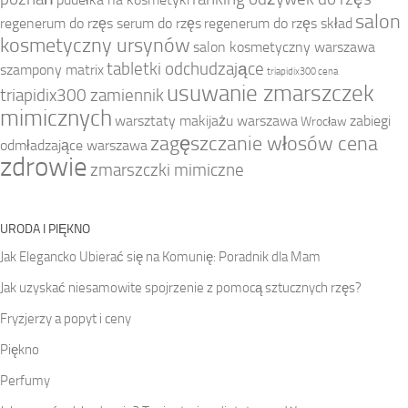
salon
regenerum do rzęs serum do rzęs
regenerum do rzęs skład
kosmetyczny ursynów
salon kosmetyczny warszawa
tabletki odchudzające
szampony matrix
triapidix300 cena
usuwanie zmarszczek
triapidix300 zamiennik
mimicznych
warsztaty makijażu warszawa
zabiegi
Wrocław
zagęszczanie włosów cena
odmładzające warszawa
zdrowie
zmarszczki mimiczne
URODA I PIĘKNO
Jak Elegancko Ubierać się na Komunię: Poradnik dla Mam
Jak uzyskać niesamowite spojrzenie z pomocą sztucznych rzęs?
Fryzjerzy a popyt i ceny
Piękno
Perfumy