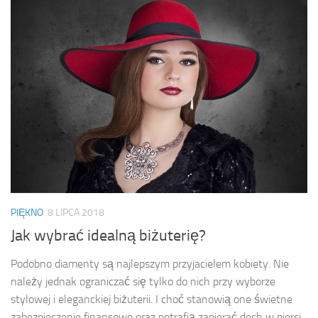
PIĘKNO
8 LIPCA 2018
Jak wybrać idealną biżuterię?
Podobno diamenty są najlepszym przyjacielem kobiety. Nie
należy jednak ograniczać się tylko do nich przy wyborze
stylowej i eleganckiej biżuterii. I choć stanowią one świetne
zabezpieczenie finansowe oraz potrafią zapierać dech w piersi