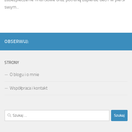
swym...
OBSERWUJ:
STRONY
O blogu i o mnie
Współpraca i kontakt
Szukaj: