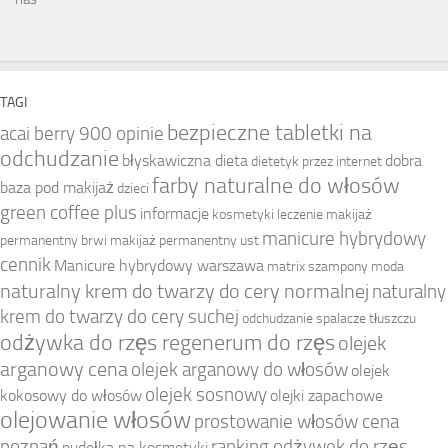
TAGI
bezpieczne tabletki na
acai berry 900 opinie
odchudzanie
błyskawiczna dieta
dobra
dietetyk przez internet
farby naturalne do włosów
baza pod makijaż
dzieci
green coffee plus
informacje
kosmetyki
leczenie
makijaż
manicure hybrydowy
permanentny brwi
makijaż permanentny ust
cennik
Manicure hybrydowy warszawa
matrix szampony
moda
naturalny krem do twarzy do cery normalnej
naturalny
krem do twarzy do cery suchej
odchudzanie spalacze tłuszczu
odżywka do rzęs regenerum do rzęs
olejek
arganowy cena
olejek arganowy do włosów
olejek
olejek sosnowy
kokosowy do włosów
olejki zapachowe
olejowanie włosów
prostowanie włosów cena
poznań
ranking odżywek do rzęs
pudełka na kosmetyki