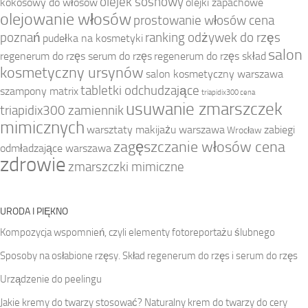
olejek sosnowy
kokosowy do włosów
olejki zapachowe
olejowanie włosów
prostowanie włosów cena
poznań
ranking odżywek do rzęs
pudełka na kosmetyki
salon
regenerum do rzęs serum do rzęs
regenerum do rzęs skład
kosmetyczny ursynów
salon kosmetyczny warszawa
tabletki odchudzające
szampony matrix
triapidix300 cena
usuwanie zmarszczek
triapidix300 zamiennik
mimicznych
warsztaty makijażu warszawa
zabiegi
Wrocław
zagęszczanie włosów cena
odmładzające warszawa
zdrowie
zmarszczki mimiczne
URODA I PIĘKNO
Kompozycja wspomnień, czyli elementy fotoreportażu ślubnego
Sposoby na osłabione rzęsy. Skład regenerum do rzęs i serum do rzęs
Urządzenie do peelingu
Jakie kremy do twarzy stosować? Naturalny krem do twarzy do cery