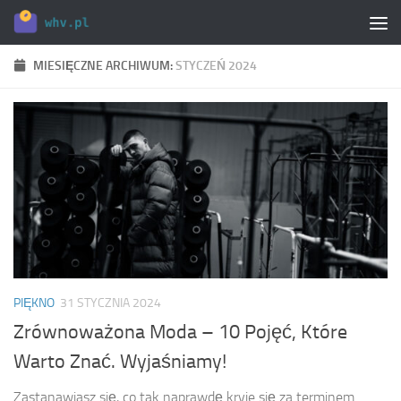
Skip to content
MIESIĘCZNE ARCHIWUM:
STYCZEŃ 2024
PIĘKNO
31 STYCZNIA 2024
Zrównoważona Moda – 10 Pojęć, Które
Warto Znać. Wyjaśniamy!
Zastanawiasz się, co tak naprawdę kryje się za terminem