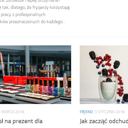
ce, zdrowsze i lepiej utrzymane?
ę tak, dlatego, że fryzjerzy korzystają
 pracy z profesjonalnych
ków przeznaczonych do każdego...
3 MARCA 2018
PIĘKNO
3 STYCZNIA 2018
ł na prezent dla
Jak zacząć odchud