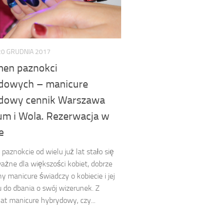
20 GRUDNIA 2017
en paznokci
dowych – manicure
dowy cennik Warszawa
um i Wola. Rezerwacja w
e
 paznokcie od wielu już lat stało się
ażne dla większości kobiet, dobrze
 manicure świadczy o kobiecie i jej
u do dbania o swój wizerunek. Z
lat manicure hybrydowy, czy...