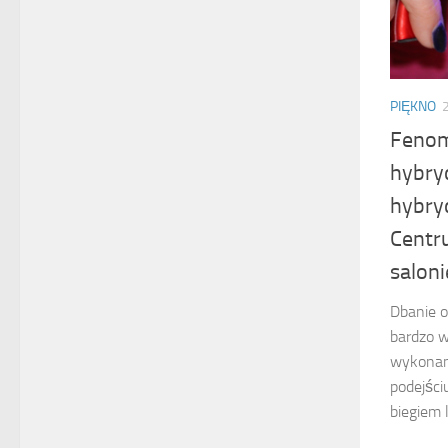
PIĘKNO
Fenom
hybry
hybry
Centr
saloni
Dbanie o
bardzo w
wykonany
podejści
biegiem 