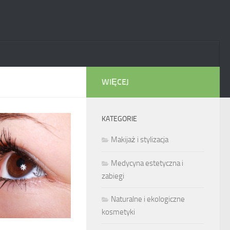
WIĘCEJ
KATEGORIE
Makijaż i stylizacja
Medycyna estetyczna i
zabiegi
Naturalne i ekologiczne
kosmetyki