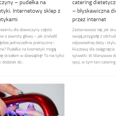
czyny – pudełka na
catering dietety
tyki. Internetowy sklep z
– błyskawiczna di
tykami
przez internet
ezentu dla dziewczyny często
Zastanawiasz się, jak sk
ia o zawroty głowy – jak znaleźć
swoją przygodę z odchu
będzie jednocześnie praktyczne i
odpowiedniej diety i styl
zne? Pudełka na kosmetyki mogą
kluczowy dla osiągnięci
ię strzałem w dziesiątkę! To nie tylko
sylwetki. W Warszawie d
i dodatek do...
opcji, w tym tani catering 