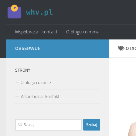
Skip to content
Współpraca i kontakt
O blogu i o mnie
OBSERWUJ:
OTA
STRONY
O blogu i o mnie
Współpraca i kontakt
Szukaj: