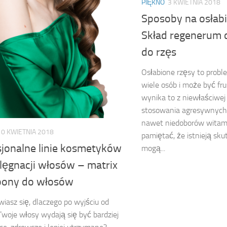
PIĘKNO
3 KWIETNIA 2018
Sposoby na osłabi
Skład regenerum d
do rzęs
Osłabione rzęsy to probl
wiele osób i może być fru
wynika to z niewłaściwej 
stosowania agresywnyc
nawet niedoborów witami
10 KWIETNIA 2018
pamiętać, że istnieją sk
sjonalne linie kosmetyków
mogą...
lęgnacji włosów – matrix
ony do włosów
iasz się, dlaczego po wyjściu od
 Twoje włosy wydają się być bardziej