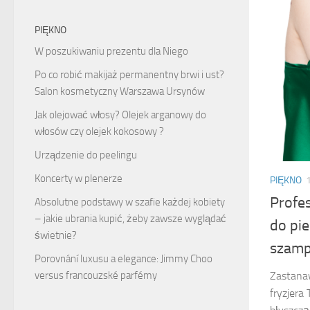
PIĘKNO
W poszukiwaniu prezentu dla Niego
Po co robić makijaż permanentny brwi i ust?
Salon kosmetyczny Warszawa Ursynów
Jak olejować włosy? Olejek arganowy do
włosów czy olejek kokosowy ?
Urządzenie do peelingu
Koncerty w plenerze
PIĘKNO
Profe
Absolutne podstawy w szafie każdej kobiety
– jakie ubrania kupić, żeby zawsze wyglądać
do pie
świetnie?
szamp
Porovnání luxusu a elegance: Jimmy Choo
versus francouzské parfémy
Zastanaw
fryzjera