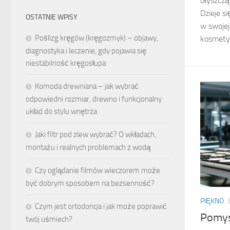
błyszczą
Dzieje si
OSTATNIE WPISY
w swojej
Poślizg kręgów (kręgozmyk) – objawy,
kosmety
diagnostyka i leczenie, gdy pojawia się
niestabilność kręgosłupa
Komoda drewniana – jak wybrać
odpowiedni rozmiar, drewno i funkcjonalny
układ do stylu wnętrza
Jaki filtr pod zlew wybrać? O wkładach,
montażu i realnych problemach z wodą
Czy oglądanie filmów wieczorem może
być dobrym sposobem na bezsenność?
PIĘKNO
Czym jest ortodoncja i jak może poprawić
Pomys
twój uśmiech?