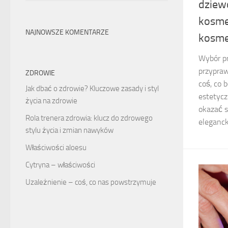
dziew
kosme
NAJNOWSZE KOMENTARZE
kosme
Wybór pr
przypraw
ZDROWIE
coś, co 
Jak dbać o zdrowie? Kluczowe zasady i styl
estetyc
życia na zdrowie
okazać s
Rola trenera zdrowia: klucz do zdrowego
eleganck
stylu życia i zmian nawyków
Właściwości aloesu
Cytryna – właściwości
Uzależnienie – coś, co nas powstrzymuje