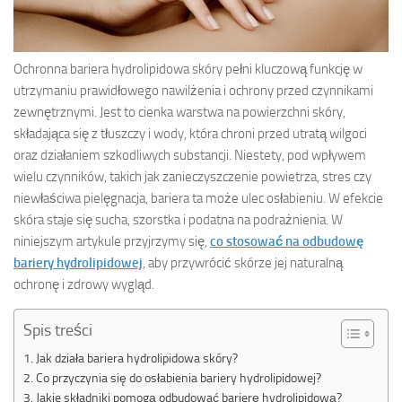
Ochronna bariera hydrolipidowa skóry pełni kluczową funkcję w
utrzymaniu prawidłowego nawilżenia i ochrony przed czynnikami
zewnętrznymi. Jest to cienka warstwa na powierzchni skóry,
składająca się z tłuszczy i wody, która chroni przed utratą wilgoci
oraz działaniem szkodliwych substancji. Niestety, pod wpływem
wielu czynników, takich jak zanieczyszczenie powietrza, stres czy
niewłaściwa pielęgnacja, bariera ta może ulec osłabieniu. W efekcie
skóra staje się sucha, szorstka i podatna na podrażnienia. W
niniejszym artykule przyjrzymy się,
co stosować na odbudowę
bariery hydrolipidowej
, aby przywrócić skórze jej naturalną
ochronę i zdrowy wygląd.
Spis treści
Jak działa bariera hydrolipidowa skóry?
Co przyczynia się do osłabienia bariery hydrolipidowej?
Jakie składniki pomogą odbudować barierę hydrolipidową?