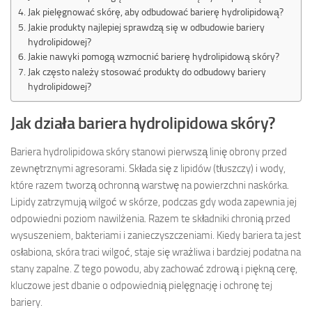
Jak pielęgnować skórę, aby odbudować barierę hydrolipidową?
Jakie produkty najlepiej sprawdzą się w odbudowie bariery
hydrolipidowej?
Jakie nawyki pomogą wzmocnić barierę hydrolipidową skóry?
Jak często należy stosować produkty do odbudowy bariery
hydrolipidowej?
Jak działa bariera hydrolipidowa skóry?
Bariera hydrolipidowa skóry stanowi pierwszą linię obrony przed
zewnętrznymi agresorami. Składa się z lipidów (tłuszczy) i wody,
które razem tworzą ochronną warstwę na powierzchni naskórka.
Lipidy zatrzymują wilgoć w skórze, podczas gdy woda zapewnia jej
odpowiedni poziom nawilżenia. Razem te składniki chronią przed
wysuszeniem, bakteriami i zanieczyszczeniami. Kiedy bariera ta jest
osłabiona, skóra traci wilgoć, staje się wrażliwa i bardziej podatna na
stany zapalne. Z tego powodu, aby zachować zdrową i piękną cerę,
kluczowe jest dbanie o odpowiednią pielęgnację i ochronę tej
bariery.