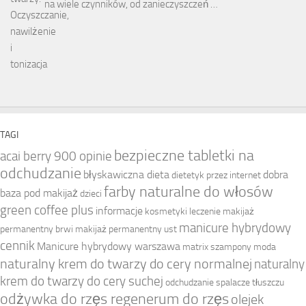
na wiele czynników, od zanieczyszczeń …
TAGI
bezpieczne tabletki na
acai berry 900 opinie
odchudzanie
błyskawiczna dieta
dobra
dietetyk przez internet
farby naturalne do włosów
baza pod makijaż
dzieci
green coffee plus
informacje
kosmetyki
leczenie
makijaż
manicure hybrydowy
permanentny brwi
makijaż permanentny ust
cennik
Manicure hybrydowy warszawa
matrix szampony
moda
naturalny krem do twarzy do cery normalnej
naturalny
krem do twarzy do cery suchej
odchudzanie spalacze tłuszczu
odżywka do rzęs regenerum do rzęs
olejek