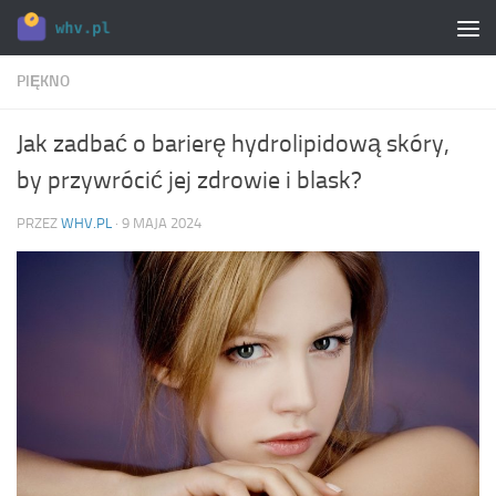
Skip to content
PIĘKNO
Jak zadbać o barierę hydrolipidową skóry,
by przywrócić jej zdrowie i blask?
PRZEZ
WHV.PL
·
9 MAJA 2024