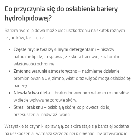
Co przyczynia się do osłabienia bariery
hydrolipidowej?
Bariera hydrolipidowa może ulec uszkodzeniu na skutek różnych
czynników, takich jak:
Częste mycie twarzy silnymi detergentami
– niszczy
naturalne lipidy, co sprawia, że skóra traci swoje naturalne
właściwości ochronne.
Zmienne warunki atmosferyczne
– nadmierne działanie
promieniowania UV, zimno, wiatr oraz wilgoć mogą osłabiać tę
barierę.
Niewłaściwa dieta
– brak odpowiednich witamin i minerałów
w diecie wpływa na zdrowie skóry.
Stres i brak snu
– osłabiają skórę, co prowadzi do jej
przesuszenia i nadwrażliwości.
Wszystkie te czynniki sprawiają, że skóra staje się bardziej podatna
na uszkodzenia i wymaga szczególnej pielęgnacji, by przywrócić jej