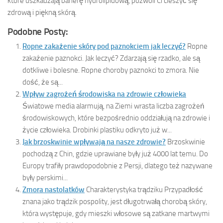
które uszkadzają barierę hydrolipidową, pozwoli Ci cieszyć się
zdrową i piękną skórą.
Podobne Posty:
Ropne zakażenie skóry pod paznokciem jak leczyć?
Ropne
zakażenie paznokci. Jak leczyć? Zdarzają się rzadko, ale są
dotkliwe i bolesne. Ropne choroby paznokci to zmora. Nie
dość, że są...
Wpływ zagrożeń środowiska na zdrowie człowieka
Światowe media alarmują, na Ziemi wrasta liczba zagrożeń
środowiskowych, które bezpośrednio oddziałują na zdrowie i
życie człowieka. Drobinki plastiku odkryto już w...
Jak brzoskwinie wpływają na nasze zdrowie?
Brzoskwinie
pochodzą z Chin, gdzie uprawiane były już 4000 lat temu. Do
Europy trafiły prawdopodobnie z Persji, dlatego też nazywane
były perskimi...
Zmora nastolatków
Charakterystyka trądziku Przypadłość
znana jako trądzik pospolity, jest długotrwałą chorobą skóry,
która występuje, gdy mieszki włosowe są zatkane martwymi