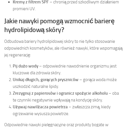
Kremy z filtrem SPF
– chronią przed szkodliwym działaniem
promieni UV.
Jakie nawyki pomogą wzmocnić barierę
hydrolipidową skóry?
Odbudowa bariery hydrolipidowej skóry to nie tylko stosowanie
odpowiednich kosmetyków, ale również nawyki, które wspomagają
jej regenerację:
Pij dużo wody
– odpowiednie nawodnienie organizmu jest
kluczowe dla zdrowia skóry.
Unikaj długich, gorących pryszniców
– gorąca woda może
uszkodzić naturalne lipidy.
Zrezygnuj z papierosów i ogranicz spożycie alkoholu
– oba
te czynniki negatywnie wpływają na kondycję skóry.
Używaj nawilżacza powietrza
– zwłaszcza zimą, kiedy
ogrzewanie wysusza powietrze.
Odpowiednie nawyki pielęgnacyjne oraz produkty bogate w