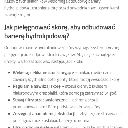
Każdy z tych składników wspomaga odbudowę bariery
hydrolipidowej, chroniąc skórę przed odwodnieniem i czynnikami
zewnętrznymi.
Jak pielęgnować skórę, aby odbudować
barierę hydrolipidową?
Odbudowa bariery hydrolipidowej skóry wymaga systematycznej
pielęgnacji oraz odpowiednich nawyków. Aby uzyskać najlepsze
efekty, warto zastosować następujące kroki:
Wybieraj delikatne środki myjące
– unikać mydeł i żeli
zawierających silne detergenty, które mogą wysuszać skórę.
Regularnie nawilżaj skórę
– stosuj kremy z kwasem
hialuronowym oraz olejki, które pomogą zatrzymać wilgoć.
Stosuj filtry przeciwsłoneczne
– ochrona przed
promieniowaniem UV to podstawa zdrowej skóry.
Zrezygnuj z nadmiernej eksfoliacji
– zbyt częste stosowanie
peelingów może osłabiać barierę ochronną.
Dbaj o zdrową dietę
– witaminy A, E, C oraz kwasy tłuszczowe