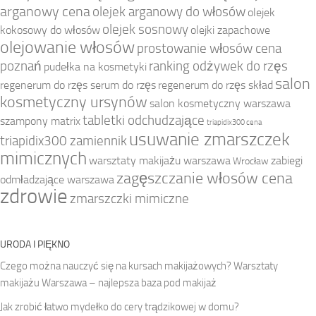
arganowy cena
olejek arganowy do włosów
olejek
olejek sosnowy
kokosowy do włosów
olejki zapachowe
olejowanie włosów
prostowanie włosów cena
poznań
ranking odżywek do rzęs
pudełka na kosmetyki
salon
regenerum do rzęs serum do rzęs
regenerum do rzęs skład
kosmetyczny ursynów
salon kosmetyczny warszawa
tabletki odchudzające
szampony matrix
triapidix300 cena
usuwanie zmarszczek
triapidix300 zamiennik
mimicznych
warsztaty makijażu warszawa
zabiegi
Wrocław
zagęszczanie włosów cena
odmładzające warszawa
zdrowie
zmarszczki mimiczne
URODA I PIĘKNO
Czego można nauczyć się na kursach makijażowych? Warsztaty
makijażu Warszawa – najlepsza baza pod makijaż
Jak zrobić łatwo mydełko do cery trądzikowej w domu?