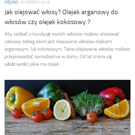
PIĘKNO
30 MARCA 2018
Jak olejować włosy? Olejek arganowy do
włosów czy olejek kokosowy ?
Aby zadbać o kondycję swoich włosów możesz stosować
ciekawy zabieg jakim jest olejowanie włosów olejkiem
arganowym, lub kokosowym. Takie olejowanie włosów możesz
przeprowadzić samodzielnie w domu. Od lat znane są
właściwości jakie ma olejek...