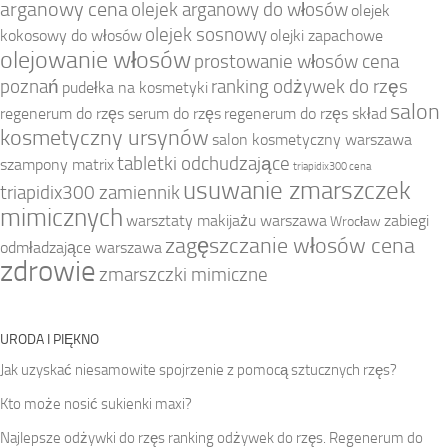
arganowy cena
olejek arganowy do włosów
olejek
olejek sosnowy
kokosowy do włosów
olejki zapachowe
olejowanie włosów
prostowanie włosów cena
poznań
ranking odżywek do rzęs
pudełka na kosmetyki
salon
regenerum do rzęs serum do rzęs
regenerum do rzęs skład
kosmetyczny ursynów
salon kosmetyczny warszawa
tabletki odchudzające
szampony matrix
triapidix300 cena
usuwanie zmarszczek
triapidix300 zamiennik
mimicznych
warsztaty makijażu warszawa
zabiegi
Wrocław
zagęszczanie włosów cena
odmładzające warszawa
zdrowie
zmarszczki mimiczne
URODA I PIĘKNO
Jak uzyskać niesamowite spojrzenie z pomocą sztucznych rzęs?
Kto może nosić sukienki maxi?
Najlepsze odżywki do rzęs ranking odżywek do rzęs. Regenerum do