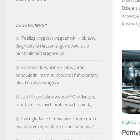
błyszczą
Dzieje si
w swojej
kosmety
OSTATNIE WPISY
Poślizg kręgów (kręgozmyk) – objawy,
diagnostyka i leczenie, gdy pojawia się
niestabilność kręgosłupa
Komoda drewniana – jak wybrać
odpowiedni rozmiar, drewno i funkcjonalny
układ do stylu wnętrza
Jaki filtr pod zlew wybrać? O wkładach,
montażu i realnych problemach z wodą
Czy oglądanie filmów wieczorem może
PIĘKNO
być dobrym sposobem na bezsenność?
Pomys