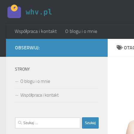
Skip to content
Współpraca i kontakt
O blogu i o mnie
OBSERWUJ:
OTA
STRONY
O blogu i o mnie
Współpraca i kontakt
Szukaj: