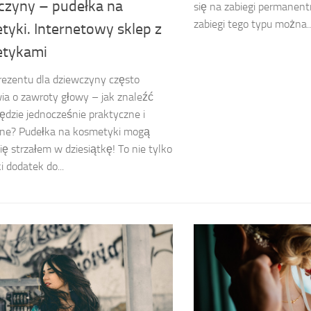
czyny – pudełka na
się na zabiegi permanent
zabiegi tego typu można..
tyki. Internetowy sklep z
tykami
ezentu dla dziewczyny często
ia o zawroty głowy – jak znaleźć
będzie jednocześnie praktyczne i
zne? Pudełka na kosmetyki mogą
ię strzałem w dziesiątkę! To nie tylko
i dodatek do...