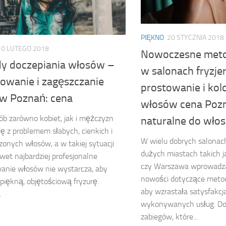
PIĘKNO
20 STYCZNIA 2018
10 LUTEGO 2018
Nowoczesne met
y doczepiania włosów –
w salonach fryzje
owanie i zagęszczanie
prostowanie i kol
w Poznań: cena
włosów cena Pozn
ób zarówno kobiet, jak i mężczyzn
naturalne do wło
ię z problemem słabych, cienkich i
W wielu dobrych salonach
zonych włosów, a w takiej sytuacji
dużych miastach takich j
et najbardziej profesjonalne
czy Warszawa wprowadz
anie włosów nie wystarcza, aby
nowości dotyczące metod
piękną, objętościową fryzurę.
aby wzrastała satysfakcj
.
wykonywanych usług. Do
zabiegów, które...