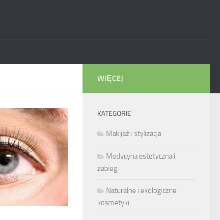
WIĘCEJ
KATEGORIE
Makijaż i stylizacja
Medycyna estetyczna i
zabiegi
Naturalne i ekologiczne
kosmetyki