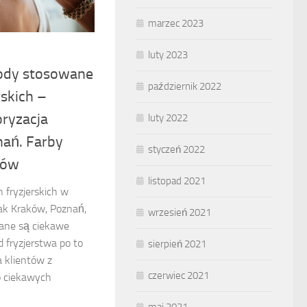
marzec 2023
luty 2023
ody stosowane
październik 2022
rskich –
oryzacja
luty 2022
ań. Farby
styczeń 2022
sów
listopad 2021
 fryzjerskich w
ak Kraków, Poznań,
wrzesień 2021
ane są ciekawe
 fryzjerstwa po to
sierpień 2021
a klientów z
czerwiec 2021
 ciekawych
maj 2021