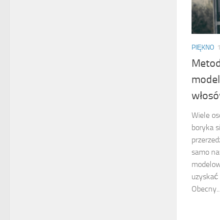
PIĘKNO
Metod
model
włosó
Wiele os
boryka s
przerzed
samo naw
modelow
uzyskać 
Obecny..