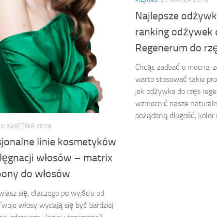
Najlepsze odżywki
ranking odżywek 
Regenerum do rzę
Chcąc zadbać o mocne, zd
warto stosować takie pr
jak odżywka do rzęs reg
wzmocnić nasze naturaln
pożądaną długość, kolor i 
10 KWIETNIA 2018
sjonalne linie kosmetyków
lęgnacji włosów – matrix
ony do włosów
iasz się, dlaczego po wyjściu od
 Twoje włosy wydają się być bardziej