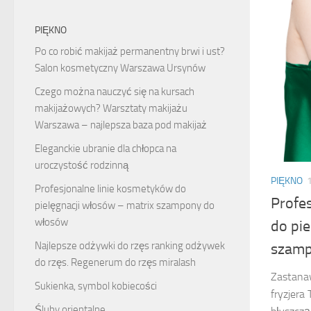
PIĘKNO
Po co robić makijaż permanentny brwi i ust?
Salon kosmetyczny Warszawa Ursynów
Czego można nauczyć się na kursach
makijażowych? Warsztaty makijażu
Warszawa – najlepsza baza pod makijaż
Eleganckie ubranie dla chłopca na
uroczystość rodzinną
PIĘKNO
Profesjonalne linie kosmetyków do
Profe
pielęgnacji włosów – matrix szampony do
włosów
do pie
Najlepsze odżywki do rzęs ranking odżywek
szamp
do rzęs. Regenerum do rzęs miralash
Zastanaw
Sukienka, symbol kobiecości
fryzjera
Śluby orientalne