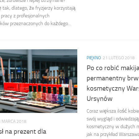
ce, zdrowsze i lepiej utrzymane?
ę tak, dlatego, że fryzjerzy korzystają
 pracy z profesjonalnych
ków przeznaczonych do każdego...
PIĘKNO
21 LUTEGO 2018
Po co robić makij
permanentny brwi 
kosmetyczny Wa
Ursynów
Coraz większa ilość kobi
swój wygląd i odwiedzają
3 MARCA 2018
kosmetyczny w dużych mi
ł na prezent dla
jak na przykład Warszaw