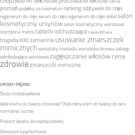
olejowanie włosów
prostowanie włosów cena
poznań
ranking odżywek do rzęs
pudełka na kosmetyki
salon
regenerum do rzęs serum do rzęs
regenerum do rzęs skład
kosmetyczny ursynów
salon kosmetyczny warszawa
tabletki odchudzające
szampony matrix
triapidix300 cena
usuwanie zmarszczek
triapidix300 zamiennik
mimicznych
warsztaty makijażu warszawa
zabiegi
Wrocław
zagęszczanie włosów cena
odmładzające warszawa
zdrowie
zmarszczki mimiczne
URODA I PIĘKNO
Śluby chrześcijańskie
Jakie kremy do twarzy stosować? Naturalny krem do twarzy do cery
normalnej i suchej
Prezent idealny dla każdej kobiety
Skóra pod lupą fachowca