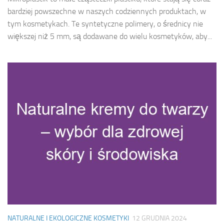
bardziej powszechne w naszych codziennych produktach, w
tym kosmetykach. Te syntetyczne polimery, o średnicy nie
większej niż 5 mm, są dodawane do wielu kosmetyków, aby...
NATURALNE I EKOLOGICZNE KOSMETYKI
12 GRUDNIA 2024