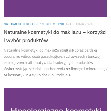
NATURALNE I EKOLOGICZNE KOSMETYKI
14 GRUDNIA 2024
Naturalne kosmetyki do makijażu – korzyści
i wybór produktów
Naturalne kosmetyki do makijażu stają się coraz bardziej
popularne wśród osób poszukujących zdrowszych i bardziej
ekologicznych alternatyw dla tradycyjnych produktów.
Wykorzystując składniki pochodzenia roślinnego i mineralnego,
te kosmetyki nie tylko dbają o urodę, ale...