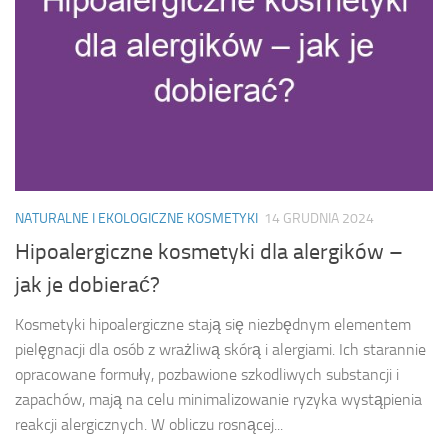
NATURALNE I EKOLOGICZNE KOSMETYKI
14 GRUDNIA 2024
Hipoalergiczne kosmetyki dla alergików –
jak je dobierać?
Kosmetyki hipoalergiczne stają się niezbędnym elementem
pielęgnacji dla osób z wrażliwą skórą i alergiami. Ich starannie
opracowane formuły, pozbawione szkodliwych substancji i
zapachów, mają na celu minimalizowanie ryzyka wystąpienia
reakcji alergicznych. W obliczu rosnącej...