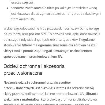
jeszcze częściej,
ponowne zastosowanie filtra
po każdym kontakcie z wodą
jest kluczowe dla utrzymania stałej ochrony przed szkodliwymi
promieniami UV.
Wybierając odpowiednie filtry przeciwsłoneczne, zwróćmy uwagę
na ich rodzaj oraz poziom
SPF
. To pozwoli nam lepiej dopasować je
do naszych indywidualnych potrzeb oraz typu skóry.
Regularne
stosowanie filtrów ma ogromne znaczenie dla zdrowia naszej
skóry i może pomóc zapobiegać poważnym uszkodzeniom
spowodowanym promieniowaniem UV.
Odzież ochronna i akcesoria
przeciwsłoneczne
Noszenie odzieży ochronnej
oraz
akcesoriów
przeciwsłonecznych
jest niezwykle istotne dla ochrony naszej
skóry przed szkodliwym działaniem promieniowania UV.
Ubrania
wykonane z materiałów
, które blokują promienie ultrafioletowe,
znacznie zwiększają naszą ochronę, zwłaszcza w godzinach