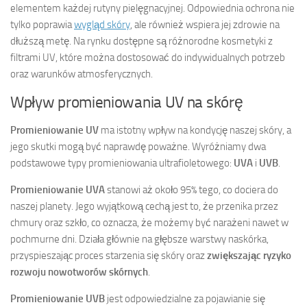
elementem każdej rutyny pielęgnacyjnej. Odpowiednia ochrona nie
tylko poprawia
wygląd skóry
, ale również wspiera jej zdrowie na
dłuższą metę. Na rynku dostępne są różnorodne kosmetyki z
filtrami UV, które można dostosować do indywidualnych potrzeb
oraz warunków atmosferycznych.
Wpływ promieniowania UV na skórę
Promieniowanie UV
ma istotny wpływ na kondycję naszej skóry, a
jego skutki mogą być naprawdę poważne. Wyróżniamy dwa
podstawowe typy promieniowania ultrafioletowego:
UVA
i
UVB
.
Promieniowanie UVA
stanowi aż około 95% tego, co dociera do
naszej planety. Jego wyjątkową cechą jest to, że przenika przez
chmury oraz szkło, co oznacza, że możemy być narażeni nawet w
pochmurne dni. Działa głównie na głębsze warstwy naskórka,
przyspieszając proces starzenia się skóry oraz
zwiększając ryzyko
rozwoju nowotworów skórnych
.
Promieniowanie UVB
jest odpowiedzialne za pojawianie się