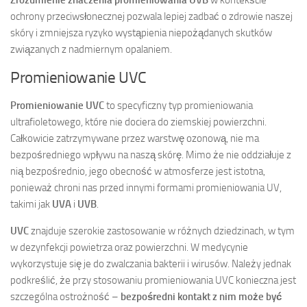
ochrony przeciwsłonecznej pozwala lepiej zadbać o zdrowie naszej
skóry i zmniejsza ryzyko wystąpienia niepożądanych skutków
związanych z nadmiernym opalaniem.
Promieniowanie UVC
Promieniowanie UVC
to specyficzny typ promieniowania
ultrafioletowego, które nie dociera do ziemskiej powierzchni.
Całkowicie zatrzymywane przez warstwę ozonową, nie ma
bezpośredniego wpływu na naszą skórę. Mimo że nie oddziałuje z
nią bezpośrednio, jego obecność w atmosferze jest istotna,
ponieważ chroni nas przed innymi formami promieniowania UV,
takimi jak
UVA
i
UVB
.
UVC
znajduje szerokie zastosowanie w różnych dziedzinach, w tym
w dezynfekcji powietrza oraz powierzchni. W medycynie
wykorzystuje się je do zwalczania bakterii i wirusów. Należy jednak
podkreślić, że przy stosowaniu promieniowania UVC konieczna jest
szczególna ostrożność –
bezpośredni kontakt z nim może być