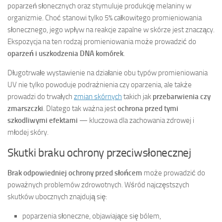
poparzeń słonecznych oraz stymuluje produkcję melaniny w
organizmie. Choć stanowi tylko 5% całkowitego promieniowania
słonecznego, jego wpływ na reakcje zapalne w skórze jest znaczący.
Ekspozycja na ten rodzaj promieniowania może prowadzić do
oparzeń i uszkodzenia DNA komórek
.
Długotrwałe wystawienie na działanie obu typów promieniowania
UV nie tylko powoduje podrażnienia czy oparzenia, ale także
prowadzi do trwałych
zmian skórnych
takich jak
przebarwienia czy
zmarszczki
. Dlatego tak ważna jest
ochrona przed tymi
szkodliwymi efektami
— kluczowa dla zachowania zdrowej i
młodej skóry.
Skutki braku ochrony przeciwsłonecznej
Brak odpowiedniej ochrony przed słońcem
może prowadzić do
poważnych problemów zdrowotnych. Wśród najczęstszych
skutków ubocznych znajdują się:
poparzenia słoneczne, objawiające się bólem,