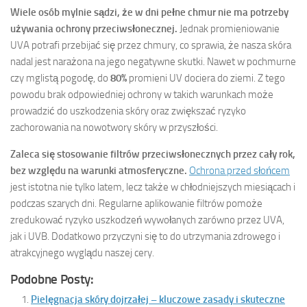
Wiele osób mylnie sądzi, że w dni pełne chmur nie ma potrzeby
używania ochrony przeciwsłonecznej.
Jednak promieniowanie
UVA potrafi przebijać się przez chmury, co sprawia, że nasza skóra
nadal jest narażona na jego negatywne skutki. Nawet w pochmurne
czy mglistą pogodę, do
80%
promieni UV dociera do ziemi. Z tego
powodu brak odpowiedniej ochrony w takich warunkach może
prowadzić do uszkodzenia skóry oraz zwiększać ryzyko
zachorowania na nowotwory skóry w przyszłości.
Zaleca się stosowanie filtrów przeciwsłonecznych przez cały rok,
bez względu na warunki atmosferyczne.
Ochrona przed słońcem
jest istotna nie tylko latem, lecz także w chłodniejszych miesiącach i
podczas szarych dni. Regularne aplikowanie filtrów pomoże
zredukować ryzyko uszkodzeń wywołanych zarówno przez UVA,
jak i UVB. Dodatkowo przyczyni się to do utrzymania zdrowego i
atrakcyjnego wyglądu naszej cery.
Podobne Posty:
Pielęgnacja skóry dojrzałej – kluczowe zasady i skuteczne