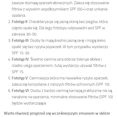
zawsze doznają oparzeń słonecznych. Zaleca się stosowanie
filtrów z wysokim współczynnikiem SPF (50+) oraz unikanie
opalania.
Fototyp II
: Charakteryzuje się jasną skórą bez piegów, która
często opala się. Dla tego fototypu odpowiedni jest SPF w
zakresie 30-50.
Fototyp III
: Osoby te mają średnio jasną cerę i mogą lekko
opalić się bez ryzyka poparzeń. W tym przypadku wystarczy
SPF 15-30.
Fototyp IV
: Średnio ciemna cera dobrze toleruje słońce i
rzadko ulega oparzeniom; tutaj wystarczy używać filtrów z
SPF 15.
Fototyp V
: Ciemniejsza skóra ma niewielkie ryzyko oparzeń;
zaleca się korzystanie z niższych filtrów ochronnych (SPF 10).
Fototyp VI
: Osoby z bardzo ciemną karnacją praktycznie nie są
narażone na oparzenia; minimalne stosowanie filtrów (SPF 10)
będzie wystarczające.
Warto również przyjrzeć się wcześniejszym zmianom w skórze