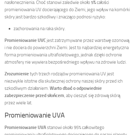
nasłonecznienia. Choć stanowi zaledwie około
5%
całości
promieniowania UV docierającego do Ziemi, jego wpływ na komórki
skóry jest bardzo szkodliwy i znacząco podnosi ryzyko:
zachorowania na raka skóry.
Promieniowanie UVC
jest zatrzymywane przez warstwę ozonową
i nie dociera do powierzchni Ziemi. Jest to najbardziej energetyczna
forma promieniowania ultrafioletowego, jednak dzięki ochronie
atmosfery nie wywiera bezpośredniego wpływu na zdrowie ludzi.
Zrozumienie
tych trzech rodzajów promieniowania UV jest
niezwykle istotne dla skutecznej ochrony naszej skóry przed ich
szkodliwym działaniem.
Warto dbać o odpowiednie
zabezpieczenie przed słońcem
, aby cieszyć się zdrową skórą
przez wiele lat.
Promieniowanie UVA
Promieniowanie UVA
stanowi około 95% całkowitego
promieniowania ultrafioletowego docierającego do naszej planety.