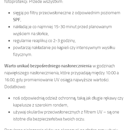
fotoprotekcji. Przede wszystkim:
sięgaj po filtry przeciwsłoneczne z odpowiednim poziomem
SPF
,
nakładaj je co najmniej 15-30 minut przed planowanym
wyjściem na słońce,
regularnie reaplikuj co 2-3 godziny,
powtarzaj nakładanie po kąpieli czy intensywnym wysiłku
fizycznym.
Warto unikać bezpośredniego nasłonecznienia
w godzinach
największego nasłonecznienia, które przypadają między 10:00 a
16:00, gdy promieniowanie UV osiąga najwyższe wartości.
Dodatkowo:
noś odpowiednią odzież ochronną, taką jak długie rękawy czy
kapelusze z szerokim rondem,
używaj okularów przeciwsłonecznych z filtrem UV – są one
istotne dla bezpieczeństwa twoich oczu.