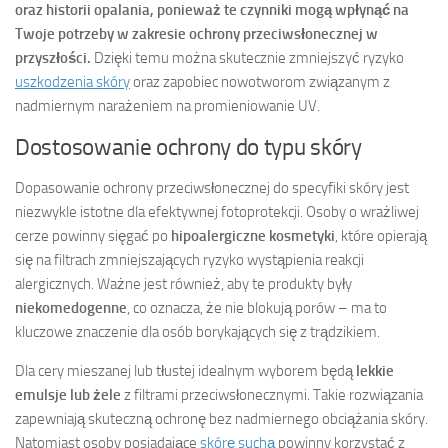
oraz historii opalania, ponieważ te czynniki mogą wpłynąć na
Twoje potrzeby w zakresie ochrony przeciwsłonecznej w
przyszłości.
Dzięki temu można skutecznie zmniejszyć ryzyko
uszkodzenia skóry
oraz zapobiec nowotworom związanym z
nadmiernym narażeniem na promieniowanie UV.
Dostosowanie ochrony do typu skóry
Dopasowanie ochrony przeciwsłonecznej do specyfiki skóry jest
niezwykle istotne dla efektywnej fotoprotekcji. Osoby o wrażliwej
cerze powinny sięgać po
hipoalergiczne kosmetyki
, które opierają
się na filtrach zmniejszających ryzyko wystąpienia reakcji
alergicznych. Ważne jest również, aby te produkty były
niekomedogenne
, co oznacza, że nie blokują porów – ma to
kluczowe znaczenie dla osób borykających się z trądzikiem.
Dla cery mieszanej lub tłustej idealnym wyborem będą
lekkie
emulsje lub żele
z filtrami przeciwsłonecznymi. Takie rozwiązania
zapewniają skuteczną ochronę bez nadmiernego obciążania skóry.
Natomiast osoby posiadające
skórę suchą
powinny korzystać z