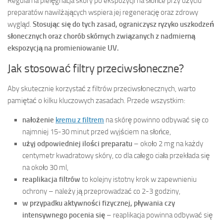
Regularna pielęgnacja skóry po ekspozycji na słońce przy użyciu
preparatów nawilżających wspiera jej regenerację oraz zdrowy
wygląd.
Stosując się do tych zasad, ograniczysz ryzyko uszkodzeń
słonecznych oraz chorób skórnych związanych z nadmierną
ekspozycją na promieniowanie UV.
Jak stosować filtry przeciwsłoneczne?
Aby skutecznie korzystać z filtrów przeciwsłonecznych, warto
pamiętać o kilku kluczowych zasadach. Przede wszystkim:
nałożenie
kremu z filtrem
na skórę powinno odbywać się co
najmniej 15-30 minut przed wyjściem na słońce,
użyj odpowiedniej ilości preparatu
– około 2 mg na każdy
centymetr kwadratowy skóry, co dla całego ciała przekłada się
na około 30 ml,
reaplikacja filtrów
to kolejny istotny krok w zapewnieniu
ochrony – należy ją przeprowadzać co 2-3 godziny,
w przypadku aktywności fizycznej, pływania czy
intensywnego pocenia się
– reaplikacja powinna odbywać się