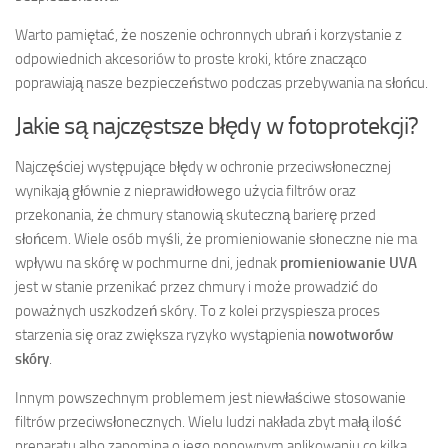
Warto pamiętać, że noszenie ochronnych ubrań i korzystanie z
odpowiednich akcesoriów to proste kroki, które znacząco
poprawiają nasze bezpieczeństwo podczas przebywania na słońcu.
Jakie są najczęstsze błędy w fotoprotekcji?
Najczęściej występujące błędy w ochronie przeciwsłonecznej
wynikają głównie z nieprawidłowego użycia filtrów oraz
przekonania, że chmury stanowią skuteczną barierę przed
słońcem. Wiele osób myśli, że promieniowanie słoneczne nie ma
wpływu na skórę w pochmurne dni, jednak
promieniowanie UVA
jest w stanie przenikać przez chmury i może prowadzić do
poważnych uszkodzeń skóry. To z kolei przyspiesza proces
starzenia się oraz zwiększa ryzyko wystąpienia
nowotworów
skóry
.
Innym powszechnym problemem jest niewłaściwe stosowanie
filtrów przeciwsłonecznych. Wielu ludzi nakłada zbyt małą ilość
preparatu albo zapomina o jego ponownym aplikowaniu co kilka