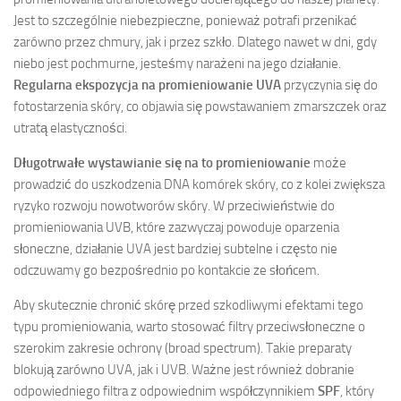
Jest to szczególnie niebezpieczne, ponieważ potrafi przenikać
zarówno przez chmury, jak i przez szkło. Dlatego nawet w dni, gdy
niebo jest pochmurne, jesteśmy narażeni na jego działanie.
Regularna ekspozycja na promieniowanie UVA
przyczynia się do
fotostarzenia skóry, co objawia się powstawaniem zmarszczek oraz
utratą elastyczności.
Długotrwałe wystawianie się na to promieniowanie
może
prowadzić do uszkodzenia DNA komórek skóry, co z kolei zwiększa
ryzyko rozwoju nowotworów skóry. W przeciwieństwie do
promieniowania UVB, które zazwyczaj powoduje oparzenia
słoneczne, działanie UVA jest bardziej subtelne i często nie
odczuwamy go bezpośrednio po kontakcie ze słońcem.
Aby skutecznie chronić skórę przed szkodliwymi efektami tego
typu promieniowania, warto stosować filtry przeciwsłoneczne o
szerokim zakresie ochrony (broad spectrum). Takie preparaty
blokują zarówno UVA, jak i UVB. Ważne jest również dobranie
odpowiedniego filtra z odpowiednim współczynnikiem
SPF
, który