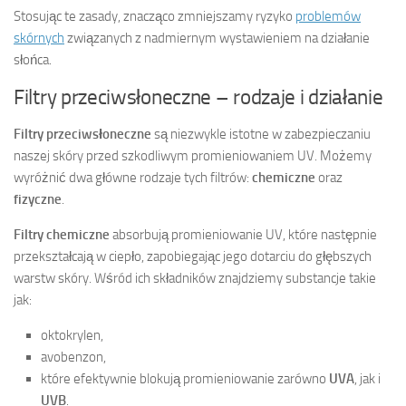
Stosując te zasady, znacząco zmniejszamy ryzyko
problemów
skórnych
związanych z nadmiernym wystawieniem na działanie
słońca.
Filtry przeciwsłoneczne – rodzaje i działanie
Filtry przeciwsłoneczne
są niezwykle istotne w zabezpieczaniu
naszej skóry przed szkodliwym promieniowaniem UV. Możemy
wyróżnić dwa główne rodzaje tych filtrów:
chemiczne
oraz
fizyczne
.
Filtry chemiczne
absorbują promieniowanie UV, które następnie
przekształcają w ciepło, zapobiegając jego dotarciu do głębszych
warstw skóry. Wśród ich składników znajdziemy substancje takie
jak:
oktokrylen,
avobenzon,
które efektywnie blokują promieniowanie zarówno
UVA
, jak i
UVB
.