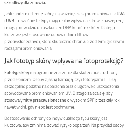
szkodliwy dla zdrowia.
Jeśli chodzi o ochronę skóry, najważniejsze są promieniowanie
UVA
i
UVB
. To właśnie te typy mają realny wpływ na zdrowie naszej cery
i mogą prowadzić do uszkodzeń DNA komórek skóry. Dlatego
kluczowe jest stosowanie odpowiednich filtrów
przeciwsłonecznych, które skutecznie chronią przed tymi groźnymi
rodzajami promieniowania.
Jak fototyp skóry wpływa na fotoprotekcję?
Fototyp skóry
ma ogromne znaczenie dla skuteczności ochrony
przed słońcem. Osoby z jasną karnacją, czyli fototypami I i II, są
szczególnie podatne na oparzenia oraz długotrwałe uszkodzenia
spowodowane promieniowaniem UV. Dlatego zaleca się, aby
stosowały
filtry przeciwsłoneczne
o wysokim
SPF
przez cały rok,
nawet w dni, gdy niebo jest pochmurne.
Dostosowanie ochrony do indywidualnego typu skóry jest
kluczowe, aby zminimalizować ryzyko poparzeń. Na przykład osoby