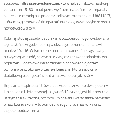
stosować
filtry przeciwsłoneczne
, które należy nałożyć na skórę
co najmniej 15-30 minut przed wyjściem na słońce. Te preparaty
skutecznie chronią nas przed szkodliwymi promieniami
UVA
i
UVB
,
które mogą prowadzić do oparzeń oraz zwiększać ryzyko rozwoju
nowotworów skóry.
Kolejną istotną zasadą jest unikanie bezpośredniego wystawiania
się na słońce w godzinach największego nasłonecznienia, czyli
między 10 a 16. W tym czasie promieniowanie UV osiąga swoją
najwyższą wartość, co znacznie zwiększa prawdopodobieństwo
poparzeń. Dodatkowo warto zadbać o odpowiednią odzież
ochronną oraz
okulary przeciwsłoneczne
, które zapewnią
dodatkową osłonę zarówno dla naszych oczu, jak i skóry.
Regularna reaplikacja filtrów przeciwsłonecznych co dwie godziny
lub po kąpieli i intensywnej aktywności fizycznej jest kluczowa dla
utrzymania skutecznej ochrony. Po opalaniu warto także pamiętać
o nawilżeniu skóry – to pomoże w regeneracji naskórka oraz
złagodzi podrażnienia.