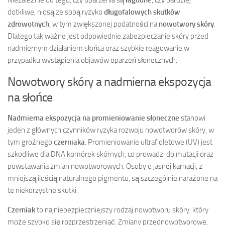
dotkliwe, niosą ze sobą ryzyko
długofalowych skutków
zdrowotnych
, w tym zwiększonej podatności na
nowotwory skóry
.
Dlatego tak ważne jest odpowiednie zabezpieczanie skóry przed
nadmiernym działaniem słońca oraz szybkie reagowanie w
przypadku wystąpienia objawów oparzeń słonecznych.
Nowotwory skóry a nadmierna ekspozycja
na słońce
Nadmierna ekspozycja na promieniowanie słoneczne
stanowi
jeden z głównych czynników ryzyka rozwoju nowotworów skóry, w
tym groźnego
czerniaka
. Promieniowanie ultrafioletowe (UV) jest
szkodliwe dla DNA komórek skórnych, co prowadzi do mutacji oraz
powstawania zmian nowotworowych. Osoby o jasnej karnacji, z
mniejszą ilością naturalnego pigmentu, są szczególnie narażone na
te niekorzystne skutki.
Czerniak
to najniebezpieczniejszy rodzaj nowotworu skóry, który
może szybko się rozprzestrzeniać. Zmiany przednowotworowe,