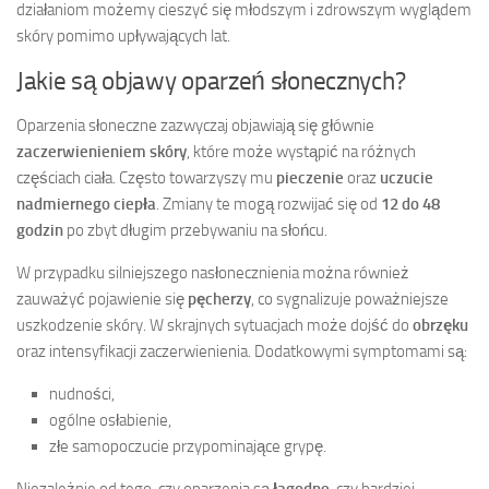
działaniom możemy cieszyć się młodszym i zdrowszym wyglądem
skóry pomimo upływających lat.
Jakie są objawy oparzeń słonecznych?
Oparzenia słoneczne zazwyczaj objawiają się głównie
zaczerwienieniem skóry
, które może wystąpić na różnych
częściach ciała. Często towarzyszy mu
pieczenie
oraz
uczucie
nadmiernego ciepła
. Zmiany te mogą rozwijać się od
12 do 48
godzin
po zbyt długim przebywaniu na słońcu.
W przypadku silniejszego nasłonecznienia można również
zauważyć pojawienie się
pęcherzy
, co sygnalizuje poważniejsze
uszkodzenie skóry. W skrajnych sytuacjach może dojść do
obrzęku
oraz intensyfikacji zaczerwienienia. Dodatkowymi symptomami są:
nudności,
ogólne osłabienie,
złe samopoczucie przypominające grypę.
Niezależnie od tego, czy oparzenia są
łagodne
, czy bardziej