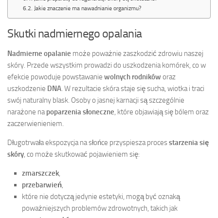
Jakie znaczenie ma nawadnianie organizmu?
Skutki nadmiernego opalania
Nadmierne opalanie
może poważnie zaszkodzić zdrowiu naszej
skóry. Przede wszystkim prowadzi do uszkodzenia komórek, co w
efekcie powoduje powstawanie
wolnych rodników
oraz
uszkodzenie
DNA
. W rezultacie skóra staje się sucha, wiotka i traci
swój naturalny blask. Osoby o jasnej karnacji są szczególnie
narażone na
poparzenia słoneczne
, które objawiają się bólem oraz
zaczerwienieniem.
Długotrwała ekspozycja na słońce przyspiesza proces
starzenia się
skóry
, co może skutkować pojawieniem się:
zmarszczek
,
przebarwień
,
które nie dotyczą jedynie estetyki, mogą być oznaką
poważniejszych problemów zdrowotnych, takich jak