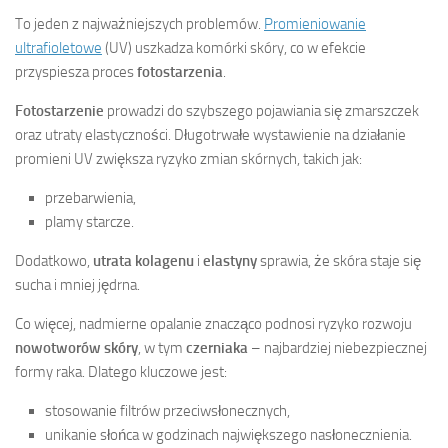
To jeden z najważniejszych problemów.
Promieniowanie
ultrafioletowe
(UV) uszkadza komórki skóry, co w efekcie
przyspiesza proces
fotostarzenia
.
Fotostarzenie
prowadzi do szybszego pojawiania się zmarszczek
oraz utraty elastyczności. Długotrwałe wystawienie na działanie
promieni UV zwiększa ryzyko zmian skórnych, takich jak:
przebarwienia,
plamy starcze.
Dodatkowo,
utrata kolagenu
i
elastyny
sprawia, że skóra staje się
sucha i mniej jędrna.
Co więcej, nadmierne opalanie znacząco podnosi ryzyko rozwoju
nowotworów skóry
, w tym
czerniaka
– najbardziej niebezpiecznej
formy raka. Dlatego kluczowe jest:
stosowanie filtrów przeciwsłonecznych,
unikanie słońca w godzinach największego nasłonecznienia.