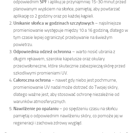
odpowiednim
SPF
i aplikuj je przynajmniej 15-30 minut przed
planowanym wyjściem na słońce, pamiętaj, aby powtarzać
aplikację co 2 godziny oraz po każdej kąpieli.
Unikanie słońca w godzinach szczytowych
– najsilniejsze
promieniowanie występuje między 10 a 16 godziną, dlatego w
tym czasie lepiej ograniczyć przebywanie na świeżym
powietrzu.
Odpowiednia odzież ochronna
– warto nosić ubrania z
długim rękawem, szerokie kapelusze oraz okulary
przeciwsłoneczne, które skutecznie zabezpieczą skórę przed
szkodliwymi promieniami UV.
Całoroczna ochrona
– nawet gdy niebo jest pochmurne,
promieniowanie UV nadal może dotrzeć do Twojej skóry,
dlatego ważne jest, aby stosować ochronę niezależnie od
warunków atmosferycznych.
Nawilżenie po opalaniu
– po spędzeniu czasu na słońcu
pamiętaj o odpowiednim nawilżeniu skóry, co pomoże jej w
regeneracji i zachowa zdrowy wygląd.