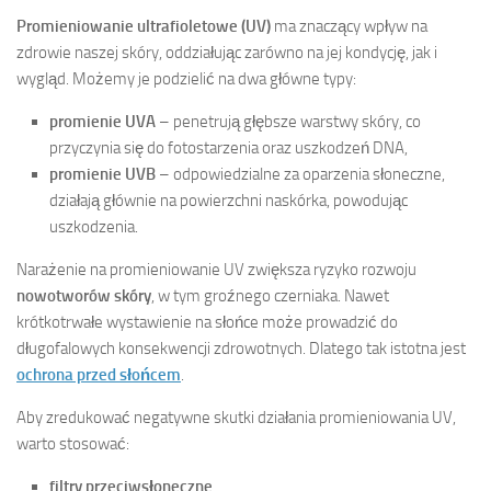
Promieniowanie ultrafioletowe (UV)
ma znaczący wpływ na
zdrowie naszej skóry, oddziałując zarówno na jej kondycję, jak i
wygląd. Możemy je podzielić na dwa główne typy:
promienie UVA
– penetrują głębsze warstwy skóry, co
przyczynia się do fotostarzenia oraz uszkodzeń DNA,
promienie UVB
– odpowiedzialne za oparzenia słoneczne,
działają głównie na powierzchni naskórka, powodując
uszkodzenia.
Narażenie na promieniowanie UV zwiększa ryzyko rozwoju
nowotworów skóry
, w tym groźnego czerniaka. Nawet
krótkotrwałe wystawienie na słońce może prowadzić do
długofalowych konsekwencji zdrowotnych. Dlatego tak istotna jest
ochrona przed słońcem
.
Aby zredukować negatywne skutki działania promieniowania UV,
warto stosować:
filtry przeciwsłoneczne
,