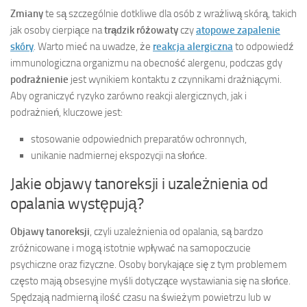
Zmiany
te są szczególnie dotkliwe dla osób z wrażliwą skórą, takich
jak osoby cierpiące na
trądzik różowaty
czy
atopowe zapalenie
skóry
. Warto mieć na uwadze, że
reakcja alergiczna
to odpowiedź
immunologiczna organizmu na obecność alergenu, podczas gdy
podrażnienie
jest wynikiem kontaktu z czynnikami drażniącymi.
Aby ograniczyć ryzyko zarówno reakcji alergicznych, jak i
podrażnień, kluczowe jest:
stosowanie odpowiednich preparatów ochronnych,
unikanie nadmiernej ekspozycji na słońce.
Jakie objawy tanoreksji i uzależnienia od
opalania występują?
Objawy tanoreksji
, czyli uzależnienia od opalania, są bardzo
zróżnicowane i mogą istotnie wpływać na samopoczucie
psychiczne oraz fizyczne. Osoby borykające się z tym problemem
często mają obsesyjne myśli dotyczące wystawiania się na słońce.
Spędzają nadmierną ilość czasu na świeżym powietrzu lub w