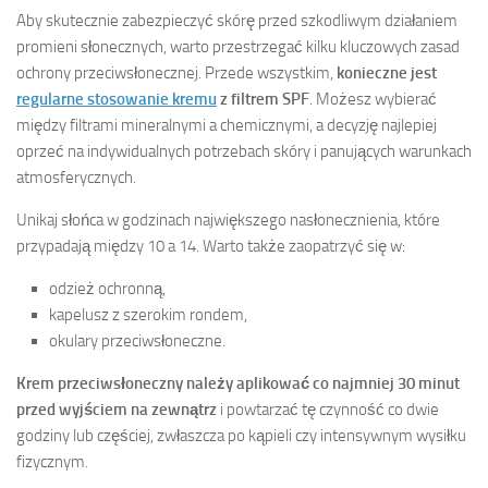
Aby skutecznie zabezpieczyć skórę przed szkodliwym działaniem
promieni słonecznych, warto przestrzegać kilku kluczowych zasad
ochrony przeciwsłonecznej. Przede wszystkim,
konieczne jest
regularne stosowanie kremu
z filtrem SPF
. Możesz wybierać
między filtrami mineralnymi a chemicznymi, a decyzję najlepiej
oprzeć na indywidualnych potrzebach skóry i panujących warunkach
atmosferycznych.
Unikaj słońca w godzinach największego nasłonecznienia, które
przypadają między 10 a 14. Warto także zaopatrzyć się w:
odzież ochronną,
kapelusz z szerokim rondem,
okulary przeciwsłoneczne.
Krem przeciwsłoneczny należy aplikować co najmniej 30 minut
przed wyjściem na zewnątrz
i powtarzać tę czynność co dwie
godziny lub częściej, zwłaszcza po kąpieli czy intensywnym wysiłku
fizycznym.