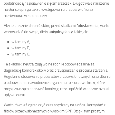
podatnością na pojawienie się zmarszczek. Długotrwałe narażenie
na słońce sprzyja także występowaniu przebarwień oraz
nierówności w kolorze cery.
Aby skutecznie chronić skórę przed skutkami
fotostarzenia
, warto
wprowadzić do swojej diety
antyoksydanty
, takie jak:
witaminy A,
witaminy E,
witaminy C.
Te składniki neutralizują wolne rodniki odpowiedzialne za
degradację komórek skóry oraz przyspieszanie procesu starzenia.
Regularne stosowanie preparatów przeciwsłonecznych oraz dbanie
o odpowiednie nawodnienie organizmu to kluczowe kroki, które
mogą znacząco poprawić kondycję cery i opóźnić widoczne oznaki
upływu czasu.
Warto również ograniczyć czas spędzany na słońcu i korzystać z
filtrów przeciwsłonecznych o wysokim
SPF
. Dzięki tym prostym