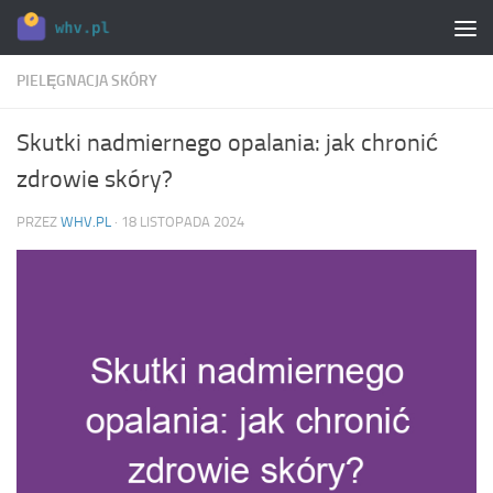
Skip to content
PIELĘGNACJA SKÓRY
Skutki nadmiernego opalania: jak chronić
zdrowie skóry?
PRZEZ
WHV.PL
·
18 LISTOPADA 2024