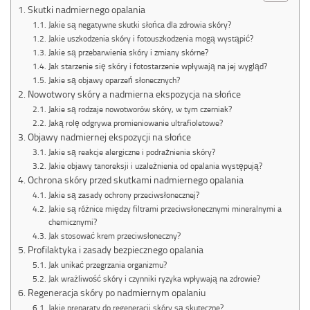
Skutki nadmiernego opalania
Jakie są negatywne skutki słońca dla zdrowia skóry?
Jakie uszkodzenia skóry i fotouszkodzenia mogą wystąpić?
Jakie są przebarwienia skóry i zmiany skórne?
Jak starzenie się skóry i fotostarzenie wpływają na jej wygląd?
Jakie są objawy oparzeń słonecznych?
Nowotwory skóry a nadmierna ekspozycja na słońce
Jakie są rodzaje nowotworów skóry, w tym czerniak?
Jaką rolę odgrywa promieniowanie ultrafioletowe?
Objawy nadmiernej ekspozycji na słońce
Jakie są reakcje alergiczne i podrażnienia skóry?
Jakie objawy tanoreksji i uzależnienia od opalania występują?
Ochrona skóry przed skutkami nadmiernego opalania
Jakie są zasady ochrony przeciwsłonecznej?
Jakie są różnice między filtrami przeciwsłonecznymi mineralnymi a
chemicznymi?
Jak stosować krem przeciwsłoneczny?
Profilaktyka i zasady bezpiecznego opalania
Jak unikać przegrzania organizmu?
Jak wrażliwość skóry i czynniki ryzyka wpływają na zdrowie?
Regeneracja skóry po nadmiernym opalaniu
Jakie preparaty do regeneracji skóry są skuteczne?