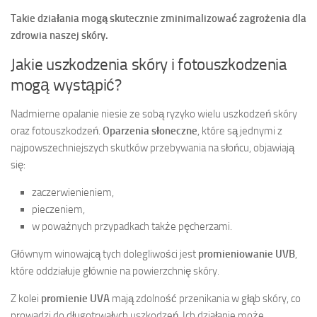
Takie działania mogą skutecznie zminimalizować zagrożenia dla
zdrowia naszej skóry.
Jakie uszkodzenia skóry i fotouszkodzenia
mogą wystąpić?
Nadmierne opalanie niesie ze sobą ryzyko wielu uszkodzeń skóry
oraz fotouszkodzeń.
Oparzenia słoneczne
, które są jednymi z
najpowszechniejszych skutków przebywania na słońcu, objawiają
się:
zaczerwienieniem,
pieczeniem,
w poważnych przypadkach także pęcherzami.
Głównym winowajcą tych dolegliwości jest
promieniowanie UVB
,
które oddziałuje głównie na powierzchnię skóry.
Z kolei
promienie UVA
mają zdolność przenikania w głąb skóry, co
prowadzi do długotrwałych uszkodzeń. Ich działanie może