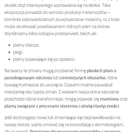
skutek zbyt intensywnego wystawiania się na słońce. Taka
ekspozycja prowadzi do wzrostu produkcji melanocytów –
komórek odpowiedzialnych za wytwarzanie melaniny, co z kolei
może skutkować powstawaniem różnych plam na skórze.
Wyróżniamy kilka rodzajów przebarwień, takich jak:
plamy starcze,
piegi,
plamy pojawiające się po opalaniu.
Na twarzy te zmiany mogą przybierać formę
płaskich plam o
jasnobrązowym odcieniu
lub
ciemniejszych obszarów
, które
bywają trudniejsze do usunięcia. Czasami można zauważyć
mieszankę obu typów zmian. Z wiekiem nasza skóra naturalnie
przechodzi różne transformacje; mogą pojawiać się
znamiona
oraz
plamy związane z procesami starzenia i utratą elastyczności
.
Jeśli dostrzegasz nowe lub zmieniające się nieprawidłowości na
swojej skórze, warto umówić się na konsultację z dermatologiem,
aby je ocenić.
Regularne obserwowanie pieprzyków i znamion