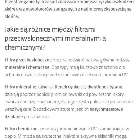
Przestrzeganie tych zasad znacząco zmniejsza ryzyko uszkodzeń
skóry oraz nowotworów związanych z nadmierną ekspozycją na
słońce.
Jakie są różnice między filtrami
przeciwsłonecznymi mineralnymi a
chemicznymi?
Filtry przeciwsłoneczne
można podzielić na dwa główne rodzaje:
mineralne
i
chemiczne
. Oba typy mają kluczowe znaczenie dla
ochrony naszej skóry przed szkodliwym działaniem promieni UV.
Filtry mineralne
, takie jak
tlenek cynku
czy
dwutlenek tytanu
,
działają poprzez odbicie promieniowania od powierzchni skóry.
Tworzą one fizyczną barierę, dlatego często poleca się je osobom z
wrażliwą cerą. Dodatkowym atutem jest ich
natychmiastowe
działanie
po nałożeniu.
Filtry chemiczne
absorbują promieniowanie UV i zamieniają je w
ciepło. Mimo że są skuteczne, niektóre aktywne składniki mogą