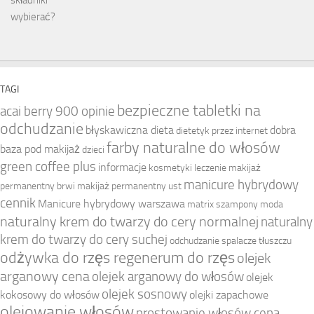
TAGI
bezpieczne tabletki na
acai berry 900 opinie
odchudzanie
błyskawiczna dieta
dobra
dietetyk przez internet
farby naturalne do włosów
baza pod makijaż
dzieci
green coffee plus
informacje
kosmetyki
leczenie
makijaż
manicure hybrydowy
permanentny brwi
makijaż permanentny ust
cennik
Manicure hybrydowy warszawa
matrix szampony
moda
naturalny krem do twarzy do cery normalnej
naturalny
krem do twarzy do cery suchej
odchudzanie spalacze tłuszczu
odżywka do rzęs regenerum do rzęs
olejek
arganowy cena
olejek arganowy do włosów
olejek
olejek sosnowy
kokosowy do włosów
olejki zapachowe
olejowanie włosów
prostowanie włosów cena