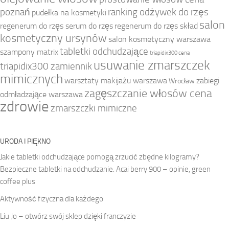
poznań
ranking odżywek do rzęs
pudełka na kosmetyki
salon
regenerum do rzęs serum do rzęs
regenerum do rzęs skład
kosmetyczny ursynów
salon kosmetyczny warszawa
tabletki odchudzające
szampony matrix
triapidix300 cena
usuwanie zmarszczek
triapidix300 zamiennik
mimicznych
warsztaty makijażu warszawa
zabiegi
Wrocław
zagęszczanie włosów cena
odmładzające warszawa
zdrowie
zmarszczki mimiczne
URODA I PIĘKNO
Jakie tabletki odchudzające pomogą zrzucić zbędne kilogramy?
Bezpieczne tabletki na odchudzanie. Acai berry 900 – opinie, green
coffee plus
Aktywność fizyczna dla każdego
Liu Jo – otwórz swój sklep dzięki franczyzie