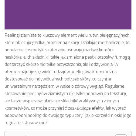
Peelingi ziarniste to kluczowy element wielu rutyn pielęgnacyjnych,
które obiecują gładką, promienną skórę. Działając mechanicznie, te
popularne kosmetyki skutecznie usuwają martwe komórki
naskórka, a ich składniki, takie jak zmielone pestki brzoskwiń, mogą
dostarczyć skórze nie tylko oczyszczenia, ale i odżywienia. W
ofercie znajduje się wiele rodzajów peelingów, które można
dostosować do indywidualnych potrzeb skóry, co czyni je
uniwersalnym narzędziem w walce o zdrowy wygląd. Regularne
stosowanie peelingów ziarnistych nie tylko poprawia ich teksturę,
ale także wspiera wchłanianie składników aktywnych z innych
kosmetyków, co może przynieść zaskakujące efekty. Jak wybrać
odpowiedni peeling do swojego typu cery i jakie korzyści niesie jego
regularne stosowanie?