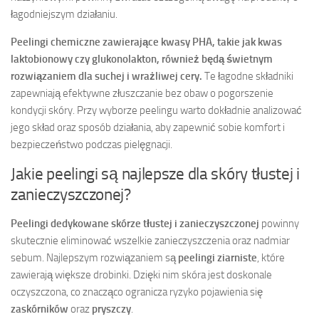
łagodniejszym działaniu.
Peelingi chemiczne zawierające kwasy PHA, takie jak kwas
laktobionowy czy glukonolakton, również będą świetnym
rozwiązaniem dla suchej i wrażliwej cery.
Te łagodne składniki
zapewniają efektywne złuszczanie bez obaw o pogorszenie
kondycji skóry. Przy wyborze peelingu warto dokładnie analizować
jego skład oraz sposób działania, aby zapewnić sobie komfort i
bezpieczeństwo podczas pielęgnacji.
Jakie peelingi są najlepsze dla skóry tłustej i
zanieczyszczonej?
Peelingi dedykowane skórze tłustej i zanieczyszczonej
powinny
skutecznie eliminować wszelkie zanieczyszczenia oraz nadmiar
sebum. Najlepszym rozwiązaniem są
peelingi ziarniste
, które
zawierają większe drobinki. Dzięki nim skóra jest doskonale
oczyszczona, co znacząco ogranicza ryzyko pojawienia się
zaskórników
oraz
pryszczy
.