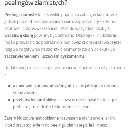
peelingów ziarnistych?
Peelingi ziarniste
to niezwykle popularny zabieg w kosmetyce,
jednak przed ich zastosowaniem warto zapoznać się z kilkoma
istotnymi przeciwwskazaniami. Przede wszystkim osoby z
wrażliwą skórą
powinny być ostrożne. Dlaczego? Ich działanie
może prowadzić do podrażnień, ponieważ skóra wrażliwa często
reaguje negatywnie na szorstkie elementy ziaren, co skutkuje
zaczerwienieniem
i
uczuciem dyskomfortu
.
Dodatkowo, nie zaleca się stosowania peelingów ziarnistych u osób
z:
aktywnymi zmianami skórnymi
, takimi jak trądzik czy inne
stany zapalne,
przebarwieniami skóry
; ich użycie może nasilić istniejące
problemy i utrudnić ich skuteczne leczenie.
Zatem kluczowe jest dokładne rozważenie stanu swojej skóry
przed przystąpieniem do peelingu ziarnistego. Jeśli masz