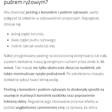
pudrem ryżowym?
Aby stworzyć
peeling z korundem i pudrem ryżowym
, warto
połączyć te składniki w odpowiednich proporcjach. Najczęściej
stosuje się:
jedną część korundu,
dwie części pudru ryżowego,
nośnik, taki jak woda lub olej.
Nałóż przygotowany peeling na oczyszczoną skórę twarzy lub ciała,
a potem delikatnie masuj ją okrężnymi ruchami przez około
5-10
minut
. Taki masaż
nie tylko skutecznie złuszcza naskórek, ale
także minimalizuje ryzyko podrażnień
. Po zakończeniu masażu
dokładnie spłucz twarz letnią wodą.
Peeling z korundem i pudrem ryżowym to doskonały sposób na
usunięcie martwych komórek naskórka oraz poprawienie
tekstury skóry.
Regularne jego stosowanie przynosi efekty w
postaci
wygładzonej i promiennej cery
, co sprawia, że skóra