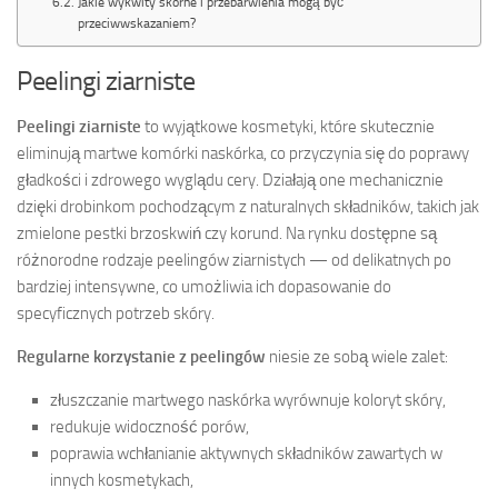
Jakie wykwity skórne i przebarwienia mogą być
przeciwwskazaniem?
Peelingi ziarniste
Peelingi ziarniste
to wyjątkowe kosmetyki, które skutecznie
eliminują martwe komórki naskórka, co przyczynia się do poprawy
gładkości i zdrowego wyglądu cery. Działają one mechanicznie
dzięki drobinkom pochodzącym z naturalnych składników, takich jak
zmielone pestki brzoskwiń czy korund. Na rynku dostępne są
różnorodne rodzaje peelingów ziarnistych — od delikatnych po
bardziej intensywne, co umożliwia ich dopasowanie do
specyficznych potrzeb skóry.
Regularne korzystanie z peelingów
niesie ze sobą wiele zalet:
złuszczanie martwego naskórka wyrównuje koloryt skóry,
redukuje widoczność porów,
poprawia wchłanianie aktywnych składników zawartych w
innych kosmetykach,