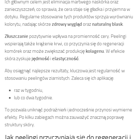
Ich głównym celem jest eliminacja martwego naskórka oraz
zanieczyszczeń, co sprawia, że cera staje się gładka i przyjemna w
dotyku. Regularne stosowanie tych produktów sprzyja wyrównaniu
kolorytu, nadając skórze
zdrowy wygląd
oraz
naturalny blask
.
Złuszczanie
pozytywnie wpływa na promienność cery. Peelingi
wspierają także krążenie krwi, co przyczynia się do regeneracji
komórek oraz może zwiększać produkcję
kolagenu
. W efekcie
skóra zyskuje
jędrność
i
elastyczność
.
Aby osiągnąć najlepsze rezultaty, kluczowa jest regularność w
stosowaniu peelingów ziarnistych. Zaleca się ich aplikację:
raz w tygodniu,
lub co dwa tygodnie.
To pozwala uniknąć podrażnień i jednocześnie przynosi wymierne
efekty. Po kilku zabiegach można zauważyć znaczną poprawę
struktury skóry.
Jak peelingi przyczyniają się do regeneracji i