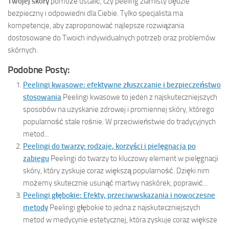
Twojej skóry
pomoże ustalić, czy peeling ziarnisty będzie
bezpieczny i odpowiedni dla Ciebie. Tylko specjalista ma
kompetencje, aby zaproponować najlepsze rozwiązania
dostosowane do Twoich indywidualnych potrzeb oraz problemów
skórnych.
Podobne Posty:
Peelingi kwasowe: efektywne złuszczanie i bezpieczeństwo
stosowania
Peelingi kwasowe to jeden z najskuteczniejszych
sposobów na uzyskanie zdrowej i promiennej skóry, którego
popularność stale rośnie. W przeciwieństwie do tradycyjnych
metod...
Peelingi do twarzy: rodzaje, korzyści i pielęgnacja po
zabiegu
Peelingi do twarzy to kluczowy element w pielęgnacji
skóry, który zyskuje coraz większą popularność. Dzięki nim
możemy skutecznie usunąć martwy naskórek, poprawić...
Peelingi głębokie: Efekty, przeciwwskazania i nowoczesne
metody
Peelingi głębokie to jedna z najskuteczniejszych
metod w medycynie estetycznej, która zyskuje coraz większe