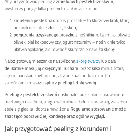
Aby przygotować peeling z
zmielonych pestek brzoskwiń
,
wystarczy podjąć kilka prostych działań. Zacznij od:
zmielenia pestek
na drobny proszek – to kluczowy krok, który
pozwoli delikatnie złuszczyć skórę,
połączenia uzyskanego proszku
z nośnikiem, takim jak oliwa z
oliwek, olej kokosowy czy jogurt naturalny – nośnik nie tylko
ułatwia aplikację, ale również skutecznie nawilża skórę.
Nałóż gotową mieszankę na zwilżoną
skórę twarzy
lub ciała i
delikatnie masuj ją okrężnymi ruchami
przez kilka minut. Staraj
się nie naciskać zbyt mocno, aby uniknąć podrażnień. Po
zakończeniu masażu
spłucz peeling letnią wodą
.
Peeling z pestek brzoskwiń
doskonale radzi sobie z usuwaniem
martwego naskórka, a jego naturalne składniki sprawiają, że skóra
staje się gładka i dobrze nawilżona.
Regularne stosowanie może
znacząco poprawić jej kondycję oraz ogólny wygląd.
Jak przygotować peeling z korundem i