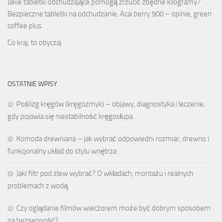
Jakie tabletki odchudzające pomogą zrzucić zbędne kilogramy?
Bezpieczne tabletki na odchudzanie. Acai berry 900 – opinie, green
coffee plus
Co kraj, to obyczaj
OSTATNIE WPISY
Poślizg kręgów (kręgozmyk) – objawy, diagnostyka i leczenie,
gdy pojawia się niestabilność kręgosłupa
Komoda drewniana – jak wybrać odpowiedni rozmiar, drewno i
funkcjonalny układ do stylu wnętrza
Jaki filtr pod zlew wybrać? O wkładach, montażu i realnych
problemach z wodą
Czy oglądanie filmów wieczorem może być dobrym sposobem
na bezsenność?