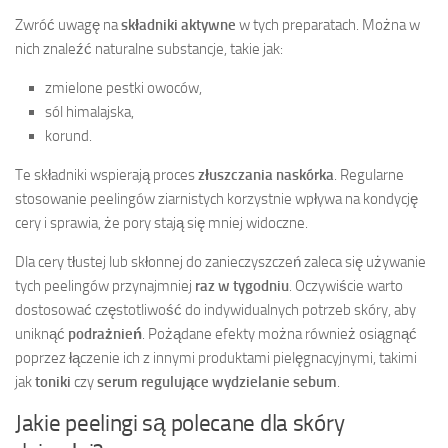
Zwróć uwagę na
składniki aktywne
w tych preparatach. Można w
nich znaleźć naturalne substancje, takie jak:
zmielone pestki owoców,
sól himalajska,
korund.
Te składniki wspierają proces
złuszczania naskórka
. Regularne
stosowanie peelingów ziarnistych korzystnie wpływa na kondycję
cery i sprawia, że pory stają się mniej widoczne.
Dla cery tłustej lub skłonnej do zanieczyszczeń zaleca się używanie
tych peelingów przynajmniej
raz w tygodniu
. Oczywiście warto
dostosować częstotliwość do indywidualnych potrzeb skóry, aby
uniknąć
podrażnień
. Pożądane efekty można również osiągnąć
poprzez łączenie ich z innymi produktami pielęgnacyjnymi, takimi
jak
toniki
czy
serum regulujące wydzielanie sebum
.
Jakie peelingi są polecane dla skóry