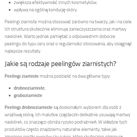
zwiększa efektywność innych kosmetyków,
wpływa na ogólną kondycję skóry.
Peelingi ziarniste można stosować zarówno na twarzy, jak i na ciele.
Ich struktura skutecznie eliminuje zanieczyszczenia oraz martwy
naskórek. Warto jednak pamiętać o odpowiednim doborze
peelingu do typu cery oraz o regularności stosowania, aby osiągnąć
najlepsze rezultaty.
Jakie są rodzaje peelingów ziarnistych?
Peelingi ziarniste
można podzielić na dwa główne typy:
drobnoziarniste
,
gruboziarniste
.
Peelingi drobnoziarniste
są doskonałym wyborem dla osób z
wrażliwą skórą. Ich malutkie cząsteczki delikatnie usuwają martwy
naskórek, co znacząco obniża ryzyko podrażnień. W składzie tych
produktów często znajdziemy naturalne elementy, takie jak
zmielone pestki owoców czy cukier, które skutecznie eliminują