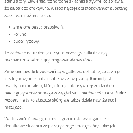
stanu skóry. Zawierają różnorodne składniki aktywne, co sprawia,
że są bardzo efektywne. Wśród najczęściej stosowanych substancji
ściernych można znaleźć:
zmielone pestki brzoskwiń,
korund,
puder ryżowy.
Te zarówno naturalne, jak i syntetyczne granulki działają
mechanicznie, eliminując zrogowaciały naskórek.
Zmielone pestki brzoskwiń
są wyjątkowo delikatne, co czyni je
idealnym wyborem dla osób z wrażliwą skórą.
Korund
jest
twardym minerałem, który oferuje intensywniejsze działanie
peelingujące oraz pomaga w wygładzaniu nierówności cery.
Puder
ryżowy
nie tylko złuszcza skórę, ale także działa nawilżająco i
matująco.
Warto zwrócić uwagę na peelingi ziarniste wzbogacone o
dodatkowe składniki wspierające regenerację skóry, takie jak: