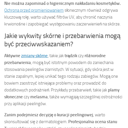
Nie można zapominać o higienicznym nakładaniu kosmetyków.
Ochrona przed promieniowaniem
słonecznym również odgrywa
kluczową rolę; warto używać filtrów UV, aby chronić naczynia
krwionośne i zapobiegać występowaniu zaczerwienień na skórze.
Jakie wykwity skórne i przebarwienia mogą
być przeciwwskazaniem?
Aktywne
zmiany skórne
, takie jak
trądzik
czy
różnorodne
przebarwienia
, mogą być istotnym powodem do zaniechania
stosowania peelingów ziarnistych. W sytuacji, gdy skóra jest w
stanie zapalnym, lepiej unikać tego rodzaju zabiegów. Mogą one
bowiem zaostrzyć istniejące problemy oraz prowadzić do
dodatkowych podrażnień. Przykłady przebarwień, takie jak
plamy
słoneczne
czy
melasma
, także wymagają szczególnej ostrożności
przy aplikacji peelingów.
Zanim podejmiesz decyzję o kuracji peelingowej
, warto
skonsultować się z dermatologiem.
Profesjonalna ocena stanu