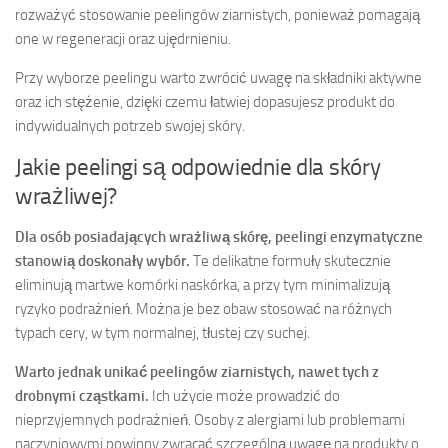
rozważyć stosowanie peelingów ziarnistych, ponieważ pomagają
one w regeneracji oraz ujędrnieniu.
Przy wyborze peelingu warto zwrócić uwagę na składniki aktywne
oraz ich stężenie, dzięki czemu łatwiej dopasujesz produkt do
indywidualnych potrzeb swojej skóry.
Jakie peelingi są odpowiednie dla skóry
wrażliwej?
Dla osób posiadających wrażliwą skórę, peelingi enzymatyczne
stanowią doskonały wybór.
Te delikatne formuły skutecznie
eliminują martwe komórki naskórka, a przy tym minimalizują
ryzyko podrażnień. Można je bez obaw stosować na różnych
typach cery, w tym normalnej, tłustej czy suchej.
Warto jednak unikać peelingów ziarnistych, nawet tych z
drobnymi cząstkami.
Ich użycie może prowadzić do
nieprzyjemnych podrażnień. Osoby z alergiami lub problemami
naczyniowymi powinny zwracać szczególną uwagę na produkty o