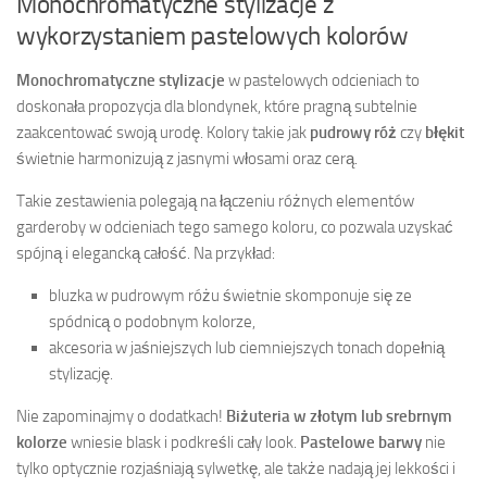
Monochromatyczne stylizacje z
wykorzystaniem pastelowych kolorów
Monochromatyczne stylizacje
w pastelowych odcieniach to
doskonała propozycja dla blondynek, które pragną subtelnie
zaakcentować swoją urodę. Kolory takie jak
pudrowy róż
czy
błękit
świetnie harmonizują z jasnymi włosami oraz cerą.
Takie zestawienia polegają na łączeniu różnych elementów
garderoby w odcieniach tego samego koloru, co pozwala uzyskać
spójną i elegancką całość. Na przykład:
bluzka w pudrowym różu świetnie skomponuje się ze
spódnicą o podobnym kolorze,
akcesoria w jaśniejszych lub ciemniejszych tonach dopełnią
stylizację.
Nie zapominajmy o dodatkach!
Biżuteria w złotym lub srebrnym
kolorze
wniesie blask i podkreśli cały look.
Pastelowe barwy
nie
tylko optycznie rozjaśniają sylwetkę, ale także nadają jej lekkości i