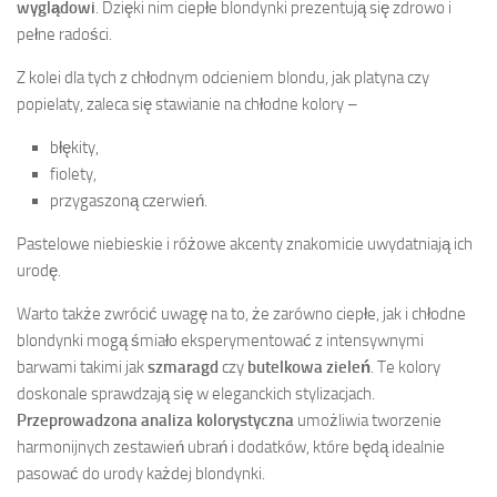
wyglądowi
. Dzięki nim ciepłe blondynki prezentują się zdrowo i
pełne radości.
Z kolei dla tych z chłodnym odcieniem blondu, jak platyna czy
popielaty, zaleca się stawianie na chłodne kolory –
błękity,
fiolety,
przygaszoną czerwień.
Pastelowe niebieskie i różowe akcenty znakomicie uwydatniają ich
urodę.
Warto także zwrócić uwagę na to, że zarówno ciepłe, jak i chłodne
blondynki mogą śmiało eksperymentować z intensywnymi
barwami takimi jak
szmaragd
czy
butelkowa zieleń
. Te kolory
doskonale sprawdzają się w eleganckich stylizacjach.
Przeprowadzona analiza kolorystyczna
umożliwia tworzenie
harmonijnych zestawień ubrań i dodatków, które będą idealnie
pasować do urody każdej blondynki.