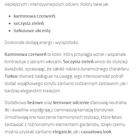
cieplejszych i intensywniejszych odcieni. Kolory takie jak:
karminowa czerwień
,
soczysta zieleń
,
turkusowe akcenty
.
Doskonale dodają energii i wyrazistości.
Karminowa czerwień
to kolor, który przyciąga wzrok i wspaniale
kontrastuje z jasnymi włosami.
Soczysta zieleń
wnosi do stylizacji
świeżość, sprawiając, że całość nabiera dynamicznego charakteru.
Turkus
również zasługuje na uwagę; jego intensywność potrafi
dodać wyjątkowego sznytu zarówno codziennym zestawom, jak i
bardziej eleganckim kreacjom.
Dodatkowo
beżowe
oraz
kremowe odcienie
stanowią neutralne
tło i świetnie współgrają z ciemniejszą karnacją blondynek.
Umożliwiają one tworzenie harmonijnych stylizacji, które łatwo
zestawiać z różnorodnymi elementami garderoby, dzięki czemu
można uzyskać zarówno
elegancki
, jak i
casualowy look
.