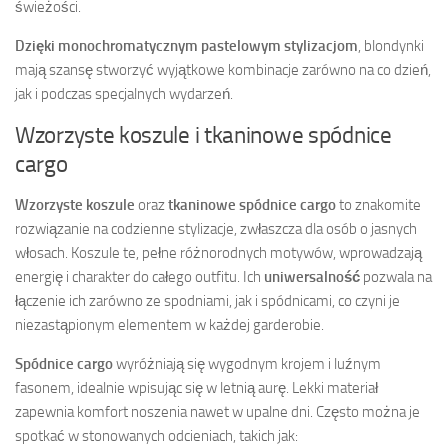
świeżości.
Dzięki monochromatycznym pastelowym stylizacjom
, blondynki
mają szansę stworzyć wyjątkowe kombinacje zarówno na co dzień,
jak i podczas specjalnych wydarzeń.
Wzorzyste koszule i tkaninowe spódnice
cargo
Wzorzyste koszule
oraz
tkaninowe spódnice cargo
to znakomite
rozwiązanie na codzienne stylizacje, zwłaszcza dla osób o jasnych
włosach. Koszule te, pełne różnorodnych motywów, wprowadzają
energię i charakter do całego outfitu. Ich
uniwersalność
pozwala na
łączenie ich zarówno ze spodniami, jak i spódnicami, co czyni je
niezastąpionym elementem w każdej garderobie.
Spódnice cargo
wyróżniają się wygodnym krojem i luźnym
fasonem, idealnie wpisując się w letnią aurę. Lekki materiał
zapewnia komfort noszenia nawet w upalne dni. Często można je
spotkać w stonowanych odcieniach, takich jak: