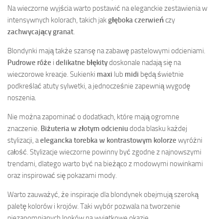
Na wieczorne wyjścia warto postawić na eleganckie zestawienia w
intensywnych kolorach, takich jak
głęboka czerwień
czy
zachwycający granat
.
Blondynki mają także szansę na zabawę pastelowymi odcieniami.
Pudrowe róże
i
delikatne błękity
doskonale nadają się na
wieczorowe kreacje. Sukienki
maxi
lub
midi
będą świetnie
podkreślać atuty sylwetki, a jednocześnie zapewnią wygodę
noszenia.
Nie można zapominać o dodatkach, które mają ogromne
znaczenie.
Biżuteria w złotym odcieniu
doda blasku każdej
stylizacji, a
elegancka torebka w kontrastowym kolorze
wyróżni
całość. Stylizacje wieczorne powinny być zgodne z najnowszymi
trendami, dlatego warto być na bieżąco z modowymi nowinkami
oraz inspirować się pokazami mody.
Warto zauważyć, że inspiracje dla blondynek obejmują szeroką
paletę kolorów i krojów. Taki wybór pozwala na tworzenie
niezapomnianych looków na wyjątkowe okazje.