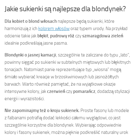
Jakie sukienki są najlepsze dla blondynek?
Dla kobiet o blond włosach
najlepsze będą sukienki, które
harmonizują z ich
kolorem włosów
oraz typem urody. Na przykład
odcienie takie jak
błękit
,
pudrowy róż
czy
szmaragdowa zieleń
idealnie podkreślają jasne pasma.
Blondynki o jasnej karnacji
, szczególnie te zaliczane do typu „lato”,
powinny sięgać po sukienki w subtelnych miętowych lub błękitnych
tonacjach. Natomiast panie reprezentujące typ „wiosna” mogą
śmiało wybierać kreacje w brzoskwiniowych lub jasnożółtych
barwach. Warto również pamiętać, że na wyjątkowe okazje
intensywne kolory, jak
czerwień
czy
pomarańcz
, dodadzą stylizacji
energii i wyrazistości.
Nie zapominajmy też o kroju sukienek.
Proste fasony lub modele
z falbanami potrafią dodać lekkości całemu wyglądowi, co jest
szczególnie korzystne dla blondynek. Wybierając odpowiednie
kolory i fasony sukienek, można pięknie podkreślić naturalny urok