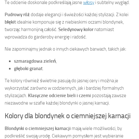
Te odcienie doskonale podkreślają jasne
włosy
i subtelny wygląd.
Pudrowy róż
dodaje elegancji i świeżości każdej stylizacji. Z kolei
błękit
idealnie komponuje się z niebieskimi oczami blondynek,
tworząc harmonijną całość.
Seledynowy kolor
natomiast
wprowadza do garderoby energię i radość.
Nie zapominajmy jednak o innych ciekawych barwach, takich jak:
szmaragdowa zieleń
,
głęboki granat
.
Te kolory również świetnie pasują do jasnej cery i można je
wykorzystać zarówno w codziennych, jak i bardziej formalnych
stylizacjach.
Klasyczne odcienie bieli i czerni
pozostają zawsze
niezawodne w szafie każdej blondynki o jasnej karnacji.
Kolory dla blondynek o ciemniejszej karnacji
Blondynki o ciemniejszej karnacji
mają wiele możliwości, by
podkreślić swoją urodę. Ciekawym pomysłem jest wybieranie