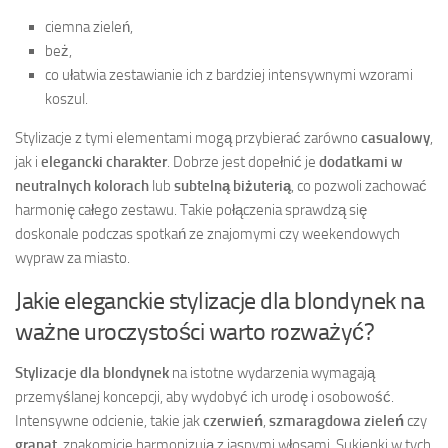
ciemna zieleń,
beż,
co ułatwia zestawianie ich z bardziej intensywnymi wzorami
koszul.
Stylizacje z tymi elementami mogą przybierać zarówno
casualowy
,
jak i
elegancki charakter
. Dobrze jest dopełnić je
dodatkami w
neutralnych kolorach
lub
subtelną biżuterią
, co pozwoli zachować
harmonię całego zestawu. Takie połączenia sprawdzą się
doskonale podczas spotkań ze znajomymi czy weekendowych
wypraw za miasto.
Jakie eleganckie stylizacje dla blondynek na
ważne uroczystości warto rozważyć?
Stylizacje dla blondynek
na istotne wydarzenia wymagają
przemyślanej koncepcji, aby wydobyć ich urodę i osobowość.
Intensywne odcienie, takie jak
czerwień
,
szmaragdowa zieleń
czy
granat
, znakomicie harmonizują z jasnymi włosami. Sukienki w tych