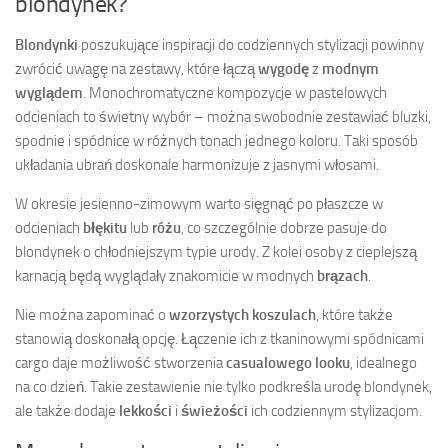
blondynek?
Blondynki
poszukujące inspiracji do codziennych stylizacji powinny
zwrócić uwagę na zestawy, które łączą
wygodę
z
modnym
wyglądem
. Monochromatyczne kompozycje w pastelowych
odcieniach to świetny wybór – można swobodnie zestawiać bluzki,
spodnie i spódnice w różnych tonach jednego koloru. Taki sposób
układania ubrań doskonale harmonizuje z jasnymi włosami.
W okresie jesienno-zimowym warto sięgnąć po płaszcze w
odcieniach
błękitu
lub
różu
, co szczególnie dobrze pasuje do
blondynek o chłodniejszym typie urody. Z kolei osoby z cieplejszą
karnacją będą wyglądały znakomicie w modnych
brązach
.
Nie można zapominać o
wzorzystych koszulach
, które także
stanowią doskonałą opcję. Łączenie ich z tkaninowymi spódnicami
cargo daje możliwość stworzenia
casualowego looku
, idealnego
na co dzień. Takie zestawienie nie tylko podkreśla urodę blondynek,
ale także dodaje
lekkości
i
świeżości
ich codziennym stylizacjom.