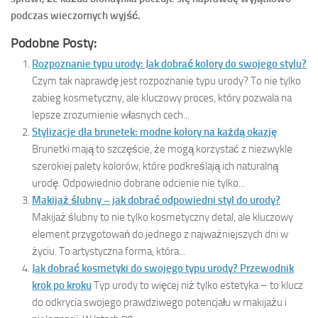
podczas wieczornych wyjść.
Podobne Posty:
Rozpoznanie typu urody: Jak dobrać kolory do swojego stylu?
Czym tak naprawdę jest rozpoznanie typu urody? To nie tylko
zabieg kosmetyczny, ale kluczowy proces, który pozwala na
lepsze zrozumienie własnych cech...
Stylizacje dla brunetek: modne kolory na każdą okazję
Brunetki mają to szczęście, że mogą korzystać z niezwykle
szerokiej palety kolorów, które podkreślają ich naturalną
urodę. Odpowiednio dobrane odcienie nie tylko...
Makijaż ślubny – jak dobrać odpowiedni styl do urody?
Makijaż ślubny to nie tylko kosmetyczny detal, ale kluczowy
element przygotowań do jednego z najważniejszych dni w
życiu. To artystyczna forma, która...
Jak dobrać kosmetyki do swojego typu urody? Przewodnik
krok po kroku
Typ urody to więcej niż tylko estetyka – to klucz
do odkrycia swojego prawdziwego potencjału w makijażu i