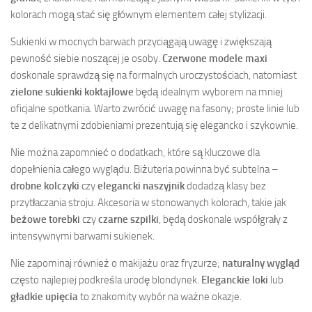
kolorach mogą stać się głównym elementem całej stylizacji.
Sukienki w mocnych barwach przyciągają uwagę i zwiększają
pewność siebie noszącej je osoby.
Czerwone modele maxi
doskonale sprawdzą się na formalnych uroczystościach, natomiast
zielone sukienki koktajlowe
będą idealnym wyborem na mniej
oficjalne spotkania. Warto zwrócić uwagę na fasony; proste linie lub
te z delikatnymi zdobieniami prezentują się elegancko i szykownie.
Nie można zapomnieć o dodatkach, które są kluczowe dla
dopełnienia całego wyglądu. Biżuteria powinna być subtelna –
drobne kolczyki
czy
elegancki naszyjnik
dodadzą klasy bez
przytłaczania stroju. Akcesoria w stonowanych kolorach, takie jak
beżowe torebki
czy
czarne szpilki
, będą doskonale współgrały z
intensywnymi barwami sukienek.
Nie zapominaj również o makijażu oraz fryzurze;
naturalny wygląd
często najlepiej podkreśla urodę blondynek.
Eleganckie loki
lub
gładkie upięcia
to znakomity wybór na ważne okazje.