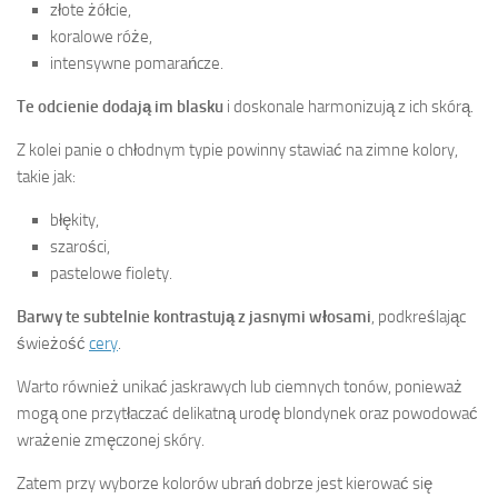
złote żółcie,
koralowe róże,
intensywne pomarańcze.
Te odcienie dodają im blasku
i doskonale harmonizują z ich skórą.
Z kolei panie o chłodnym typie powinny stawiać na zimne kolory,
takie jak:
błękity,
szarości,
pastelowe fiolety.
Barwy te subtelnie kontrastują z jasnymi włosami
, podkreślając
świeżość
cery
.
Warto również unikać jaskrawych lub ciemnych tonów, ponieważ
mogą one przytłaczać delikatną urodę blondynek oraz powodować
wrażenie zmęczonej skóry.
Zatem przy wyborze kolorów ubrań dobrze jest kierować się