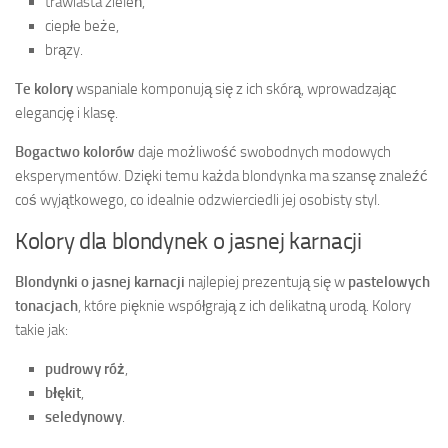
trawiasta zieleń,
ciepłe beże,
brązy.
Te kolory
wspaniale komponują się z ich skórą, wprowadzając
elegancję i klasę.
Bogactwo kolorów
daje możliwość swobodnych modowych
eksperymentów. Dzięki temu każda blondynka ma szansę znaleźć
coś wyjątkowego, co idealnie odzwierciedli jej osobisty styl.
Kolory dla blondynek o jasnej karnacji
Blondynki o jasnej karnacji
najlepiej prezentują się w
pastelowych
tonacjach
, które pięknie współgrają z ich delikatną urodą. Kolory
takie jak:
pudrowy róż
,
błękit
,
seledynowy
.