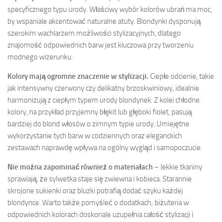
specyficznego typu urody. Właściwy wybór kolorów ubrań ma moc,
by wspaniale akcentować naturalne atuty. Blondynki dysponują
szerokim wachlarzem możliwości stylizacyjnych, dlatego
znajomość odpowiednich barw jest kluczowa przy tworzeniu
modnego wizerunku.
Kolory mają ogromne znaczenie w stylizacji.
Ciepłe odcienie, takie
jak intensywny czerwony czy delikatny brzoskwiniowy, idealnie
harmonizują z ciepłym typem urody blondynek. Z kolei chłodne
kolory, na przykład przyjemny błękit lub głęboki fiolet, pasują
bardziej do blond włosów o zimnym typie urody. Umiejętne
wykorzystanie tych barw w codziennych oraz eleganckich
zestawach naprawdę wpływa na ogólny wygląd i samopoczucie.
Nie można zapominać również o materiałach
– lekkie tkaniny
sprawiają, że sylwetka staje się zwiewna i kobieca. Starannie
skrojone sukienki oraz bluzki potrafią dodać szyku każdej
blondynce. Warto także pomyśleć o dodatkach; biżuteria w
odpowiednich kolorach doskonale uzupełnia całość stylizacji i