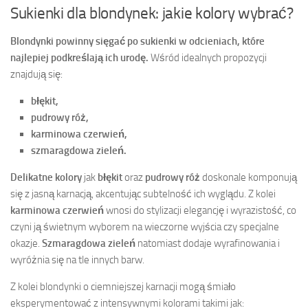
Sukienki dla blondynek: jakie kolory wybrać?
Blondynki powinny sięgać po sukienki w odcieniach, które
najlepiej podkreślają ich urodę.
Wśród idealnych propozycji
znajdują się:
błękit,
pudrowy róż,
karminowa czerwień,
szmaragdowa zieleń.
Delikatne kolory
jak
błękit
oraz
pudrowy róż
doskonale komponują
się z jasną karnacją, akcentując subtelność ich wyglądu. Z kolei
karminowa czerwień
wnosi do stylizacji elegancję i wyrazistość, co
czyni ją świetnym wyborem na wieczorne wyjścia czy specjalne
okazje.
Szmaragdowa zieleń
natomiast dodaje wyrafinowania i
wyróżnia się na tle innych barw.
Z kolei blondynki o ciemniejszej karnacji mogą śmiało
eksperymentować z intensywnymi kolorami takimi jak: