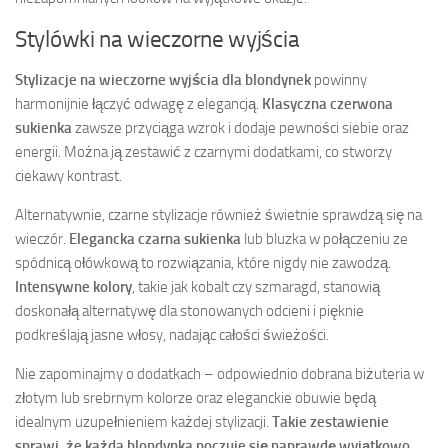
Stylówki na wieczorne wyjścia
Stylizacje na wieczorne wyjścia dla blondynek
powinny
harmonijnie łączyć odwagę z elegancją.
Klasyczna czerwona
sukienka
zawsze przyciąga wzrok i dodaje pewności siebie oraz
energii. Można ją zestawić z czarnymi dodatkami, co stworzy
ciekawy kontrast.
Alternatywnie, czarne stylizacje również świetnie sprawdzą się na
wieczór.
Elegancka czarna sukienka
lub bluzka w połączeniu ze
spódnicą ołówkową to rozwiązania, które nigdy nie zawodzą.
Intensywne kolory
, takie jak kobalt czy szmaragd, stanowią
doskonałą alternatywę dla stonowanych odcieni i pięknie
podkreślają jasne włosy, nadając całości świeżości.
Nie zapominajmy o dodatkach – odpowiednio dobrana biżuteria w
złotym lub srebrnym kolorze oraz eleganckie obuwie będą
idealnym uzupełnieniem każdej stylizacji.
Takie zestawienie
sprawi, że każda blondynka poczuje się naprawdę wyjątkowo