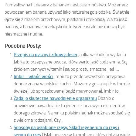
Pomysłów na fit desery z bananem jest całe mnóstwo. Możemy z
powodzeniem banana używać jako naturalnego słodzika. Świetnie
łączy się z masłem orzechowym, płatkami i czekoladą. Warto jeść
banany, a bananowe przekąski dietetyczne wcale nie muszą być
niesmaczne i nudne.
Podobne Posty:
Przepis na pyszny i zdrowy deser
Jabłka w słodkim wydaniu
Jabłka to przepyszne owoce, które warto jeść codziennie. Są
źródłem cennych witamin i są po prostu smaczne. Jeśli...
Imbir – właściwości
Imbir to przede wszystkim przyprawa
dobrze znana w polskiej kuchni. Możemy go zakupić w formie
świeżej lub sproszkowanej bądź marynowanej. Imbir to...
Zadaj o skuteczne nawodnienie organizmu
Dbanie o
prawidłowe nawadnianie to jeden z kluczowych elementów
dobrego zdrowia. Na rynku polskim jednak można spotkać się
z wieloma rodzajami. Czy...
Sposoby na osłabione rzęsy. Skład regenerum do rzęs i
serum do rzęs
Osłabione rzęsy to problem, który dotyka wiele