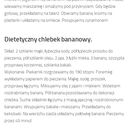
wlewamy mieszankę i smażymy pod przykryciem. Gdy będzie
gotowy, przekładamy na talerz. Obieramy banana, kroimy na
plasterki i układamy na omlecie. Posypujemy cynamonem.
Dietetyczny chlebek bananowy.
Skład.
2 szklanki mąki, łyżeczka sody, pół łyżeczki proszku do
pieczenia, pół szklanki oleju, 2 jaja, 3 łyżki mleka, 3 banany, szczypta
przyprawy korzennej, szklanka bakalii.
Wykonanie.
Piekarnik rozgrzewamy do 190 stopni. Foremkę
wykładamy papierem do pieczenia. Mąkę, sodę, proszek,
przyprawy łączymy. Miksujemy olej z jajami i mlekiem. Widelcem
rozdrabniamy banany. Pół banana pozostawiamy do dekoracji
chlebka. Suche składniki łączymy z masą jajeczną i rozdrobnionymi
bananami. Wsypujemy bakalie i mieszamy. Przekładamy do
keksówki. Na wierzchu ciasta układamy połówkę banana. Pieczemy
przez 45 minut.