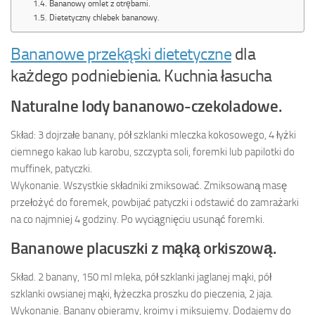
Bananowy omlet z otrębami.
Dietetyczny chlebek bananowy.
Bananowe przekąski dietetyczne
dla
każdego podniebienia. Kuchnia łasucha
Naturalne lody bananowo-czekoladowe.
Skład:
3 dojrzałe banany, pół szklanki mleczka kokosowego, 4 łyżki
ciemnego kakao lub karobu, szczypta soli, foremki lub papilotki do
muffinek, patyczki.
Wykonanie.
Wszystkie składniki zmiksować. Zmiksowaną masę
przełożyć do foremek, powbijać patyczki i odstawić do zamrażarki
na co najmniej 4 godziny. Po wyciągnięciu usunąć foremki.
Bananowe placuszki z mąką orkiszową.
Skład.
2 banany, 150 ml mleka, pół szklanki jaglanej mąki, pół
szklanki owsianej mąki, łyżeczka proszku do pieczenia, 2 jaja.
Wykonanie.
Banany obieramy, kroimy i miksujemy. Dodajemy do