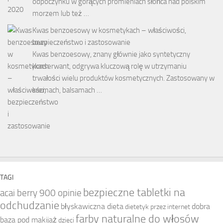
odpoczynku w gorących promieniach słońca nad polskim
morzem lub też …
Kwas benzoesowy w kosmetykach – właściwości,
bezpieczeństwo i zastosowanie
Kwas benzoesowy, znany głównie jako syntetyczny
konserwant, odgrywa kluczową rolę w utrzymaniu
trwałości wielu produktów kosmetycznych. Zastosowany w
kremach, balsamach …
TAGI
bezpieczne tabletki na
acai berry 900 opinie
odchudzanie
błyskawiczna dieta
dobra
dietetyk przez internet
farby naturalne do włosów
baza pod makijaż
dzieci