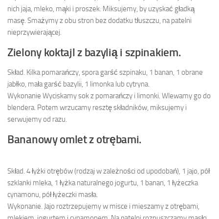
nich jaja, mleko, mąki i proszek. Miksujemy, by uzyskać gładką
masę. Smażymy z obu stron bez dodatku tłuszczu, na patelni
nieprzywierającej.
Zielony koktajl z bazylią i szpinakiem.
Skład.
Kilka pomarańczy, spora garść szpinaku, 1 banan, 1 obrane
jabłko, mała garść bazylii, 1 limonka lub cytryna.
Wykonanie
Wyciskamy sok z pomarańczy i limonki. Wlewamy go do
blendera. Potem wrzucamy resztę składników, miksujemy i
serwujemy od razu.
Bananowy omlet z otrębami.
Skład.
4 łyżki otrębów (rodzaj w zależności od upodobań), 1 jajo, pół
szklanki mleka, 1 łyżka naturalnego jogurtu, 1 banan, 1 łyżeczka
cynamonu, pół łyżeczki masła.
Wykonanie.
Jajo roztrzepujemy w misce i mieszamy z otrębami,
mlekiem, jogurtem i cynamonem. Na patelni rozpuszczamy masło,