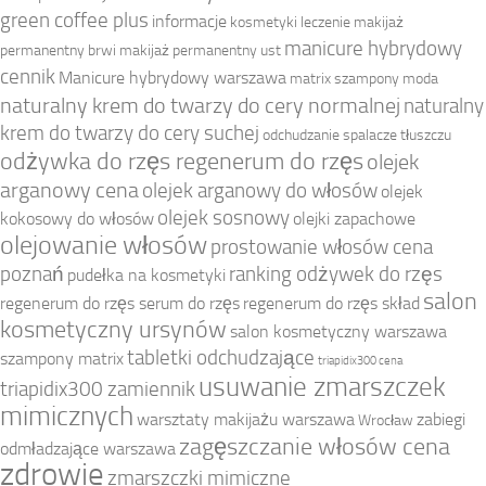
green coffee plus
informacje
kosmetyki
leczenie
makijaż
manicure hybrydowy
permanentny brwi
makijaż permanentny ust
cennik
Manicure hybrydowy warszawa
matrix szampony
moda
naturalny krem do twarzy do cery normalnej
naturalny
krem do twarzy do cery suchej
odchudzanie spalacze tłuszczu
odżywka do rzęs regenerum do rzęs
olejek
arganowy cena
olejek arganowy do włosów
olejek
olejek sosnowy
kokosowy do włosów
olejki zapachowe
olejowanie włosów
prostowanie włosów cena
poznań
ranking odżywek do rzęs
pudełka na kosmetyki
salon
regenerum do rzęs serum do rzęs
regenerum do rzęs skład
kosmetyczny ursynów
salon kosmetyczny warszawa
tabletki odchudzające
szampony matrix
triapidix300 cena
usuwanie zmarszczek
triapidix300 zamiennik
mimicznych
warsztaty makijażu warszawa
zabiegi
Wrocław
zagęszczanie włosów cena
odmładzające warszawa
zdrowie
zmarszczki mimiczne