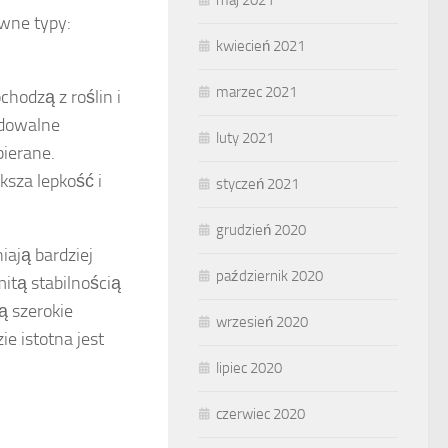
wne typy:
kwiecień 2021
marzec 2021
hodzą z roślin i
adowalne
luty 2021
bierane.
sza lepkość i
styczeń 2021
grudzień 2020
ają bardziej
październik 2020
itą stabilnością
ą szerokie
wrzesień 2020
e istotna jest
lipiec 2020
czerwiec 2020