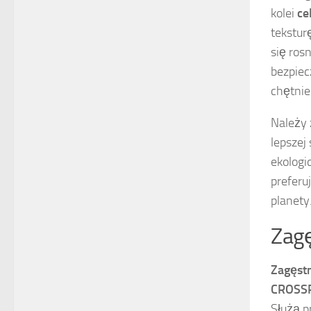
kolei
ce
tekstur
się ros
bezpiec
chętni
Należy 
lepszej
ekologi
preferu
planety
Zagę
Zagęstn
CROSS
Służą p