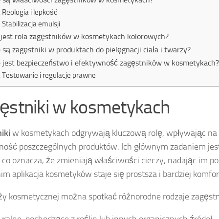
Reologia i lepkość
Stabilizacja emulsji
 jest rola zagęstników w kosmetykach kolorowych?
e są zagęstniki w produktach do pielęgnacji ciała i twarzy?
e jest bezpieczeństwo i efektywność zagęstników w kosmetykach
Testowanie i regulacje prawne
ęstniki w kosmetykach
iki
w kosmetykach odgrywają kluczową rolę, wpływając na 
ność poszczególnych produktów. Ich głównym zadaniem jes
i, co oznacza, że zmieniają właściwości cieczy, nadając im p
nim aplikacja kosmetyków staje się prostsza i bardziej komfo
y kosmetycznej można spotkać różnorodne rodzaje zagęst
uralne, pochodzące z roślin lub innych organicznych źródeł,