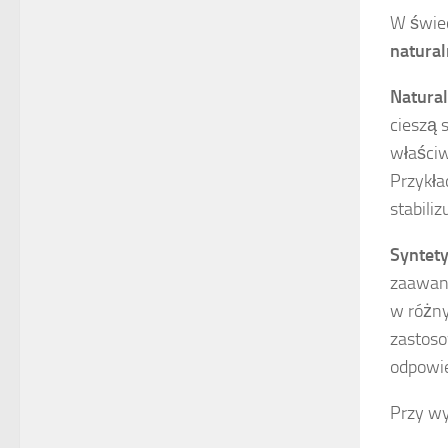
W świe
natura
Natural
cieszą 
właściw
Przykła
stabiliz
Syntety
zaawans
w różny
zastoso
odpowie
Przy wy