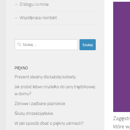
O blogu i o mnie
Współpraca i kontakt
Szukaj:
PIĘKNO
Prezent idealny dla każdej kobiety
Jak zrobić łatwo mydełko do cery trądzikowej
w domu?
Zdrowe i zadbane paznokcie
Śluby chrześcijańskie
Zagęstn
W jaki sposób dbać o piękny uśmiech?
które w