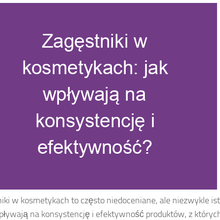
iki w kosmetykach to często niedoceniane, ale niezwykle ist
pływają na konsystencję i efektywność produktów, z któryc