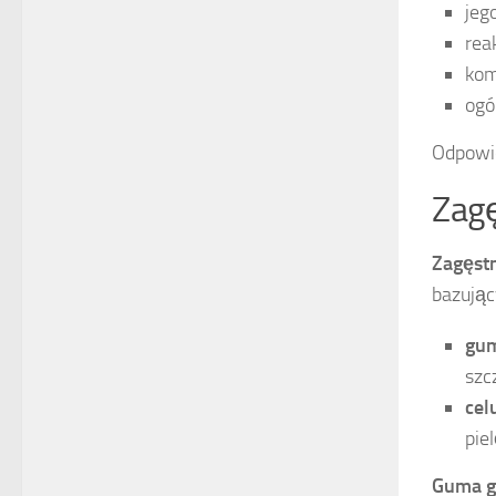
jeg
rea
komf
ogó
Odpowie
Zagę
Zagęstn
bazując
gum
szc
cel
pie
Guma g