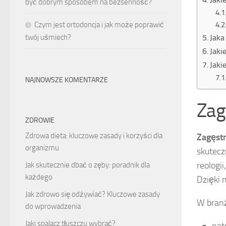
być dobrym sposobem na bezsenność?
Czym jest ortodoncja i jak może poprawić
Jaka
twój uśmiech?
Jaki
Jaki
NAJNOWSZE KOMENTARZE
Zag
ZDROWIE
Zdrowa dieta: kluczowe zasady i korzyści dla
Zagęstn
organizmu
skutecz
reologi
Jak skutecznie dbać o zęby: poradnik dla
każdego
Dzięki 
Jak zdrowo się odżywiać? Kluczowe zasady
W branż
do wprowadzenia
Jaki spalacz tłuszczu wybrać?
nat