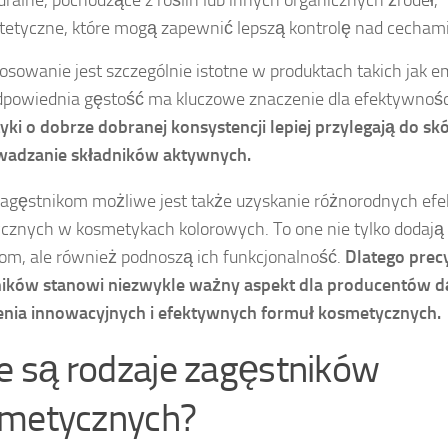
tetyczne, które mogą zapewnić lepszą kontrolę nad cechami
tosowanie jest szczególnie istotne w produktach takich jak e
dpowiednia gęstość ma kluczowe znaczenie dla efektywności
ki o dobrze dobranej konsystencji lepiej przylegają do skó
wadzanie składników aktywnych.
zagęstnikom możliwe jest także uzyskanie różnorodnych efe
cznych w kosmetykach kolorowych. To one nie tylko dodają 
om, ale również podnoszą ich funkcjonalność.
Dlatego prec
ników stanowi niezwykle ważny aspekt dla producentów 
enia innowacyjnych i efektywnych formuł kosmetycznych.
ie są rodzaje zagęstników
metycznych?