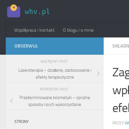
Skip to content
Współpraca i kontakt
O blogu i o mnie
OBSERWUJ:
SKŁADN
NASTĘPNY POST
Zag
Laseroterapia – działanie, zastosowanie i
efekty terapeutyczne
wpł
POPRZEDNI POST
Przeterminowane kosmetyki – sprytne
ef
sposoby na ich wykorzystanie
STRONY
PRZEZ
W