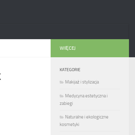
WIĘCEJ
KATEGORIE
k
Makijaż i stylizacja
Medycyna estetyczna i
zabiegi
Naturalne i ekologiczne
kosmetyki