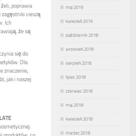
 żeli, poprawia
maj 2019
 zagęstniki cieszą
kwiecień 2019
. Ich
rawiają, że są
październik 2018
wrzesień 2018
zynia się do
smetyków. Dla
sierpień 2018
e znaczenie;
lipiec 2018
i, jak i naszej
czerwiec 2018
maj 2018
LATE
kwiecień 2018
 kosmetycznej.
marzec 2018
ji produktów, co