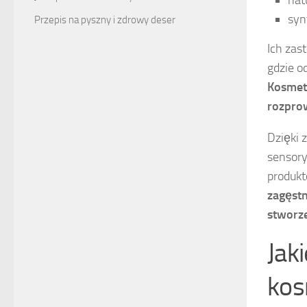
syn
Przepis na pyszny i zdrowy deser
Ich zas
gdzie o
Kosmety
rozpro
Dzięki 
sensory
produkt
zagęst
stworz
Jak
kos