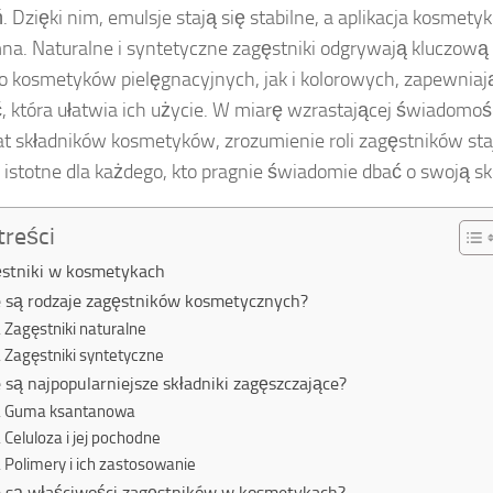
ń. Dzięki nim, emulsje stają się stabilne, a aplikacja kosmet
na. Naturalne i syntetyczne zagęstniki odgrywają kluczową
 kosmetyków pielęgnacyjnych, jak i kolorowych, zapewnia
, która ułatwia ich użycie. W miarę wzrastającej świadom
t składników kosmetyków, zrozumienie roli zagęstników staj
j istotne dla każdego, kto pragnie świadomie dbać o swoją sk
treści
stniki w kosmetykach
e są rodzaje zagęstników kosmetycznych?
Zagęstniki naturalne
Zagęstniki syntetyczne
e są najpopularniejsze składniki zagęszczające?
Guma ksantanowa
Celuloza i jej pochodne
Polimery i ich zastosowanie
e są właściwości zagęstników w kosmetykach?