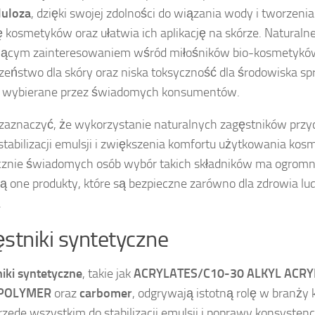
luloza
, dzięki swojej zdolności do wiązania wody i tworzenia
ę kosmetyków oraz ułatwia ich aplikację na skórze. Naturalne
nącym zainteresowaniem wśród miłośników bio-kosmetyków
zeństwo dla skóry oraz niska toksyczność dla środowiska sp
e wybierane przez świadomych konsumentów.
zaznaczyć, że wykorzystanie naturalnych zagęstników przyc
 stabilizacji emulsji i zwiększenia komfortu użytkowania ko
cznie świadomych osób wybór takich składników ma ogromn
ją one produkty, które są bezpieczne zarówno dla zdrowia ludz
.
stniki syntetyczne
iki syntetyczne
, takie jak
ACRYLATES/C10-30 ALKYL ACRY
POLYMER
oraz
carbomer
, odgrywają istotną rolę w branży
rzede wszystkim do stabilizacji emulsji i poprawy konsystenc