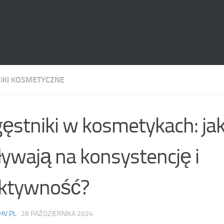
IKI KOSMETYCZNE
ęstniki w kosmetykach: ja
ywają na konsystencję i
ektywność?
HV.PL
·
28 PAŹDZIERNIKA 2024