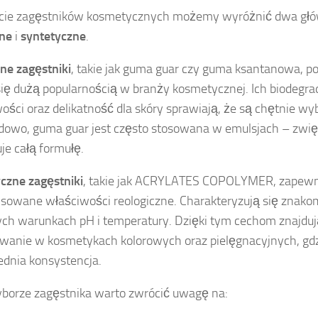
cie zagęstników kosmetycznych możemy wyróżnić dwa głó
lne
i
syntetyczne
.
ne zagęstniki
, takie jak guma guar czy guma ksantanowa, poc
się dużą popularnością w branży kosmetycznej. Ich biodegr
ości oraz delikatność dla skóry sprawiają, że są chętnie wy
dowo, guma guar jest często stosowana w emulsjach – zwięk
uje całą formułę.
czne zagęstniki
, takie jak ACRYLATES COPOLYMER, zapewni
owane właściwości reologiczne. Charakteryzują się znakom
ch warunkach pH i temperatury. Dzięki tym cechom znajduj
wanie w kosmetykach kolorowych oraz pielęgnacyjnych, gdzi
dnia konsystencja.
borze zagęstnika warto zwrócić uwagę na: