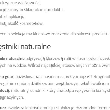
o fizyczne właściwości,
kcję z innymi składnikami produktu,
ort aplikacji,
lną jakość kosmetyków.
dnia selekcja ma kluczowe znaczenie dla sukcesu produktu.
stniki naturalne
iki naturalne
odgrywają kluczową rolę w kosmetykach, zwł
ych na wodzie. Wśród najczęściej stosowanych można wym
ę guar
, pozyskiwaną z nasion rośliny Cyamopsis tetragonolo
zególnie ceniona dzięki swoim wyjątkowym właściwościom 
ulozę
, naturalny składnik, który znacząco wpływa na konsy
lęgnacyjnych.
uar
zwiększa lepkość emulsji i stabilizuje różnorodne formu