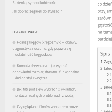
Sukienka, symbol kobiecości
co dzie
przyjem
Jak dobrać zegarek do stylizacji?
zarówno
gęstość
na tema
OSTATNIE WPISY
bardzie
Poślizg kręgów (kręgozmyk) – objawy,
diagnostyka i leczenie, gdy pojawia się
Spis 
niestabilność kręgosłupa
Zagę
Komoda drewniana – jak wybrać
Jaki
odpowiedni rozmiar, drewno i funkcjonalny
układ do stylu wnętrza
Jaki
Jaki filtr pod zlew wybrać? O wkładach,
montażu i realnych problemach z wodą
Czy oglądanie filmów wieczorem może
Jaki