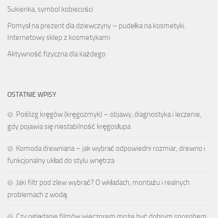
Sukienka, symbol kobiecości
Pomysł na prezent dla dziewczyny – pudełka na kosmetyki.
Internetowy sklep z kosmetykami
Aktywność fizyczna dla każdego
OSTATNIE WPISY
Poślizg kręgów (kręgozmyk) – objawy, diagnostyka i leczenie,
gdy pojawia się niestabilność kręgosłupa
Komoda drewniana – jak wybrać odpowiedni rozmiar, drewno i
funkcjonalny układ do stylu wnętrza
Jaki filtr pod zlew wybrać? O wkładach, montażu i realnych
problemach z wodą
Czy oglądanie filmów wieczorem może być dobrym sposobem