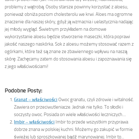
problemy z wątrobą. Osoby starsze powinny korzystać z aloesu,
ponieważ obniża poziom cholesterolu we krwi. Aloes ma ogromne
znaczenie dla naszej skóry, gdyż ją wzmacnia i uelastycznia nadając
jej młody wygląd. Świetnym przykładem na domowe
wykorzystanie aloesu będzie stworzenie maseczki, która poprawi
jakość naszego naskórka. Sok z aloesu możemy stosować razem z
ogórkami, które też są znane ze zbawiennego wpływu na naszą
skórę. Zachęcamy zatem do stosowania aloesu i zapoznawania się
z jego właściwościami!
Podobne Posty:
Granat – właściwości
Owoc granatu, czyli zdrowie i witalność.
Zawiera on przeciwutleniacze. Jednak nie tylko. To słodki i
soczysty owoc. Posiada on wiele właściwości leczniczych....
Imbir – właściwości
Imbir to przede wszystkim przyprawa
dobrze znana w polskiej kuchni. Możemy go zakupić w formie
świeżej lub sproszkowanej bądź marynowanej. Imbir to...