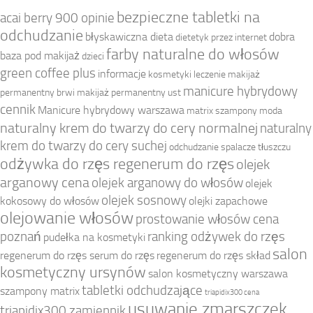
bezpieczne tabletki na
acai berry 900 opinie
odchudzanie
błyskawiczna dieta
dobra
dietetyk przez internet
farby naturalne do włosów
baza pod makijaż
dzieci
green coffee plus
informacje
kosmetyki
leczenie
makijaż
manicure hybrydowy
permanentny brwi
makijaż permanentny ust
cennik
Manicure hybrydowy warszawa
matrix szampony
moda
naturalny krem do twarzy do cery normalnej
naturalny
krem do twarzy do cery suchej
odchudzanie spalacze tłuszczu
odżywka do rzęs regenerum do rzęs
olejek
arganowy cena
olejek arganowy do włosów
olejek
olejek sosnowy
kokosowy do włosów
olejki zapachowe
olejowanie włosów
prostowanie włosów cena
poznań
ranking odżywek do rzęs
pudełka na kosmetyki
salon
regenerum do rzęs serum do rzęs
regenerum do rzęs skład
kosmetyczny ursynów
salon kosmetyczny warszawa
tabletki odchudzające
szampony matrix
triapidix300 cena
usuwanie zmarszczek
triapidix300 zamiennik