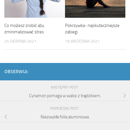
Co możesz zrobić aby
Pokrzywka- najskuteczniejsze
zminimalizować stres
zabiegi
25 SIERPNIA 2021
19 WRZEŚNIA 2021
OBSERWUJ:
NASTĘPNY POST
Cynamon pomaga w walce z trądzikiem.
POPRZEDNI POST
Niezwykła folia aluminiowa.