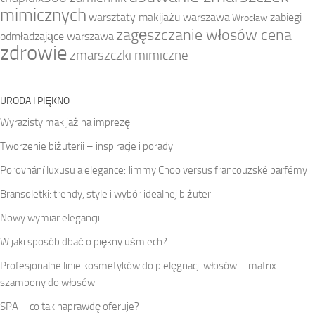
mimicznych
warsztaty makijażu warszawa
zabiegi
Wrocław
zagęszczanie włosów cena
odmładzające warszawa
zdrowie
zmarszczki mimiczne
URODA I PIĘKNO
Wyrazisty makijaż na imprezę
Tworzenie biżuterii – inspiracje i porady
Porovnání luxusu a elegance: Jimmy Choo versus francouzské parfémy
Bransoletki: trendy, style i wybór idealnej biżuterii
Nowy wymiar elegancji
W jaki sposób dbać o piękny uśmiech?
Profesjonalne linie kosmetyków do pielęgnacji włosów – matrix
szampony do włosów
SPA – co tak naprawdę oferuje?