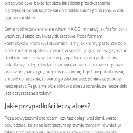
przeciwbólowe, bakteriobójcze jak i działa przeciwzapalnie.
Najczęściej jednak kojarzy się on z nakładaniem go na rany, w celu
gojenia się skóry.
Sama roślina zawiera wiele witamin A,C,E , minerały jak fosfor, cynk,
wapń czy żelazo czy kwasy tłuszczowe. Poza formami
kosmetyków, które wyżej wymieniliśmy jak kremy, pasty, czy żele,
aloes możemy spotkać również w sokach i jego przeciwgrzybiczne
działanie będzie zbawienne w przypadku naszych problemów
żołądkowych. Jego działanie sprawia, że wzmacnia nasz organizm
oraz w przypadku gdy cierpimy na anemię, bądź nie potrafimy się
zmusić do jedzenia, to warto go zastosować, ponieważ pobudzi
nasz apetyt. Regularne picie soków z aloesu sprawia, że nasze ciało
jest oczyszczane z toksyn.
Jakie przypadłości leczy aloes?
Poza powyższymi chorobami, czy też dolegliwościami, warto
powiedzieć, że aloes jest naszym sprzymierzeńcem również w
takich problemach jak: niestrawność czy wrzody, nadkwasota,