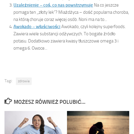
Uzależnienie – coś, co nas powstrzymuje
Na co jeszcze
pomaga ten ,,złoty lek”? Miażdżyca – dość popularna choroba,
na którą choruje coraz więcej osób. Noni ma na to...
Awokado – właściwości
Awokado, czyli kolejny superfoods.
Zawiera wiele substancji odżywczych. To bogate źródło
potasu. Dodatkowo zawiera kwasy tłuszczowe omega 3 i
omega 6. Owoce...
Tagi:
zdrowie
MOŻESZ RÓWNIEŻ POLUBIĆ…