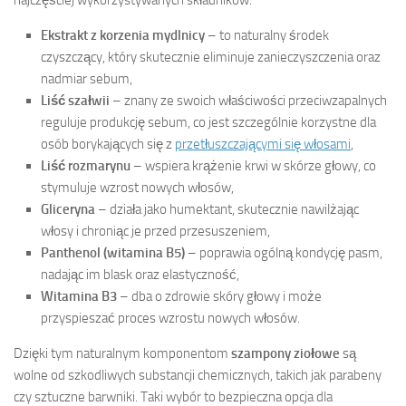
Ekstrakt z korzenia mydlnicy
– to naturalny środek
czyszczący, który skutecznie eliminuje zanieczyszczenia oraz
nadmiar sebum,
Liść szałwii
– znany ze swoich właściwości przeciwzapalnych
reguluje produkcję sebum, co jest szczególnie korzystne dla
osób borykających się z
przetłuszczającymi się włosami
,
Liść rozmarynu
– wspiera krążenie krwi w skórze głowy, co
stymuluje wzrost nowych włosów,
Gliceryna
– działa jako humektant, skutecznie nawilżając
włosy i chroniąc je przed przesuszeniem,
Panthenol (witamina B5)
– poprawia ogólną kondycję pasm,
nadając im blask oraz elastyczność,
Witamina B3
– dba o zdrowie skóry głowy i może
przyspieszać proces wzrostu nowych włosów.
Dzięki tym naturalnym komponentom
szampony ziołowe
są
wolne od szkodliwych substancji chemicznych, takich jak parabeny
czy sztuczne barwniki. Taki wybór to bezpieczna opcja dla