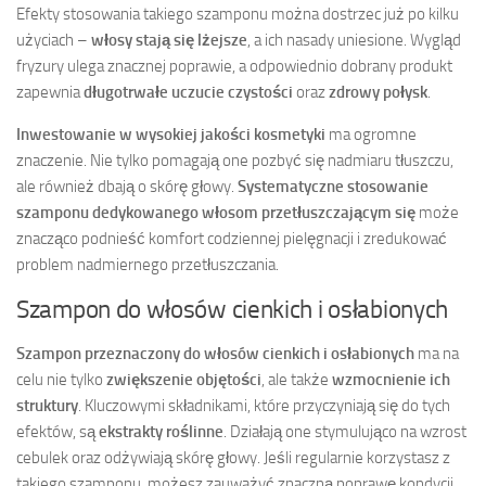
Efekty stosowania takiego szamponu można dostrzec już po kilku
użyciach –
włosy stają się lżejsze
, a ich nasady uniesione. Wygląd
fryzury ulega znacznej poprawie, a odpowiednio dobrany produkt
zapewnia
długotrwałe uczucie czystości
oraz
zdrowy połysk
.
Inwestowanie w wysokiej jakości kosmetyki
ma ogromne
znaczenie. Nie tylko pomagają one pozbyć się nadmiaru tłuszczu,
ale również dbają o skórę głowy.
Systematyczne stosowanie
szamponu dedykowanego włosom przetłuszczającym się
może
znacząco podnieść komfort codziennej pielęgnacji i zredukować
problem nadmiernego przetłuszczania.
Szampon do włosów cienkich i osłabionych
Szampon przeznaczony do włosów cienkich i osłabionych
ma na
celu nie tylko
zwiększenie objętości
, ale także
wzmocnienie ich
struktury
. Kluczowymi składnikami, które przyczyniają się do tych
efektów, są
ekstrakty roślinne
. Działają one stymulująco na wzrost
cebulek oraz odżywiają skórę głowy. Jeśli regularnie korzystasz z
takiego szamponu, możesz zauważyć znaczną poprawę kondycji