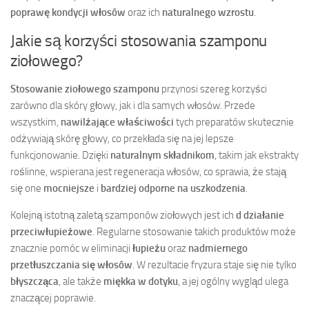
poprawę kondycji włosów
oraz ich
naturalnego wzrostu
.
Jakie są korzyści stosowania szamponu
ziołowego?
Stosowanie ziołowego szamponu
przynosi szereg korzyści
zarówno dla skóry głowy, jak i dla samych włosów. Przede
wszystkim,
nawilżające właściwości
tych preparatów skutecznie
odżywiają skórę głowy, co przekłada się na jej lepsze
funkcjonowanie. Dzięki
naturalnym składnikom
, takim jak ekstrakty
roślinne, wspierana jest regeneracja włosów, co sprawia, że stają
się one
mocniejsze
i
bardziej odporne na uszkodzenia
.
Kolejną istotną zaletą szamponów ziołowych jest ich
d działanie
przeciwłupieżowe
. Regularne stosowanie takich produktów może
znacznie pomóc w eliminacji
łupieżu
oraz
nadmiernego
przetłuszczania się włosów
. W rezultacie fryzura staje się nie tylko
błyszcząca
, ale także
miękka w dotyku
, a jej ogólny wygląd ulega
znaczącej poprawie.