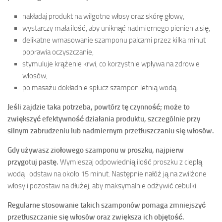
nakładaj produkt na wilgotne włosy oraz skórę głowy,
wystarczy mała ilość, aby uniknąć nadmiernego pienienia się,
delikatne wmasowanie szamponu palcami przez kilka minut
poprawia oczyszczanie,
stymuluje krążenie krwi, co korzystnie wpływa na zdrowie
włosów,
po masażu dokładnie spłucz szampon letnią wodą.
Jeśli zajdzie taka potrzeba, powtórz tę czynność; może to
zwiększyć efektywność działania produktu, szczególnie przy
silnym zabrudzeniu lub nadmiernym przetłuszczaniu się włosów.
Gdy używasz ziołowego szamponu w proszku, najpierw
przygotuj pastę.
Wymieszaj odpowiednią ilość proszku z ciepłą
wodą i odstaw na około 15 minut. Następnie nałóż ją na zwilżone
włosy i pozostaw na dłużej, aby maksymalnie odżywić cebulki.
Regularne stosowanie takich szamponów pomaga zmniejszyć
przetłuszczanie się włosów oraz zwiększa ich objętość.