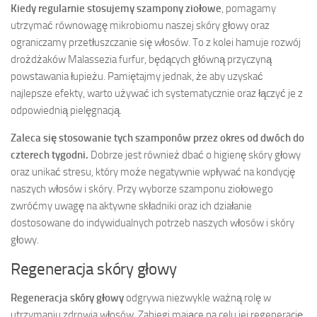
Kiedy regularnie stosujemy szampony ziołowe
, pomagamy
utrzymać równowagę mikrobiomu naszej skóry głowy oraz
ograniczamy przetłuszczanie się włosów. To z kolei hamuje rozwój
drożdżaków Malassezia furfur, będących główną przyczyną
powstawania łupieżu. Pamiętajmy jednak, że aby uzyskać
najlepsze efekty, warto używać ich systematycznie oraz łączyć je z
odpowiednią pielęgnacją.
Zaleca się stosowanie tych szamponów przez okres od dwóch do
czterech tygodni.
Dobrze jest również dbać o higienę skóry głowy
oraz unikać stresu, który może negatywnie wpływać na kondycję
naszych włosów i skóry. Przy wyborze szamponu ziołowego
zwróćmy uwagę na aktywne składniki oraz ich działanie
dostosowane do indywidualnych potrzeb naszych włosów i skóry
głowy.
Regeneracja skóry głowy
Regeneracja skóry głowy
odgrywa niezwykle ważną rolę w
utrzymaniu zdrowia włosów. Zabiegi mające na celu jej regenerację