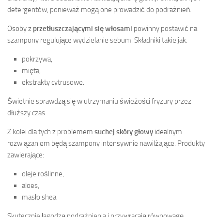
detergentów, ponieważ mogą one prowadzić do podrażnień.
Osoby z
przetłuszczającymi się włosami
powinny postawić na
szampony regulujące wydzielanie sebum. Składniki takie jak:
pokrzywa,
mięta,
ekstrakty cytrusowe.
Świetnie sprawdzą się w utrzymaniu świeżości fryzury przez
dłuższy czas.
Z kolei dla tych z problemem
suchej skóry głowy
idealnym
rozwiązaniem będą szampony intensywnie nawilżające. Produkty
zawierające:
oleje roślinne,
aloes,
masło shea.
Skutecznie łagodzą podrażnienia i przywracają równowagę.