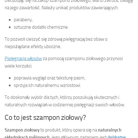
Decydując się na zakup szamponu ziołowego, warto zwrócić uwagę
na jego zawartość. Należy unikać produktów zawierających:
parabeny,
sztuczne dodatki chemiczne.
To pozwoli cieszyć się zdrową pielęgnacją bez obaw o
niepożądane efekty uboczne.
Pielęgnacja włosów
za pomocą szamponu ziołowego przynosi
wiele korzyści:
poprawia wygląd oraz teksturę pasm,
sprzyja ich naturalnemu wzrostowi.
To doskonały wybór dla tych, którzy poszukują skutecznych i
naturalnych rozwiązań w codziennej pielęgnacji swoich włosów.
Co to jest szampon ziołowy?
Szampon ziołowy
to produkt, który opiera się na
naturalnych
składnikach roślinnych
. Jego głównym zadaniem jest
delikatne