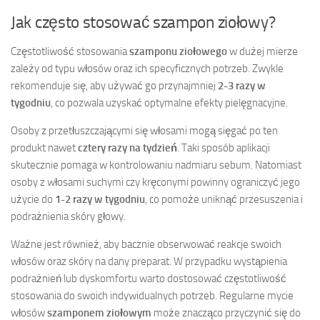
Jak często stosować szampon ziołowy?
Częstotliwość stosowania
szamponu ziołowego
w dużej mierze
zależy od typu włosów oraz ich specyficznych potrzeb. Zwykle
rekomenduje się, aby używać go przynajmniej
2-3 razy w
tygodniu
, co pozwala uzyskać optymalne efekty pielęgnacyjne.
Osoby z przetłuszczającymi się włosami mogą sięgać po ten
produkt nawet
cztery razy na tydzień
. Taki sposób aplikacji
skutecznie pomaga w kontrolowaniu nadmiaru sebum. Natomiast
osoby z włosami suchymi czy kręconymi powinny ograniczyć jego
użycie do
1-2 razy w tygodniu
, co pomoże uniknąć przesuszenia i
podrażnienia skóry głowy.
Ważne jest również, aby bacznie obserwować reakcje swoich
włosów oraz skóry na dany preparat. W przypadku wystąpienia
podrażnień lub dyskomfortu warto dostosować częstotliwość
stosowania do swoich indywidualnych potrzeb. Regularne mycie
włosów
szamponem ziołowym
może znacząco przyczynić się do