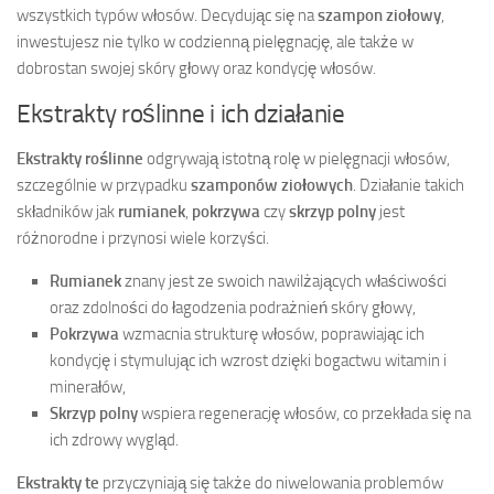
wszystkich typów włosów. Decydując się na
szampon ziołowy
,
inwestujesz nie tylko w codzienną pielęgnację, ale także w
dobrostan swojej skóry głowy oraz kondycję włosów.
Ekstrakty roślinne i ich działanie
Ekstrakty roślinne
odgrywają istotną rolę w pielęgnacji włosów,
szczególnie w przypadku
szamponów ziołowych
. Działanie takich
składników jak
rumianek
,
pokrzywa
czy
skrzyp polny
jest
różnorodne i przynosi wiele korzyści.
Rumianek
znany jest ze swoich nawilżających właściwości
oraz zdolności do łagodzenia podrażnień skóry głowy,
Pokrzywa
wzmacnia strukturę włosów, poprawiając ich
kondycję i stymulując ich wzrost dzięki bogactwu witamin i
minerałów,
Skrzyp polny
wspiera regenerację włosów, co przekłada się na
ich zdrowy wygląd.
Ekstrakty te
przyczyniają się także do niwelowania problemów