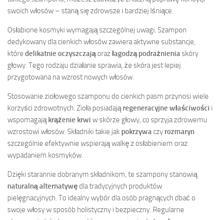
swoich włosów – staną się zdrowsze i bardziej lśniące.
Osłabione kosmyki wymagają szczególnej uwagi. Szampon
dedykowany dla cienkich włosów zawiera aktywne substancje,
które
delikatnie oczyszczają
oraz
łagodzą podrażnienia
skóry
głowy. Tego rodzaju działanie sprawia, że skóra jest lepiej
przygotowana na wzrost nowych włosów.
Stosowanie ziołowego szamponu do cienkich pasm przynosi wiele
korzyści zdrowotnych. Zioła posiadają
regeneracyjne właściwości
i
wspomagają
krążenie krwi
w skórze głowy, co sprzyja zdrowemu
wzrostowi włosów. Składniki takie jak
pokrzywa
czy
rozmaryn
szczególnie efektywnie wspierają walkę z osłabieniem oraz
wypadaniem kosmyków.
Dzięki starannie dobranym składnikom, te szampony stanowią
naturalną alternatywę
dla tradycyjnych produktów
pielęgnacyjnych. To idealny wybór dla osób pragnących dbać o
swoje włosy w sposób holistyczny i bezpieczny. Regularne