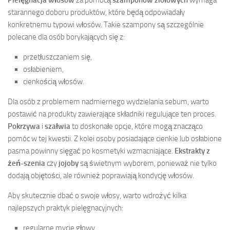
starannego doboru produktów, które będą odpowiadały
konkretnemu typowi włosów. Takie szampony są szczególnie
polecane dla osób borykających się z:
przetłuszczaniem się,
osłabieniem,
cienkością włosów.
Dla osób z problemem nadmiernego wydzielania sebum, warto
postawić na produkty zawierające składniki regulujące ten proces.
Pokrzywa
i
szałwia
to doskonałe opcje, które mogą znacząco
pomóc w tej kwestii. Z kolei osoby posiadające cienkie lub osłabione
pasma powinny sięgać po kosmetyki wzmacniające.
Ekstrakty z
żeń-szenia
czy
jojoby
są świetnym wyborem, ponieważ nie tylko
dodają objętości, ale również poprawiają kondycję włosów.
Aby skutecznie dbać o swoje włosy, warto wdrożyć kilka
najlepszych praktyk pielęgnacyjnych:
regularne mycie głowy,