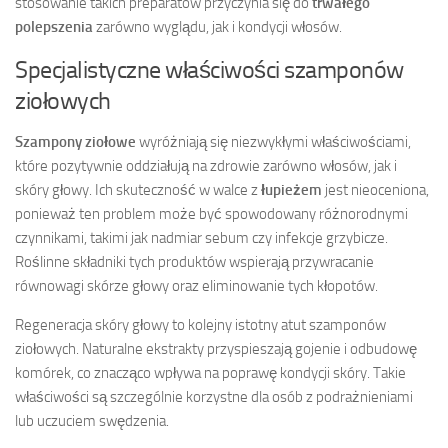
stosowanie takich preparatów przyczynia się do
trwałego
polepszenia
zarówno wyglądu, jak i kondycji włosów.
Specjalistyczne właściwości szamponów
ziołowych
Szampony ziołowe
wyróżniają się niezwykłymi właściwościami,
które pozytywnie oddziałują na zdrowie zarówno włosów, jak i
skóry głowy. Ich skuteczność w walce z
łupieżem
jest nieoceniona,
ponieważ ten problem może być spowodowany różnorodnymi
czynnikami, takimi jak nadmiar sebum czy infekcje grzybicze.
Roślinne składniki tych produktów wspierają przywracanie
równowagi skórze głowy oraz eliminowanie tych kłopotów.
Regeneracja skóry głowy to kolejny istotny atut szamponów
ziołowych. Naturalne ekstrakty przyspieszają gojenie i odbudowę
komórek, co znacząco wpływa na poprawę kondycji skóry. Takie
właściwości są szczególnie korzystne dla osób z podrażnieniami
lub uczuciem swędzenia.