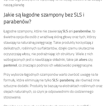
naszą planetę.
Jakie są łagodne szampony bez SLS i
parabenów?
Łagodne szampony, które nie zawierają
SLS
ani
parabenów
, to
świetna opcja dla osób z wrażliwą skórą głowy oraz tych, którzy
stawiają na naturalną pielęgnację. Takie produkty korzystają z
delikatnych, roślinnych surfaktantów, dzięki czemu skutecznie
oczyszczają włosy, nie podrażniając ich struktury. Wiele z nich
wzbogaconych jest o nawilżające składniki, takie jak
aloes
czy
pantenol
, co znacząco podnosi ich właściwości pielęgnacyjne.
Przy wyborze łagodnych szamponów warto zwrócić uwagę na te
formuły, które eliminują nie tylko
SLS
i
parabeny
, ale również inne
sztuczne dodatki. Produkty te bazują na ekstraktach roślinnych oraz
olejach naturalnych, co czyni je odpowiednimi do codziennego
stosowania.