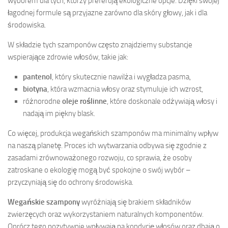
wyborem dla tych, którzy preferują ekologiczne opcje. Dzięki swojej
łagodnej formule są przyjazne zarówno dla skóry głowy, jak i dla
środowiska.
W składzie tych szamponów często znajdziemy substancje
wspierające zdrowie włosów, takie jak:
pantenol
, który skutecznie nawilża i wygładza pasma,
biotyna
, która wzmacnia włosy oraz stymuluje ich wzrost,
różnorodne
oleje roślinne
, które doskonale odżywiają włosy i
nadają im piękny blask.
Co więcej, produkcja wegańskich szamponów ma minimalny wpływ
na naszą planetę. Proces ich wytwarzania odbywa się zgodnie z
zasadami zrównoważonego rozwoju, co sprawia, że osoby
zatroskane o ekologię mogą być spokojne o swój wybór –
przyczyniają się do ochrony środowiska.
Wegańskie szampony
wyróżniają się brakiem składników
zwierzęcych oraz wykorzystaniem naturalnych komponentów.
Oprócz tego pozytywnie wpływają na kondycję włosów oraz dbają o