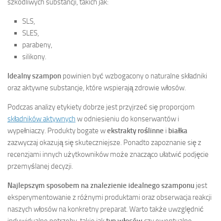
szkodliwych substancji, takich jak:
SLS,
SLES,
parabeny,
silikony.
Idealny szampon
powinien być wzbogacony o naturalne składniki
oraz aktywne substancje, które wspierają zdrowie włosów.
Podczas analizy etykiety dobrze jest przyjrzeć się proporcjom
składników aktywnych
w odniesieniu do konserwantów i
wypełniaczy. Produkty bogate w
ekstrakty roślinne
i
białka
zazwyczaj okazują się skuteczniejsze. Ponadto zapoznanie się z
recenzjami innych użytkowników może znacząco ułatwić podjęcie
przemyślanej decyzji.
Najlepszym sposobem na znalezienie idealnego szamponu
jest
eksperymentowanie z różnymi produktami oraz obserwacja reakcji
naszych włosów na konkretny preparat. Warto także uwzględnić
indywidualne potrzeby, takie jak
typ włosów
czy ewentualne