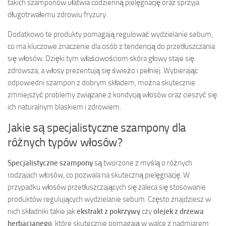
takich szamponów ułatwia codzienną pielęgnację oraz sprzyja
długotrwałemu zdrowiu fryzury.
Dodatkowo te produkty pomagają regulować wydzielanie sebum,
co ma kluczowe znaczenie dla osób z tendencją do przetłuszczania
się włosów. Dzięki tym właściwościom skóra głowy staje się
zdrowsza, a włosy prezentują się świeżo i pełniej. Wybierając
odpowiedni szampon z dobrym składem, można skutecznie
zmniejszyć problemy związane z kondycją włosów oraz cieszyć się
ich naturalnym blaskiem i zdrowiem.
Jakie są specjalistyczne szampony dla
różnych typów włosów?
Specjalistyczne szampony
są tworzone z myślą o różnych
rodzajach włosów, co pozwala na skuteczną pielęgnację. W
przypadku włosów przetłuszczających się zaleca się stosowanie
produktów regulujących wydzielanie sebum. Często znajdziesz w
nich składniki takie jak
ekstrakt z pokrzywy
czy
olejek z drzewa
herbacianego
, które skutecznie pomagają w walce z nadmiarem