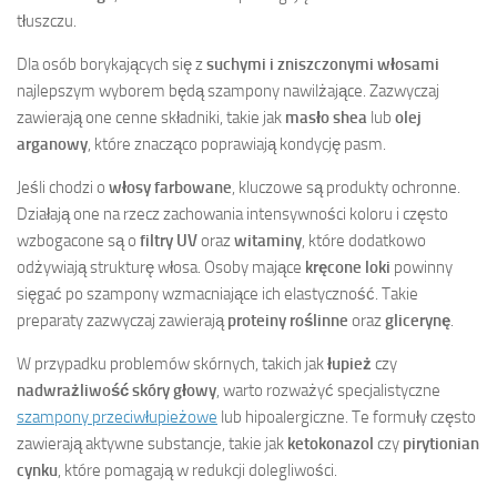
tłuszczu.
Dla osób borykających się z
suchymi i zniszczonymi włosami
najlepszym wyborem będą szampony nawilżające. Zazwyczaj
zawierają one cenne składniki, takie jak
masło shea
lub
olej
arganowy
, które znacząco poprawiają kondycję pasm.
Jeśli chodzi o
włosy farbowane
, kluczowe są produkty ochronne.
Działają one na rzecz zachowania intensywności koloru i często
wzbogacone są o
filtry UV
oraz
witaminy
, które dodatkowo
odżywiają strukturę włosa. Osoby mające
kręcone loki
powinny
sięgać po szampony wzmacniające ich elastyczność. Takie
preparaty zazwyczaj zawierają
proteiny roślinne
oraz
glicerynę
.
W przypadku problemów skórnych, takich jak
łupież
czy
nadwrażliwość skóry głowy
, warto rozważyć specjalistyczne
szampony przeciwłupieżowe
lub hipoalergiczne. Te formuły często
zawierają aktywne substancje, takie jak
ketokonazol
czy
pirytionian
cynku
, które pomagają w redukcji dolegliwości.