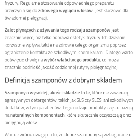
fryzury. Regularne stosowanie odpowiedniego preparatu
przyczynia się do
zdrowego wyglądu włosów
i jest kluczowe dla
świadomej pielęgnacji.
Zalet płynących z używania tego rodzaju szamponów
jest
znacznie więcej niż tylko poprawa estetyki fryzury. Ich działanie
korzystnie wpływa także na zdrowie całego organizmu poprzez
ograniczenie kontaktu ze szkodliwymi chemikaliami. Dlatego warto
poświęcić chwilę na
wybór właściwego produktu
, co może
znacznie podnieść jakość codziennej rutyny pielęgnacyjnej.
Definicja szamponów z dobrym składem
Szampony o wysokiej jakości składzie
to te, które nie zawierają
agresywnych detergentów, takich jak SLS czy SLES, ani szkodliwych
dodatków, w tym parabenów. Tego rodzaju produkty często bazują
na
naturalnych komponentach
, które skutecznie oczyszczają oraz
pielęgnują włosy.
Warto zwrócić uwagę na to, że dobre szampony są wzbogacone o