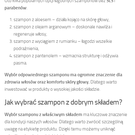
Oto kilka popularnych opcji łagodnych szamponów bez
SLS
i
parabenów
:
szampon z aloesem – działa kojąco na skórę głowy,
szampon z olejem arganowym – doskonale nawilża i
regeneruje włosy,
szampon z wyciągiem z rumianku – łagodzi wszelkie
podrażnienia,
szampon z pantenolem – wzmacnia strukturę i odżywia
pasma.
Wybór odpowiedniego szamponu ma ogromne znaczenie dla
zdrowia włosów oraz komfortu skóry głowy.
Dlatego warto
inwestować w produkty o wysokiej jakości składzie.
Jak wybrać szampon z dobrym składem?
Wybór szamponu z właściwym składem
ma kluczowe znaczenie
dla kondycji naszych włosów. Dlatego warto zwrócić szczególną
uwagę na etykietę produktu. Dzięki temu możemy uniknąć