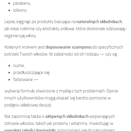
parabeny,
silikony.
Lepiej sięgnąć po produkty bazujące na
naturalnych składnikach
,
jak oleje roślinne czy ekstrakty ziołowe, które doskonale odżywiają i
regenerują włosy.
Kolejnym krokiem jest
dopasowanie szamponu
do specyficznych
potrzeb Twoich włosów. W zależności od ich rodzaju — czy są:
suche,
przetłuszczające się,
farbowane —
wybieraj formuły stworzone z myślą o tych problemach. Opinie
innych użytkowników mogą okazać się bardzo pomocne w
podjęciu właściwej decyzji.
Nie zapominaj także o
aktywnych składnikach
wspierających
zdrowie włosów, takich jak proteiny i witaminy. Inwestując w
wysokiej jakości kosmetyki
, przyczyniasz się do naturalnego