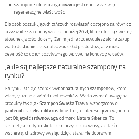
szampon z olejem arganowym
jest ceniony za swoje
regeneracyjne właściwości.
Dla osób poszukujących tańszych rozwiązań dostępne są również
przyzwoite szampony w cenie poniżej
20 zł
, które oferują świetny
stosunek jakości do ceny. Zanim jednak zdecydujesz się na zakup,
warto dokładnie przeanalizować skład produktów, aby mieć
pewność co do ich pozytywnego wpływu na kondycję włosów.
Jakie są najlepsze naturalne szampony na
rynku?
Na rynku istnieje szeroki wybór
naturalnych szamponów
, które
zdobyły uznanie wśród użytkowników. Warto zwrócić uwagę na
produkty takie jak
Szampon Świeża Trawa
, wzbogacony o
pantenol
oraz
ekstrakty roślinne
. Innym interesującym wyborem
jest
Objętość i równowaga
od marki
Natura Siberica
. Te
kosmetyki nie tylko skutecznie oczyszczają włosy, ale także
wspierają ich zdrowy wygląd dzięki starannie dobranym