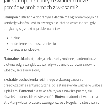
Jak szampon z dobrym składem może
pomóc w problemach z włosami?
Szampon
o starannie dobranym składzie ma ogromny wpływ na
kondycję włosów. Jest to szczególnie istotne w sytuacjach, gdy
borykamy się z takimi problemami jak:
łupież,
nadmierne przetłuszczanie się,
wypadanie włosów.
Naturalne składniki
, takie jak ekstrakty roślinne, pantenol oraz
biotyna, odgrywają kluczową rolę w dbaniu o zdrowie zarówno
włosów, jak i skóry głowy.
Ekstrakty pochodzenia roślinnego
wykazują działanie
przeciwzapalne i antyseptyczne, co jest niezwykle ważne w walce z
łupieżem.
Pantenol
nie tylko efektywnie nawilża pasma, ale
również podnosi ich elastyczność.
Biotyna
natomiast wzmacnia
strukturę włosa i przyspiesza jego wzrost. Regularne stosowanie