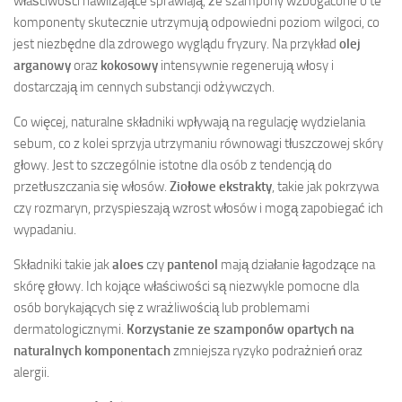
właściwości nawilżające sprawiają, że szampony wzbogacone o te
komponenty skutecznie utrzymują odpowiedni poziom wilgoci, co
jest niezbędne dla zdrowego wyglądu fryzury. Na przykład
olej
arganowy
oraz
kokosowy
intensywnie regenerują włosy i
dostarczają im cennych substancji odżywczych.
Co więcej, naturalne składniki wpływają na regulację wydzielania
sebum, co z kolei sprzyja utrzymaniu równowagi tłuszczowej skóry
głowy. Jest to szczególnie istotne dla osób z tendencją do
przetłuszczania się włosów.
Ziołowe ekstrakty
, takie jak pokrzywa
czy rozmaryn, przyspieszają wzrost włosów i mogą zapobiegać ich
wypadaniu.
Składniki takie jak
aloes
czy
pantenol
mają działanie łagodzące na
skórę głowy. Ich kojące właściwości są niezwykle pomocne dla
osób borykających się z wrażliwością lub problemami
dermatologicznymi.
Korzystanie ze szamponów opartych na
naturalnych komponentach
zmniejsza ryzyko podrażnień oraz
alergii.