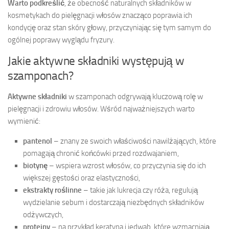
Warto podkreślić
, że obecność naturalnych składników w
kosmetykach do pielęgnacji włosów znacząco poprawia ich
kondycję oraz stan skóry głowy, przyczyniając się tym samym do
ogólnej poprawy wyglądu fryzury.
Jakie aktywne składniki występują w
szamponach?
Aktywne składniki
w szamponach odgrywają kluczową rolę w
pielęgnacji i zdrowiu włosów. Wśród najważniejszych warto
wymienić:
pantenol
– znany ze swoich właściwości nawilżających, które
pomagają chronić końcówki przed rozdwajaniem,
biotynę
– wspiera wzrost włosów, co przyczynia się do ich
większej gęstości oraz elastyczności,
ekstrakty roślinne
– takie jak lukrecja czy róża, regulują
wydzielanie sebum i dostarczają niezbędnych składników
odżywczych,
proteiny
– na przykład keratyna i jedwab, które wzmacniają