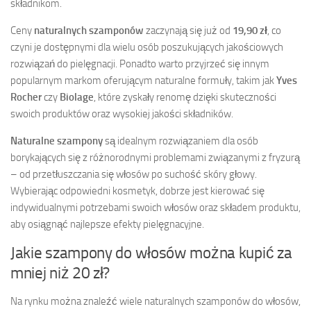
składnikom.
Ceny
naturalnych szamponów
zaczynają się już od
19,90 zł
, co
czyni je dostępnymi dla wielu osób poszukujących jakościowych
rozwiązań do pielęgnacji. Ponadto warto przyjrzeć się innym
popularnym markom oferującym naturalne formuły, takim jak
Yves
Rocher
czy
Biolage
, które zyskały renomę dzięki skuteczności
swoich produktów oraz wysokiej jakości składników.
Naturalne szampony
są idealnym rozwiązaniem dla osób
borykających się z różnorodnymi problemami związanymi z fryzurą
– od przetłuszczania się włosów po suchość skóry głowy.
Wybierając odpowiedni kosmetyk, dobrze jest kierować się
indywidualnymi potrzebami swoich włosów oraz składem produktu,
aby osiągnąć najlepsze efekty pielęgnacyjne.
Jakie szampony do włosów można kupić za
mniej niż 20 zł?
Na rynku można znaleźć wiele naturalnych szamponów do włosów,