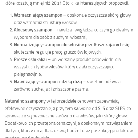
które kosztują mniej niż
20 zł
. Oto kilka interesujących propozycji:
Wzmacniający szampon
– doskonale oczyszcza skórę głowy
oraz wzmacnia strukturę włosów,
Aloesowy szampon
– nawilża i wygładza, co czyni go idealnym
wyborem dla osób z suchymi włosami,
Normalizujący szampon do włosów przetłuszczających się
–
skutecznie reguluje pracę gruczołów łojowych,
Proszek shikakai
– uniwersalny produkt odpowiedni dla
wszystkich typów włosów, który działa oczyszczająco i
pielęgnacyjnie,
Nawilżający szampon z dziką różą
– świetnie odżywia
zarówno suche, jak i zniszczone pasma.
Naturalne szampony
w tej przedziale cenowym zapewniają
efektywne oczyszczanie, a przy tym są wolne od
SLS
oraz
SLES
, co
sprawia, że są bezpieczne zarówno dla włosów, jak i skóry głowy.
Dodatkowo ich przystępna cena czyni je doskonałym rozwiązaniem
dla tych, którzy chcą dbać o swój budżet oraz poszukują produktów
przyjaznych środowisku.