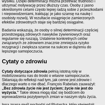
wysiłku. Dzięki determinacji można przetrwać trudności i
utrzymać motywację przez dłuższy czas. Osoby z jasno
określonymi celami często lepiej radzą sobie z przeszkodami
i niepowodzeniami, traktując je jako szansę na naukę i
osobisty rozwój. W rezultacie osiągnięcie zamierzonych
efektów zdrowotnych staje się bardziej osiągalne.
Badania wskazują, że osoby o silnej determinacji częściej
przestrzegają zdrowych nawyków żywieniowych oraz
regularnie się ruszają. Ustalenie konkretnych celów
związanych ze zdrowiem znacznie zmniejsza ryzyko
rezygnacji i zwiększa szanse na sukces w dążeniu do
lepszego samopoczucia.
Cytaty o zdrowiu
Cytaty dotyczące zdrowia
pełnią istotną rolę w
mobilizowaniu nas do troski o własne samopoczucie.
Skłaniają do refleksji nad tym, jak cenne jest zdrowie i
dlaczego warto o nie dbać. François Rabelais zauważył:
„Bez zdrowia życie nie jest życiem; życie nie jest do
wyżycia.”
Takie słowa mogą stać się bodźcem do
wprowadzenia pozytywnych zmian w naszym stylu życia.
Inna znana myśl pochodzi od Plutarcha, który stwierdził: