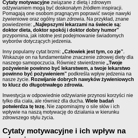
Cytaty motywacyjne
związane z dietą i zdrowym
odżywianiem mogą być doskonałym źródłem inspiracji.
Pomagają one osobom pragnącym poprawić swoje nawyki
żywieniowe oraz ogólny stan zdrowia. Na przykład, znane
powiedzenie:
„Najlepszymi lekarzami na świecie są:
doktor dieta, doktor spokój i doktor dobry humor”
przypomina, jak istotne jest podejmowanie świadomych
wyborów dotyczących jedzenia.
Inny popularny cytat brzmi:
„Człowiek jest tym, co zje”
.
Wskazuje on na fundamentalne znaczenie zdrowej diety dla
naszego samopoczucia. Również stwierdzenie
„Twoje
pożywienie powinno być lekarstwem, a twoje lekarstwo
powinno być pożywieniem”
podkreśla wpływ jedzenia na
nasze życie.
Rozwijanie dobrych nawyków żywieniowych
to klucz do długotrwałego zdrowia.
Inwestycja w odpowiednie odżywianie przynosi korzyści nie
tylko dla ciała, ale również dla ducha.
Wiele badań
potwierdza tę tezę.
Nie zapominajmy o sile słów i ich
wpływie na naszą motywację do działania w kierunku
zdrowszego stylu życia.
Cytaty motywacyjne i ich wpływ na