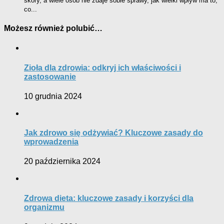
skóry, a wiele osób nie zdaje sobie sprawy, jak wielki wpływ ma to,
co...
Możesz również polubić…
Zioła dla zdrowia: odkryj ich właściwości i
zastosowanie
10 grudnia 2024
Jak zdrowo się odżywiać? Kluczowe zasady do
wprowadzenia
20 października 2024
Zdrowa dieta: kluczowe zasady i korzyści dla
organizmu