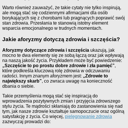
Warto również zauważyć, że takie cytaty nie tylko inspirują,
ale mogą stać się codziennymi afirmacjami dla osób
borykających się z chorobami lub pragnących poprawić swój
stan zdrowia. Przesłania te stanowią istotny element
wsparcia emocjonalnego w trudnych momentach.
Jakie aforyzmy dotyczą zdrowia i szczęścia?
Aforyzmy dotyczące zdrowia i szczęścia
ukazują, jak
mocno te dwa elementy się ze sobą łączą oraz jak wpływają
na naszą jakość życia. Przykładem może być powiedzenie:
„Szczęście to po prostu dobre zdrowie i zła pamięć”
,
które podkreśla kluczową rolę zdrowia w odczuwaniu
radości. Innym znanym aforyzmem jest:
„Zdrowie to
największy skarb”
, co zwraca uwagę na konieczność
dbania o siebie.
Takie przemyślenia mogą stać się inspiracją do
wprowadzenia pozytywnych zmian i przyjęcia zdrowszego
stylu życia. Te mądrości skłaniają do zastanowienia się nad
tym, jak nasze zdrowie kształtuje samopoczucie oraz ogólną
satysfakcję z życia. Co więcej,
pielęgnowanie zdrowia
zazwyczaj prowadzi do: