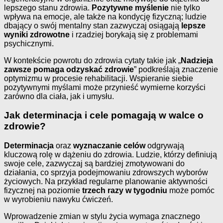
lepszego stanu zdrowia.
Pozytywne myślenie
nie tylko
wpływa na emocje, ale także na kondycję fizyczną; ludzie
dbający o swój mentalny stan zazwyczaj osiągają
lepsze
wyniki zdrowotne
i rzadziej borykają się z problemami
psychicznymi.
W kontekście powrotu do zdrowia cytaty takie jak „
Nadzieja
zawsze pomaga odzyskać zdrowie
” podkreślają znaczenie
optymizmu w procesie rehabilitacji. Wspieranie siebie
pozytywnymi myślami może przynieść wymierne korzyści
zarówno dla ciała, jak i umysłu.
Jak determinacja i cele pomagają w walce o
zdrowie?
Determinacja
oraz
wyznaczanie celów
odgrywają
kluczową rolę w dążeniu do zdrowia. Ludzie, którzy definiują
swoje cele, zazwyczaj są bardziej zmotywowani do
działania, co sprzyja podejmowaniu zdrowszych wyborów
życiowych. Na przykład regularne planowanie aktywności
fizycznej na poziomie
trzech razy w tygodniu
może pomóc
w wyrobieniu nawyku ćwiczeń.
Wprowadzenie zmian w stylu życia wymaga znacznego