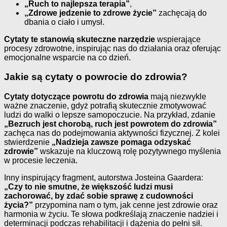
„Ruch to najlepsza terapia”
,
„Zdrowe jedzenie to zdrowe życie”
zachęcają do
dbania o ciało i umysł.
Cytaty te stanowią skuteczne narzędzie
wspierające
procesy zdrowotne, inspirując nas do działania oraz oferując
emocjonalne wsparcie na co dzień.
Jakie są cytaty o powrocie do zdrowia?
Cytaty dotyczące powrotu do zdrowia
mają niezwykle
ważne znaczenie, gdyż potrafią skutecznie zmotywować
ludzi do walki o lepsze samopoczucie. Na przykład, zdanie
„Bezruch jest chorobą, ruch jest powrotem do zdrowia”
zachęca nas do podejmowania aktywności fizycznej. Z kolei
stwierdzenie
„Nadzieja zawsze pomaga odzyskać
zdrowie”
wskazuje na kluczową rolę pozytywnego myślenia
w procesie leczenia.
Inny inspirujący fragment, autorstwa Josteina Gaardera:
„Czy to nie smutne, że większość ludzi musi
zachorować, by zdać sobie sprawę z cudowności
życia?”
przypomina nam o tym, jak cenne jest zdrowie oraz
harmonia w życiu. Te słowa podkreślają znaczenie nadziei i
determinacji podczas rehabilitacji i dążenia do pełni sił.