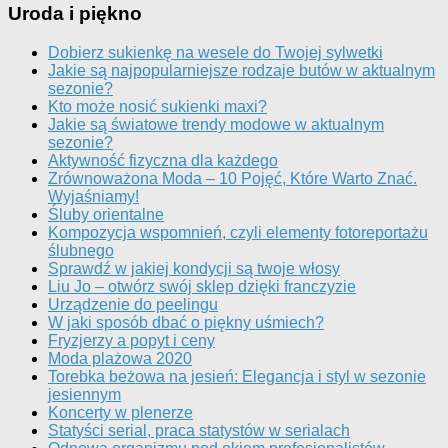
Uroda i piękno
Dobierz sukienkę na wesele do Twojej sylwetki
Jakie są najpopularniejsze rodzaje butów w aktualnym
sezonie?
Kto może nosić sukienki maxi?
Jakie są światowe trendy modowe w aktualnym
sezonie?
Aktywność fizyczna dla każdego
Zrównoważona Moda – 10 Pojęć, Które Warto Znać.
Wyjaśniamy!
Śluby orientalne
Kompozycja wspomnień, czyli elementy fotoreportażu
ślubnego
Sprawdź w jakiej kondycji są twoje włosy
Liu Jo – otwórz swój sklep dzięki franczyzie
Urządzenie do peelingu
W jaki sposób dbać o piękny uśmiech?
Fryzjerzy a popyt i ceny
Moda plażowa 2020
Torebka beżowa na jesień: Elegancja i styl w sezonie
jesiennym
Koncerty w plenerze
Statyści serial, praca statystów w serialach