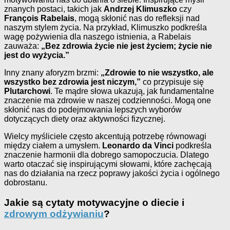
znanych postaci, takich jak
Andrzej Klimuszko
czy
François Rabelais
, mogą skłonić nas do refleksji nad
naszym stylem życia. Na przykład, Klimuszko podkreśla
wagę pożywienia dla naszego istnienia, a Rabelais
zauważa:
„Bez zdrowia życie nie jest życiem; życie nie
jest do wyżycia.”
Inny znany aforyzm brzmi:
„Zdrowie to nie wszystko, ale
wszystko bez zdrowia jest niczym,”
co przypisuje się
Plutarchowi
. Te mądre słowa ukazują, jak fundamentalne
znaczenie ma zdrowie w naszej codzienności. Mogą one
skłonić nas do podejmowania lepszych wyborów
dotyczących diety oraz aktywności fizycznej.
Wielcy myśliciele często akcentują potrzebę równowagi
między ciałem a umysłem.
Leonardo da Vinci
podkreśla
znaczenie harmonii dla dobrego samopoczucia. Dlatego
warto otaczać się inspirującymi słowami, które zachęcają
nas do działania na rzecz poprawy jakości życia i ogólnego
dobrostanu.
Jakie są cytaty motywacyjne o diecie i
zdrowym odżywianiu
?