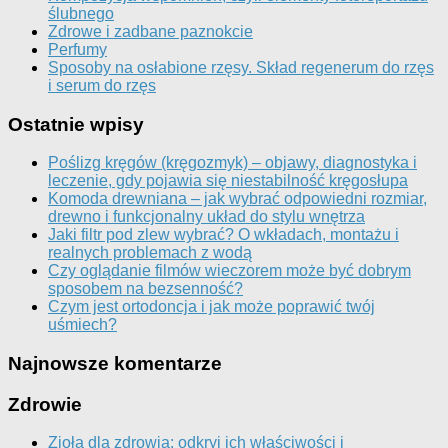
ślubnego
Zdrowe i zadbane paznokcie
Perfumy
Sposoby na osłabione rzęsy. Skład regenerum do rzęs
i serum do rzęs
Ostatnie wpisy
Poślizg kręgów (kręgozmyk) – objawy, diagnostyka i
leczenie, gdy pojawia się niestabilność kręgosłupa
Komoda drewniana – jak wybrać odpowiedni rozmiar,
drewno i funkcjonalny układ do stylu wnętrza
Jaki filtr pod zlew wybrać? O wkładach, montażu i
realnych problemach z wodą
Czy oglądanie filmów wieczorem może być dobrym
sposobem na bezsenność?
Czym jest ortodoncja i jak może poprawić twój
uśmiech?
Najnowsze komentarze
Zdrowie
Zioła dla zdrowia: odkryj ich właściwości i