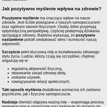
Jak pozytywne myślenie wpływa na zdrowie?
Pozytywne myślenie
ma znaczący wpływ na nasze
zdrowie. Jest ściśle powiązane z naszym samopoczuciem
oraz ogólnym stanem fizycznym. Osoby, które przyjmują
optymistyczną perspektywę, częściej podejmują działania
sprzyjające zdrowiu. Badania wykazują, że
pozytywne
nastawienie
potrafi zredukować stres i wzmocnić naszą
odporność.
Szczęście
pełni kluczową rolę w kształtowaniu zdrowego
stylu życia. Ludzie, którzy czują się szczęśliwi, chętniej
angażują się w:
regularną aktywność fizyczną,
stosowanie zasad zdrowej diety,
unikanie używek,
nawiązywanie relacji społecznych.
Taki sposób myślenia
dodatkowo wzmacnia ich zarówno
psychiczne, jak i fizyczne samopoczucie.
Nadzieja
również odgrywa ważną rolę – wspomaga procesy
regeneracyjne w organizmie oraz motywuje do dążenia do