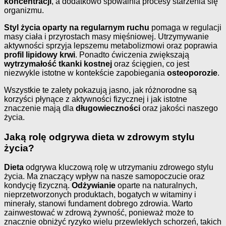
koncentracji
, a dodatkowo spowalnia procesy starzenia się
organizmu.
Styl życia oparty na regularnym ruchu
pomaga w regulacji
masy ciała i przyrostach masy mięśniowej. Utrzymywanie
aktywności sprzyja lepszemu metabolizmowi oraz poprawia
profil lipidowy krwi
. Ponadto ćwiczenia zwiększają
wytrzymałość tkanki kostnej
oraz ścięgien, co jest
niezwykle istotne w kontekście zapobiegania
osteoporozie
.
Wszystkie te zalety pokazują jasno, jak różnorodne są
korzyści płynące z aktywności fizycznej i jak istotne
znaczenie mają dla
długowieczności
oraz jakości naszego
życia.
Jaką rolę odgrywa dieta w zdrowym stylu
życia?
Dieta
odgrywa kluczową rolę w utrzymaniu zdrowego stylu
życia. Ma znaczący wpływ na nasze samopoczucie oraz
kondycję fizyczną.
Odżywianie
oparte na naturalnych,
nieprzetworzonych produktach, bogatych w witaminy i
minerały, stanowi fundament dobrego zdrowia. Warto
zainwestować w zdrową żywność, ponieważ może to
znacznie obniżyć ryzyko wielu przewlekłych schorzeń, takich