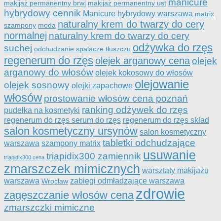
manicure
makijaż permanentny brwi
makijaż permanentny ust
hybrydowy cennik
Manicure hybrydowy warszawa
matrix
naturalny krem do twarzy do cery
szampony
moda
normalnej
naturalny krem do twarzy do cery
odżywka do rzęs
suchej
odchudzanie spalacze tłuszczu
regenerum do rzęs
olejek arganowy cena
olejek
arganowy do włosów
olejek kokosowy do włosów
olejowanie
olejek sosnowy
olejki zapachowe
włosów
prostowanie włosów cena poznań
ranking odżywek do rzęs
pudełka na kosmetyki
regenerum do rzęs serum do rzęs
regenerum do rzęs skład
salon kosmetyczny ursynów
salon kosmetyczny
tabletki odchudzające
warszawa
szampony matrix
usuwanie
triapidix300 zamiennik
triapidix300 cena
zmarszczek mimicznych
warsztaty makijażu
warszawa
zabiegi odmładzające warszawa
Wrocław
zdrowie
zagęszczanie włosów cena
zmarszczki mimiczne