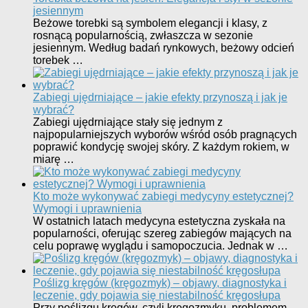
jesiennym
Beżowe torebki są symbolem elegancji i klasy, z
rosnącą popularnością, zwłaszcza w sezonie
jesiennym. Według badań rynkowych, beżowy odcień
torebek …
Zabiegi ujędrniające – jakie efekty przynoszą i jak je
wybrać?
Zabiegi ujędrniające stały się jednym z
najpopularniejszych wyborów wśród osób pragnących
poprawić kondycję swojej skóry. Z każdym rokiem, w
miarę …
Kto może wykonywać zabiegi medycyny estetycznej?
Wymogi i uprawnienia
W ostatnich latach medycyna estetyczna zyskała na
popularności, oferując szereg zabiegów mających na
celu poprawę wyglądu i samopoczucia. Jednak w …
Poślizg kręgów (kręgozmyk) – objawy, diagnostyka i
leczenie, gdy pojawia się niestabilność kręgosłupa
Przy poślizgu kręgów, czyli kręgozmyku, problemem