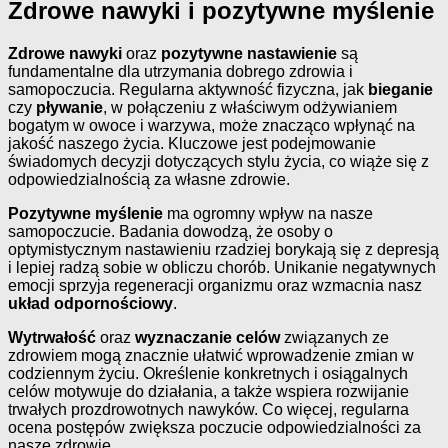
Zdrowe nawyki i pozytywne myślenie
Zdrowe nawyki
oraz
pozytywne nastawienie
są
fundamentalne dla utrzymania dobrego zdrowia i
samopoczucia. Regularna aktywność fizyczna, jak
bieganie
czy
pływanie
, w połączeniu z właściwym odżywianiem
bogatym w owoce i warzywa, może znacząco wpłynąć na
jakość naszego życia. Kluczowe jest podejmowanie
świadomych decyzji dotyczących stylu życia, co wiąże się z
odpowiedzialnością za własne zdrowie.
Pozytywne myślenie
ma ogromny wpływ na nasze
samopoczucie. Badania dowodzą, że osoby o
optymistycznym nastawieniu rzadziej borykają się z depresją
i lepiej radzą sobie w obliczu chorób. Unikanie negatywnych
emocji sprzyja regeneracji organizmu oraz wzmacnia nasz
układ odpornościowy
.
Wytrwałość
oraz
wyznaczanie celów
związanych ze
zdrowiem mogą znacznie ułatwić wprowadzenie zmian w
codziennym życiu. Określenie konkretnych i osiągalnych
celów motywuje do działania, a także wspiera rozwijanie
trwałych prozdrowotnych nawyków. Co więcej, regularna
ocena postępów zwiększa poczucie odpowiedzialności za
nasze zdrowie.