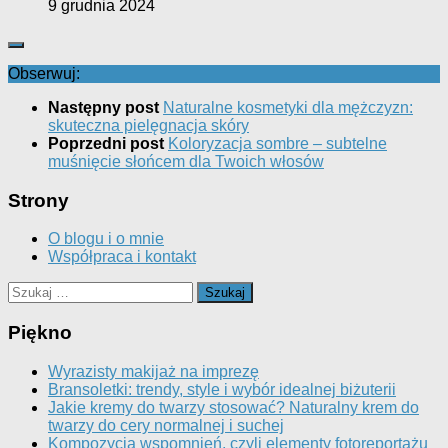
9 grudnia 2024
Obserwuj:
Następny post
Naturalne kosmetyki dla mężczyzn:
skuteczna pielęgnacja skóry
Poprzedni post
Koloryzacja sombre – subtelne
muśnięcie słońcem dla Twoich włosów
Strony
O blogu i o mnie
Współpraca i kontakt
Szukaj:
Piękno
Wyrazisty makijaż na imprezę
Bransoletki: trendy, style i wybór idealnej biżuterii
Jakie kremy do twarzy stosować? Naturalny krem do
twarzy do cery normalnej i suchej
Kompozycja wspomnień, czyli elementy fotoreportażu