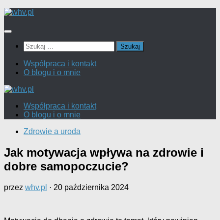
Skip
to
content
Szukaj:
Współpraca i kontakt
O blogu i o mnie
Współpraca i kontakt
O blogu i o mnie
Zdrowie a uroda
Jak motywacja wpływa na zdrowie i
dobre samopoczucie?
przez
whv.pl
·
20 października 2024