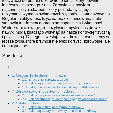
Motywacja do dbania o zdrowie to temat, który powinien
interesować każdego z nas. Zdrowie jest bowiem
najcenniejszym skarbem, który posiadamy, a jego
utrzymanie wymaga świadomych wyborów i zaangażowania.
Regularna aktywność fizyczna oraz zbilansowana dieta
stanowią fundament dobrego samopoczucia i witalności.
Warto zwrócić uwagę, że pozytywne myślenie i zdrowe
nawyki mogą znacząco wpłynąć na naszą kondycję fizyczną
i psychiczną. Dlatego, inwestując w zdrowie, inwestujemy w
lepsze życie, które przynosi nie tylko korzyści zdrowotne, ale
i emocjonalne.
Spis treści
Motywacja do dbania o zdrowie
Znaczenie zdrowia w życiu
Jakie są korzyści z aktywności fizycznej?
Jaką rolę odgrywa dieta w zdrowym stylu życia?
Zdrowe nawyki i pozytywne myślenie
Jak pozytywne myślenie wpływa na zdrowie?
Jak determinacja i cele pomagają w walce o zdrowie?
Cytaty o zdrowiu
Jakie są inspirujące cytaty o zdrowiu?
Jakie są cytaty motywacyjne o diecie i zdrowym