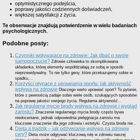
optymistycznego podejścia,
poprawy jakości codziennych doświadczeń,
większej satysfakcji z życia.
Te obserwacje znajdują potwierdzenie w wielu badaniach
psychologicznych.
Podobne posty:
Czynniki wpływające na zdrowie: Jak dbać o swoje
samopoczucie?
Zdrowie człowieka to skomplikowana
układanka, której elementy współdziałają ze sobą w sposób
nieprzewidywalny. To nie tylko geny, które przekazujemy sobie w
spadku,...
Korzyści płynące z uprawiania sportu: jak aktywność
wpływa na zdrowie
Dlaczego warto uprawiać sport? To pytanie,
które z pewnością zadaje sobie wiele osób, szukających sposobów
na poprawę jakości swojego życia. Regularna aktywność...
Jak regularne mycie brody wpływa na zdrowie i wygląd
zarostu?
Znaczenie regularnego mycia brody często bywa
niedoceniane, jednak odpowiednia pielęgnacja zarostu ma
kluczowe znaczenie dla jego zdrowia i estetyki. Czysta broda nie...
Dieta a trądzik – jak odżywianie wpływa na zdrowie
cery?
Dieta może odgrywać kluczową rolę w zdrowiu naszej