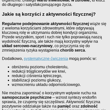
organizmu. Dlatego
warto inwestować w zdrowie;
to klucz
do długiego i satysfakcjonującego życia.
Jakie są korzyści z aktywności fizycznej?
Regularne podejmowanie aktywności fizycznej
wiąże się
z wieloma korzyściami zdrowotnymi, które odgrywają
kluczową rolę w utrzymaniu dobrej kondycji organizmu.
Przede wszystkim, sport i ruch nie tylko poprawiają naszą
wydolność fizyczną, ale także mają korzystny wpływ na
układ sercowo-naczyniowy
, co przyczynia się do
zmniejszenia ryzyka wystąpienia
chorób serca
.
Dodatkowo,
systematyczne ćwiczenia
mogą pomóc w:
obniżeniu poziomu cholesterolu,
redukcji trójglicerydów we krwi,
redukcji ciśnienia tętniczego,
stabilizacji poziomu glukozy,
wzmocnieniu układu odpornościowego.
Nie można zapominać o korzystnym wpływie ruchu na
samopoczucie psychiczne
– wzrost syntezy endorfin
sprawia, że czujemy się szczęśliwsi. Aktywność fizyczna
pozytywnie oddziałuje także na
pamięć
oraz
zdolność