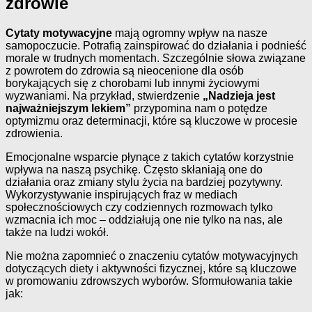
zdrowie
Cytaty motywacyjne
mają ogromny wpływ na nasze
samopoczucie. Potrafią zainspirować do działania i podnieść
morale w trudnych momentach. Szczególnie słowa związane
z powrotem do zdrowia są nieocenione dla osób
borykających się z chorobami lub innymi życiowymi
wyzwaniami. Na przykład, stwierdzenie
„Nadzieja jest
najważniejszym lekiem”
przypomina nam o potędze
optymizmu oraz determinacji, które są kluczowe w procesie
zdrowienia.
Emocjonalne wsparcie płynące z takich cytatów korzystnie
wpływa na naszą psychikę. Często skłaniają one do
działania oraz zmiany stylu życia na bardziej pozytywny.
Wykorzystywanie inspirujących fraz w mediach
społecznościowych czy codziennych rozmowach tylko
wzmacnia ich moc – oddziałują one nie tylko na nas, ale
także na ludzi wokół.
Nie można zapomnieć o znaczeniu cytatów motywacyjnych
dotyczących diety i aktywności fizycznej, które są kluczowe
w promowaniu zdrowszych wyborów. Sformułowania takie
jak: