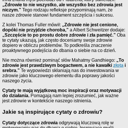
„Zdrowie to nie wszystko, ale wszystko bez zdrowia jest
niczym.”
Tego rodzaju refleksje przypominają nam, że
nasze zdrowie stanowi fundament szczęścia i sukcesu.
Z kolei Thomas Fuller mówił:
„Zdrowie nie jest cenione,
dopóki nie przyjdzie choroba,”
a Albert Schweitzer dodaje:
„Szczęście to po prostu dobre zdrowie i zła pamięć.”
Oba
te cytaty ukazują, jak często doceniamy swoje zdrowie
dopiero w obliczu problemów. To podkreśla znaczenie
proaktywnego podejścia do dbania o siebie na co dzień.
Nie można również pominąć słów Mahatmy Gandhiego:
„To
zdrowie jest prawdziwym bogactwem, a nie kawałki
złota
i
srebra.”
Te wypowiedzi skłaniają nas do inwestowania w
zdrowie jako kluczowego elementu dla poprawy jakości
naszego życia.
Cytaty te mają wyjątkową moc inspiracji oraz motywacji
do działania.
Pomagają nam lepiej zrozumieć, jak ważne
jest zdrowie w kontekście naszego istnienia.
Jakie są inspirujące cytaty o zdrowiu?
Cytaty dotyczące zdrowia
odgrywają kluczową rolę w
motywowaniu nas do dbania o siebie. Inspirujące myśli