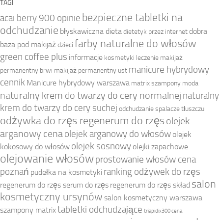
TAGI
bezpieczne tabletki na
acai berry 900 opinie
odchudzanie
błyskawiczna dieta
dobra
dietetyk przez internet
farby naturalne do włosów
baza pod makijaż
dzieci
green coffee plus
informacje
kosmetyki
leczenie
makijaż
manicure hybrydowy
permanentny brwi
makijaż permanentny ust
cennik
Manicure hybrydowy warszawa
matrix szampony
moda
naturalny krem do twarzy do cery normalnej
naturalny
krem do twarzy do cery suchej
odchudzanie spalacze tłuszczu
odżywka do rzęs regenerum do rzęs
olejek
arganowy cena
olejek arganowy do włosów
olejek
olejek sosnowy
kokosowy do włosów
olejki zapachowe
olejowanie włosów
prostowanie włosów cena
poznań
ranking odżywek do rzęs
pudełka na kosmetyki
salon
regenerum do rzęs serum do rzęs
regenerum do rzęs skład
kosmetyczny ursynów
salon kosmetyczny warszawa
tabletki odchudzające
szampony matrix
triapidix300 cena