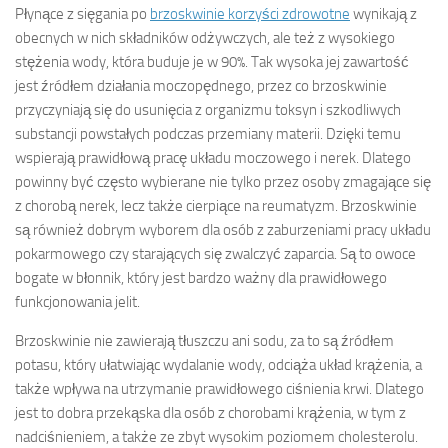
Płynące z sięgania po
brzoskwinie korzyści zdrowotne
wynikają z
obecnych w nich składników odżywczych, ale też z wysokiego
stężenia wody, która buduje je w 90%. Tak wysoka jej zawartość
jest źródłem działania moczopędnego, przez co brzoskwinie
przyczyniają się do usunięcia z organizmu toksyn i szkodliwych
substancji powstałych podczas przemiany materii. Dzięki temu
wspierają prawidłową pracę układu moczowego i nerek. Dlatego
powinny być często wybierane nie tylko przez osoby zmagające się
z chorobą nerek, lecz także cierpiące na reumatyzm. Brzoskwinie
są również dobrym wyborem dla osób z zaburzeniami pracy układu
pokarmowego czy starających się zwalczyć zaparcia. Są to owoce
bogate w błonnik, który jest bardzo ważny dla prawidłowego
funkcjonowania jelit.
Brzoskwinie nie zawierają tłuszczu ani sodu, za to są źródłem
potasu, który ułatwiając wydalanie wody, odciąża układ krążenia, a
także wpływa na utrzymanie prawidłowego ciśnienia krwi. Dlatego
jest to dobra przekąska dla osób z chorobami krążenia, w tym z
nadciśnieniem, a także ze zbyt wysokim poziomem cholesterolu.