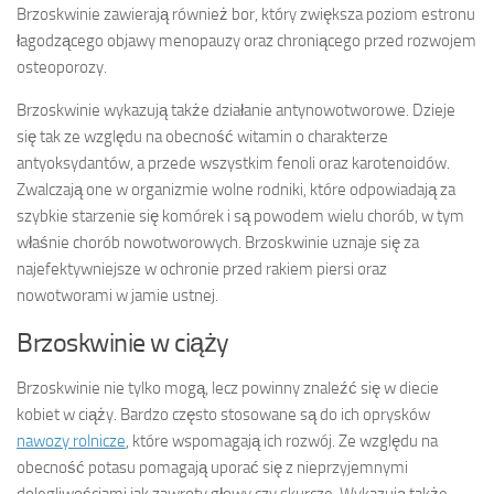
Brzoskwinie zawierają również bor, który zwiększa poziom estronu
łagodzącego objawy menopauzy oraz chroniącego przed rozwojem
osteoporozy.
Brzoskwinie wykazują także działanie antynowotworowe. Dzieje
się tak ze względu na obecność witamin o charakterze
antyoksydantów, a przede wszystkim fenoli oraz karotenoidów.
Zwalczają one w organizmie wolne rodniki, które odpowiadają za
szybkie starzenie się komórek i są powodem wielu chorób, w tym
właśnie chorób nowotworowych. Brzoskwinie uznaje się za
najefektywniejsze w ochronie przed rakiem piersi oraz
nowotworami w jamie ustnej.
Brzoskwinie w ciąży
Brzoskwinie nie tylko mogą, lecz powinny znaleźć się w diecie
kobiet w ciąży. Bardzo często stosowane są do ich oprysków
nawozy rolnicze
, które wspomagają ich rozwój. Ze względu na
obecność potasu pomagają uporać się z nieprzyjemnymi
dolegliwościami jak zawroty głowy czy skurcze. Wykazują także