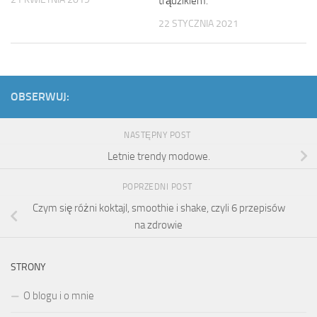
trądzikiem.
22 STYCZNIA 2021
OBSERWUJ:
NASTĘPNY POST
Letnie trendy modowe.
POPRZEDNI POST
Czym się różni koktajl, smoothie i shake, czyli 6 przepisów
na zdrowie
STRONY
O blogu i o mnie