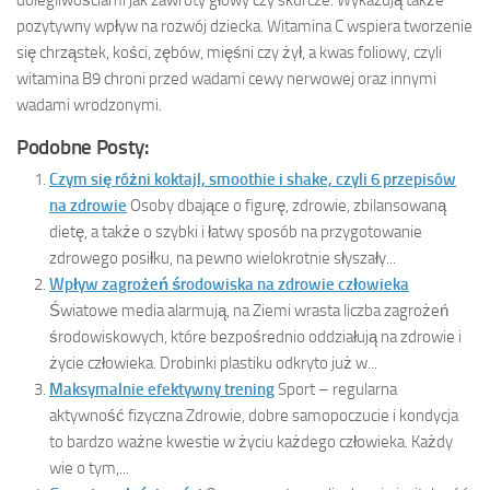
pozytywny wpływ na rozwój dziecka. Witamina C wspiera tworzenie
się chrząstek, kości, zębów, mięśni czy żył, a kwas foliowy, czyli
witamina B9 chroni przed wadami cewy nerwowej oraz innymi
wadami wrodzonymi.
Podobne Posty:
Czym się różni koktajl, smoothie i shake, czyli 6 przepisów
na zdrowie
Osoby dbające o figurę, zdrowie, zbilansowaną
dietę, a także o szybki i łatwy sposób na przygotowanie
zdrowego posiłku, na pewno wielokrotnie słyszały...
Wpływ zagrożeń środowiska na zdrowie człowieka
Światowe media alarmują, na Ziemi wrasta liczba zagrożeń
środowiskowych, które bezpośrednio oddziałują na zdrowie i
życie człowieka. Drobinki plastiku odkryto już w...
Maksymalnie efektywny trening
Sport – regularna
aktywność fizyczna Zdrowie, dobre samopoczucie i kondycja
to bardzo ważne kwestie w życiu każdego człowieka. Każdy
wie o tym,...