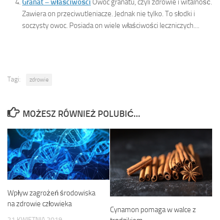
Granat – właściwości
Owoc granatu, czyli zdrowie i witalność.
Zawiera on przeciwutleniacze. Jednak nie tylko. To słodki i
soczysty owoc. Posiada on wiele właściwości leczniczych....
Tagi:
zdrowie
MOŻESZ RÓWNIEŻ POLUBIĆ…
Wpływ zagrożeń środowiska
na zdrowie człowieka
Cynamon pomaga w walce z
21 KWIETNIA 2019