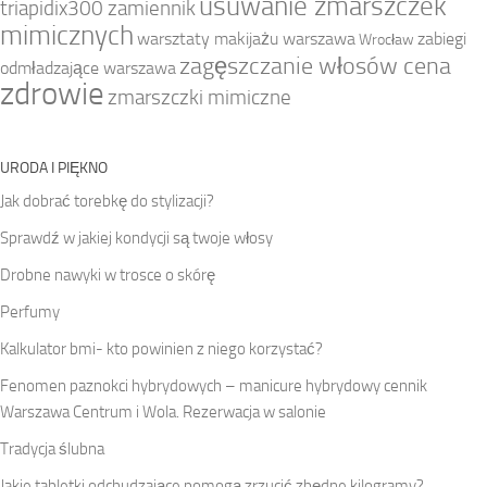
usuwanie zmarszczek
triapidix300 zamiennik
mimicznych
warsztaty makijażu warszawa
zabiegi
Wrocław
zagęszczanie włosów cena
odmładzające warszawa
zdrowie
zmarszczki mimiczne
URODA I PIĘKNO
Jak dobrać torebkę do stylizacji?
Sprawdź w jakiej kondycji są twoje włosy
Drobne nawyki w trosce o skórę
Perfumy
Kalkulator bmi- kto powinien z niego korzystać?
Fenomen paznokci hybrydowych – manicure hybrydowy cennik
Warszawa Centrum i Wola. Rezerwacja w salonie
Tradycja ślubna
Jakie tabletki odchudzające pomogą zrzucić zbędne kilogramy?