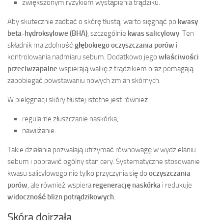
zwiększonym ryzykiem wystąpienia trądziku.
Aby skutecznie zadbać o skórę tłustą, warto sięgnąć po
kwasy
beta-hydroksylowe (BHA)
, szczególnie
kwas salicylowy
. Ten
składnik ma zdolność
głębokiego oczyszczania porów
i
kontrolowania nadmiaru sebum. Dodatkowo jego
właściwości
przeciwzapalne
wspierają walkę z trądzikiem oraz pomagają
zapobiegać powstawaniu nowych zmian skórnych.
W pielęgnacji skóry tłustej istotne jest również:
regularne złuszczanie naskórka,
nawilżanie.
Takie działania pozwalają utrzymać równowagę w wydzielaniu
sebum i poprawić ogólny stan cery. Systematyczne stosowanie
kwasu salicylowego nie tylko przyczynia się do
oczyszczania
porów
, ale również wspiera
regenerację naskórka
i redukuje
widoczność blizn potrądzikowych
.
Skóra dojrzała