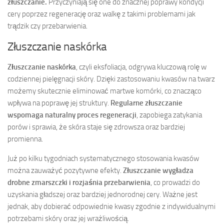
złuszczanie.
Przyczyniają się one do znacznej poprawy kondycji
cery poprzez regenerację oraz walkę z takimi problemami jak
trądzik czy przebarwienia.
Złuszczanie naskórka
Złuszczanie naskórka
, czyli eksfoliacja, odgrywa kluczową rolę w
codziennej pielęgnacji skóry. Dzięki zastosowaniu kwasów na twarz
możemy skutecznie eliminować martwe komórki, co znacząco
wpływa na poprawę jej struktury.
Regularne złuszczanie
wspomaga naturalny proces regeneracji
, zapobiega zatykania
porów i sprawia, że skóra staje się zdrowsza oraz bardziej
promienna.
Już po kilku tygodniach systematycznego stosowania kwasów
można zauważyć pozytywne efekty.
Złuszczanie wygładza
drobne zmarszczki i rozjaśnia przebarwienia
, co prowadzi do
uzyskania gładszej oraz bardziej jednorodnej cery. Ważne jest
jednak, aby dobierać odpowiednie kwasy zgodnie z indywidualnymi
potrzebami skóry oraz jej wrażliwością.