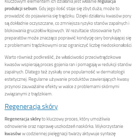
Kluczowym elementem ich działania jest właśnie
regulacja
produkcji sebum
. Gdy jego ilość staje się zbyt duża, może to
prowadzić do pojawienia się trądziku. Dzięki działaniu kwasów pory
są dokładnie oczyszczane, co zmniejsza ryzyko stanów zapalnych i
blokowania gruczołów łojowych. W rezultacie stosowanie tych
preparatów może znacząco poprawić kondycję cery borykającej się
z problemami trądzikowymi oraz ograniczyć liczbę niedoskonałości.
Warto również podkreślić, że właściwości przeciwtrądzikowe
kwasów wspierają proces gojenia ran i pomagają w redukcji stanów
zapalnych. Dlatego też zyskały one popularność w dermatologii
estetycznej. Regularne używanie produktów zawierających kwasy
przynosi zauważalne efekty w walce z problemami skórnymi
związanymi z trądzikiem.
Regeneracja skóry
Regeneracja skóry
to kluczowy proces, który umożliwia
odnowienie oraz naprawę uszkodzeń naskórka. Wykorzystanie
kwasów
w codziennej pielęgnacji twarzy aktywuje syntezę