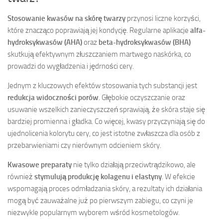
Stosowanie kwasów na skórę twarzy
przynosi liczne korzyści,
które znacząco poprawiają jej kondycję. Regularne aplikacje
alfa-
hydroksykwasów (AHA)
oraz
beta-hydroksykwasów (BHA)
skutkują efektywnym złuszczaniem martwego naskórka, co
prowadzi do wygładzenia i jędrności cery.
Jednym z kluczowych efektów stosowania tych substancji jest
redukcja widoczności porów
. Głębokie oczyszczanie oraz
usuwanie wszelkich zanieczyszczeń sprawiają, że skóra staje się
bardziej promienna i gładka. Co więcej, kwasy przyczyniają się do
ujednolicenia kolorytu cery, co jest istotne zwłaszcza dla osób z
przebarwieniami czy nierównym odcieniem skóry.
Kwasowe preparaty
nie tylko działają przeciwtrądzikowo, ale
również
stymulują produkcję kolagenu i elastyny
. W efekcie
wspomagają proces odmładzania skóry, a rezultaty ich działania
mogą być zauważalne już po pierwszym zabiegu, co czyni je
niezwykle popularnym wyborem wśród kosmetologów.