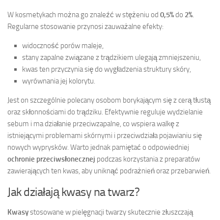
W kosmetykach można go znaleźć w stężeniu od
0,5%
do
2%
.
Regularne stosowanie przynosi zauważalne efekty:
widoczność porów maleje,
stany zapalne związane z trądzikiem ulegają zmniejszeniu,
kwas ten przyczynia się do wygładzenia struktury skóry,
wyrównania jej kolorytu.
Jest on szczególnie polecany osobom borykającym się z cerą tłustą
oraz skłonnościami do trądziku. Efektywnie reguluje wydzielanie
sebum i ma działanie przeciwzapalne, co wspiera walkę z
istniejącymi problemami skórnymi i przeciwdziała pojawianiu się
nowych wyprysków. Warto jednak pamiętać o odpowiedniej
ochronie przeciwsłonecznej
podczas korzystania z preparatów
zawierających ten kwas, aby uniknąć podrażnień oraz przebarwień.
Jak działają kwasy na twarz?
Kwasy
stosowane w pielęgnacji twarzy skutecznie złuszczają