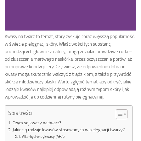
Kwasy na twarz to temat, który zyskuje coraz większą popularność
w świecie pielęgnacji skóry. Właściwości tych substancji,
pochodzących głównie z natury, mogą zdziałać prawdziwe cuda –
od złuszczania martwego naskórka, przez oczyszczanie porów, aż
po poprawę kondycji cery. Czy wiesz, że odpowiednio dobrane
kwasy mogą skutecznie walczyć z trądzikiem, a także przywrócić
skórze młodzieńczy blask? Warto zgłębić temat, aby odkryć, jakie
rodzaje kwasów najlepiej odpowiadają różnym typom skóry i jak
wprowadzić je do codziennej rutyny pielęgnacyjnej.
Spis treści
Czym są kwasy na twarz?
Jakie są rodzaje kwasów stosowanych w pielęgnacji twarzy?
Alfa-hydroksykwasy (AHA)