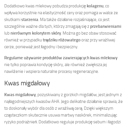
Dodatkowo kwas mlekowy pobudza produkcję
kolagenu
, co
wpływa korzystnie na elastyczność cery oraz pomaga w walce ze
skutkami
starzenia
. Ma także działanie rozjaśniające, co jest
szczególnie ważne dla tych, którzy zmagają się z
przebarwieniami
lub
nierównym kolorytem skóry
. Można go bez obaw stosować
również w przypadku
trądziku różowatego
oraz przy wrażliwej
cerze, ponieważ jest łagodny i bezpieczny.
Regularne używanie produktów zawierających kwas mlekowy
nie tylko poprawia kondycję skóry, ale również zwiększa jej
nawilżenie i wspiera naturalne procesy regeneracyjne.
Kwas migdałowy
Kwas migdałowy
, pozyskiwany z gorzkich migdałów, jest jednym z
najłagodniejszych kwasów AHA. Jego delikatne działanie sprawia, że
to doskonały wybór dla osób z wrażliwą cerą. Dzięki większym
cząsteczkom skutecznie usuwa martwy naskórek, minimalizując
ryzyko podrażnień. Dodatkowo reguluje produkcję sebum i łagodzi