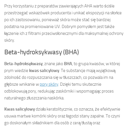
Przy korzystaniu z preparatów zawierających AHA warto ściśle
przestrzegać wskazówek producenta i unikać ekspozycji na słońce
po ich zastosowaniu, ponieważ skóra może stać się bardziej
podatna na promieniowanie UV. Dobrym pomysłem jest także
łączenie ich z filtrami przeciwsłonecznymi dla maksymalnej ochrony
skóry.
Beta-hydroksykwasy (BHA)
Beta-hydroksykwasy
, znane jako
BHA
, to grupa kwasów, w której
prym wiedzie
kwas salicylowy
. Te substancje mają wyjątkową
zdolność do rozpuszczania się w tłuszczach, co pozwala im na
głębsze wnikanie w
pory skóry
. Dzięki temu skutecznie
odblokowują pory, redukując zaskórniki i wspomagając proces
naturalnego złuszczania naskórka.
Kwas salicylowy
działa keratolitycznie, co oznacza, że efektywnie
usuwa martwe komórki skóry oraz łagodzi stany zapalne. To czyni
go doskonałym składnikiem dla osób z cerą tłustą oraz