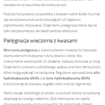
niezależnie od warunków atmosferycznych.
Podczas korzystania z preparatów z kwasami warto ściśle trzymać
się wskazówek producenta dotyczących ich stężenia i
częstotliwości stosowania. Dzięki temu pielęgnacja stanie się nie
tylko bezpieczniejsza, ale także bardziej efektywna.
Pielęgnacja wieczorna z kwasami
Wieczorna pielęgnacja
z wykorzystaniem kwasów to niezwykle
istotny element skutecznej rutyny dbania o skórę. Aby
maksymalnie wykorzystać ich działanie, najlepiej stosować je nocą.
Dzięki temu unikniemy szkodliwego wpływu promieni słonecznych,
które mogą wpłynąć na naszą cerę. Regularne wprowadzanie
alfa-
hydroksykwasów (AHA)
oraz
beta-hydroksykwasów (BHA)
przyczynia się do poprawy wyglądu skóry oraz jej regeneracji.
Warto zacząć od jednego produktu, co pozwoli skórze na spokojną
adaptację do nowego składnika. Zbyt intensywne lub częste
stosowanie kwasów może prowadzić do podrażnień, dlatego