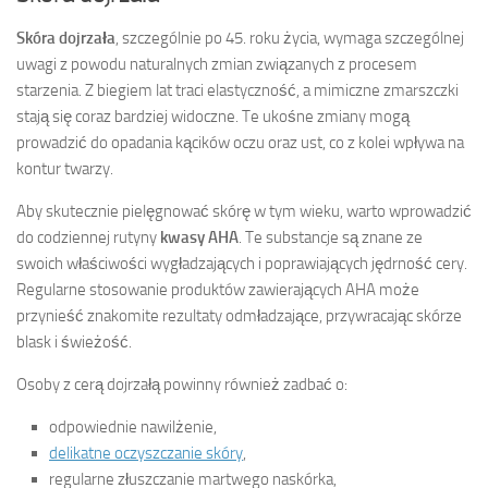
Skóra dojrzała
, szczególnie po 45. roku życia, wymaga szczególnej
uwagi z powodu naturalnych zmian związanych z procesem
starzenia. Z biegiem lat traci elastyczność, a mimiczne zmarszczki
stają się coraz bardziej widoczne. Te ukośne zmiany mogą
prowadzić do opadania kącików oczu oraz ust, co z kolei wpływa na
kontur twarzy.
Aby skutecznie pielęgnować skórę w tym wieku, warto wprowadzić
do codziennej rutyny
kwasy AHA
. Te substancje są znane ze
swoich właściwości wygładzających i poprawiających jędrność cery.
Regularne stosowanie produktów zawierających AHA może
przynieść znakomite rezultaty odmładzające, przywracając skórze
blask i świeżość.
Osoby z cerą dojrzałą powinny również zadbać o:
odpowiednie nawilżenie,
delikatne oczyszczanie skóry
,
regularne złuszczanie martwego naskórka,