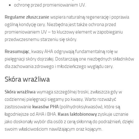
ochronę przed promieniowaniem UV.
Regularne złuszczanie
wspiera naturalną regenerację i poprawia
ogólną kondycję cery. Niezbędna jest także ochrona przed
promieniowaniem UV – to kluczowy element w zapobieganiu
przedwczesnemu starzeniu się skóry.
Reasumując
, kwasy AHA odgrywają fundamentalną rolę w
pielęgnacji skóry dojrzałej. Dostarczają one niezbędnych składników
dla zachowania zdrowego i młodzieńczego wyglądu cery.
Skóra wrażliwa
Skóra wrażliwa
wymaga szczególnej troski, zwłaszcza gdy w
codziennej pielęgnacji sięgamy po kwasy. Warto rozważyć
zastosowanie
kwasów PHA
(polihydroksykwasów), które są
łagodniejsze od AHA i BHA.
Kwas laktobionowy
zyskuje uznanie
jako doskonały wybór dla osób z cerą skłonną do podrażnień, dzięki
swoim właściwościom nawilżającym oraz kojącym.