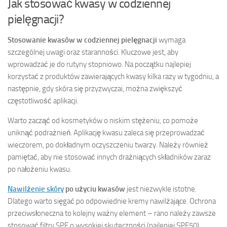
Jak stosować kwasy w codziennej
pielęgnacji?
Stosowanie kwasów w codziennej pielęgnacji
wymaga
szczególnej uwagi oraz staranności. Kluczowe jest, aby
wprowadzać je do rutyny stopniowo. Na początku najlepiej
korzystać z produktów zawierających kwasy kilka razy w tygodniu, a
następnie, gdy skóra się przyzwyczai, można zwiększyć
częstotliwość aplikacji.
Warto zacząć od kosmetyków o niskim stężeniu, co pomoże
uniknąć podrażnień. Aplikację kwasu zaleca się przeprowadzać
wieczorem, po dokładnym oczyszczeniu twarzy. Należy również
pamiętać, aby nie stosować innych drażniących składników zaraz
po nałożeniu kwasu.
Nawilżenie skóry
po użyciu kwasów
jest niezwykle istotne.
Dlatego warto sięgać po odpowiednie kremy nawilżające. Ochrona
przeciwsłoneczna to kolejny ważny element – rano należy zawsze
stosować filtry SPF o wysokiej skuteczności (najlepiej SPF50),