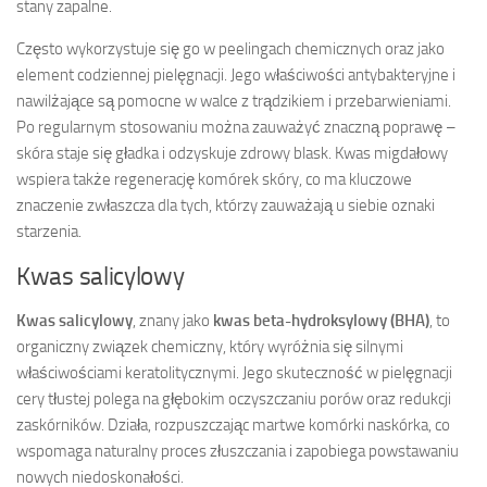
stany zapalne.
Często wykorzystuje się go w peelingach chemicznych oraz jako
element codziennej pielęgnacji. Jego właściwości antybakteryjne i
nawilżające są pomocne w walce z trądzikiem i przebarwieniami.
Po regularnym stosowaniu można zauważyć znaczną poprawę –
skóra staje się gładka i odzyskuje zdrowy blask. Kwas migdałowy
wspiera także regenerację komórek skóry, co ma kluczowe
znaczenie zwłaszcza dla tych, którzy zauważają u siebie oznaki
starzenia.
Kwas salicylowy
Kwas salicylowy
, znany jako
kwas beta-hydroksylowy (BHA)
, to
organiczny związek chemiczny, który wyróżnia się silnymi
właściwościami keratolitycznymi. Jego skuteczność w pielęgnacji
cery tłustej polega na głębokim oczyszczaniu porów oraz redukcji
zaskórników. Działa, rozpuszczając martwe komórki naskórka, co
wspomaga naturalny proces złuszczania i zapobiega powstawaniu
nowych niedoskonałości.