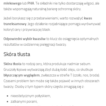
mlekowego
lub
PHA
. Te składniki nie tylko dostarczają wilgoci, ale
także wspomagają naturalną barierę ochronną skóry.
Jeżeli borykasz się z przebarwieniami, warto rozważyć
kwas
traneksamowy
. Jego działanie rozjaśniające pomaga wyrównywać
koloryt cery i przywraca jej blask.
Odpowiedni wybór kwasów
to klucz do osiągnięcia optymalnych
rezultatów w codziennej pielęgnacji twarzy.
Skóra tłusta
Skóra tłusta
to rodzaj cery, która produkuje nadmiar sebum.
Gruczoły łojowe wytwarzają zbyt dużą ilość oleju, co skutkuje
błyszczącym wyglądem
, zwłaszcza w strefie T (czoło, nos, broda).
Czasami problem ten może się także pojawić w innych obszarach
twarzy. Osoby z tym typem skóry często zmagają się z:
nieestetycznym połyskiem,
zatkanymi porami,