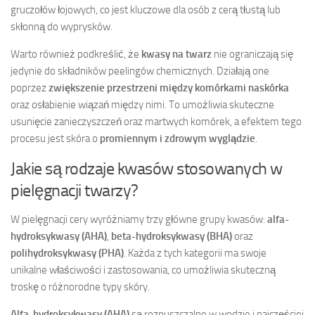
gruczołów łojowych, co jest kluczowe dla osób z cerą tłustą lub
skłonną do wyprysków.
Warto również podkreślić, że
kwasy na twarz
nie ograniczają się
jedynie do składników peelingów chemicznych. Działają one
poprzez
zwiększenie przestrzeni między komórkami naskórka
oraz osłabienie wiązań między nimi. To umożliwia skuteczne
usunięcie zanieczyszczeń oraz martwych komórek, a efektem tego
procesu jest skóra o
promiennym i zdrowym wyglądzie
.
Jakie są rodzaje kwasów stosowanych w
pielęgnacji twarzy?
W pielęgnacji cery wyróżniamy trzy główne grupy kwasów:
alfa-
hydroksykwasy (AHA)
,
beta-hydroksykwasy (BHA)
oraz
polihydroksykwasy (PHA)
. Każda z tych kategorii ma swoje
unikalne właściwości i zastosowania, co umożliwia skuteczną
troskę o różnorodne typy skóry.
Alfa-hydroksykwasy (AHA)
są rozpuszczalne w wodzie i najczęściej