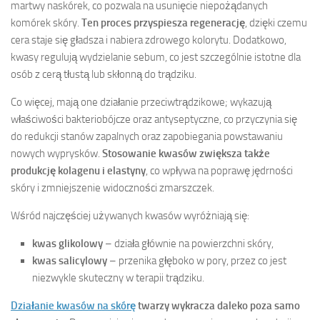
martwy naskórek, co pozwala na usunięcie niepożądanych
komórek skóry.
Ten proces przyspiesza regenerację
, dzięki czemu
cera staje się gładsza i nabiera zdrowego kolorytu. Dodatkowo,
kwasy regulują wydzielanie sebum, co jest szczególnie istotne dla
osób z cerą tłustą lub skłonną do trądziku.
Co więcej, mają one działanie przeciwtrądzikowe; wykazują
właściwości bakteriobójcze oraz antyseptyczne, co przyczynia się
do redukcji stanów zapalnych oraz zapobiegania powstawaniu
nowych wyprysków.
Stosowanie kwasów zwiększa także
produkcję kolagenu i elastyny
, co wpływa na poprawę jędrności
skóry i zmniejszenie widoczności zmarszczek.
Wśród najczęściej używanych kwasów wyróżniają się:
kwas glikolowy
– działa głównie na powierzchni skóry,
kwas salicylowy
– przenika głęboko w pory, przez co jest
niezwykle skuteczny w terapii trądziku.
Działanie kwasów na skórę
twarzy wykracza daleko poza samo