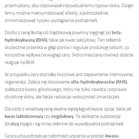
przemyślany, aby odpowiadał indywidualnemu typowi skóry. Dzięki
temu można maksymalizować efekty, a jednocześnie
zminimalizować ryzyko wystąpienia podrażnień.
Osoby z cerą tłustą lub trądzikową powinny sięgnąć po
beta-
hydroksykwasy (BHA)
, takie jak kwas salicylowy. Ten składnik
skutecznie przenika w głąb porów i reguluje produkcję sebum, co
korzystnie wpływa na wygląd cery. Skóra mieszana również dobrze
reaguje na BHA.
W przypadku cery dojrzałej kluczowe jest zapewnienie intensywnej
regeneracji. Zaleca się stosowanie
alfa-hydroksykwasów (AHA)
,
zwłaszcza kwasu glikolowego, który nie tylko nawilża i poprawia
strukturę skóry, ale także redukuje widoczność zmarszczek.
Dla osób z wrażliwą cerą idealne będą łagodniejsze opcje, takie jak
kwas laktobionowy
czy
migdałowy
. Te delikatne substancje
działają kojąco i są mniej skłonne do wywoływania podrażnień.
Cera sucha potrzebuje natomiast wsparcia w postaci
kwasu