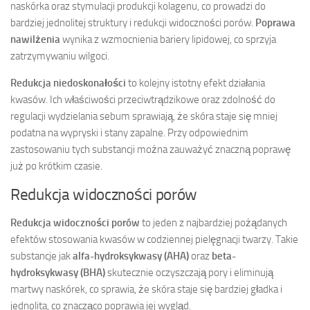
naskórka oraz stymulacji produkcji kolagenu, co prowadzi do
bardziej jednolitej struktury i redukcji widoczności porów.
Poprawa
nawilżenia
wynika z wzmocnienia bariery lipidowej, co sprzyja
zatrzymywaniu wilgoci.
Redukcja niedoskonałości
to kolejny istotny efekt działania
kwasów. Ich właściwości przeciwtrądzikowe oraz zdolność do
regulacji wydzielania sebum sprawiają, że skóra staje się mniej
podatna na wypryski i stany zapalne. Przy odpowiednim
zastosowaniu tych substancji można zauważyć znaczną poprawę
już po krótkim czasie.
Redukcja widoczności porów
Redukcja widoczności porów
to jeden z najbardziej pożądanych
efektów stosowania kwasów w codziennej pielęgnacji twarzy. Takie
substancje jak
alfa-hydroksykwasy (AHA)
oraz
beta-
hydroksykwasy (BHA)
skutecznie oczyszczają pory i eliminują
martwy naskórek, co sprawia, że skóra staje się bardziej gładka i
jednolita, co znacząco poprawia jej wygląd.