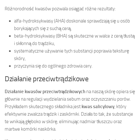
Różnorodność kwasów pozwala osiągać różne rezultaty:
alfa-hydroksykwasy (AHA) doskonale sprawdzają się u osób
borykających się z suchą cerą,
beta-hydroksykwasy (BHA) są skuteczne w walce z cerą tłustą
i skłonną do trądziku,
systematyczne używanie tych substancji poprawia teksturę
skóry,
przyczynia się do ogólnego zdrowia cery.
Działanie przeciwtrądzikowe
Działanie kwasów przeciwtrądzikowych
na naszą skórę opiera się
głównie na regulacji wydzielania sebum oraz oczyszczaniu porów.
Przykładem skutecznego składnika jest
kwas salicylowy
, który
efektywnie zwalcza trądzik i zaskórniki. Działa to tak, że substancje
te wnikają głęboko w skórę, eliminując nadmiar tłuszczu oraz
martwe komórki naskórka.