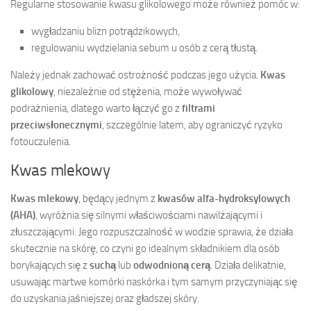
Regularne stosowanie kwasu glikolowego może również pomóc w:
wygładzaniu blizn potrądzikowych,
regulowaniu wydzielania sebum u osób z cerą tłustą.
Należy jednak zachować ostrożność podczas jego użycia.
Kwas
glikolowy
, niezależnie od stężenia, może wywoływać
podrażnienia, dlatego warto łączyć go z
filtrami
przeciwsłonecznymi
, szczególnie latem, aby ograniczyć ryzyko
fotouczulenia.
Kwas mlekowy
Kwas mlekowy
, będący jednym z
kwasów alfa-hydroksylowych
(AHA)
, wyróżnia się silnymi właściwościami nawilżającymi i
złuszczającymi. Jego rozpuszczalność w wodzie sprawia, że działa
skutecznie na skórę, co czyni go idealnym składnikiem dla osób
borykających się z
suchą
lub
odwodnioną cerą
. Działa delikatnie,
usuwając martwe komórki naskórka i tym samym przyczyniając się
do uzyskania jaśniejszej oraz gładszej skóry.