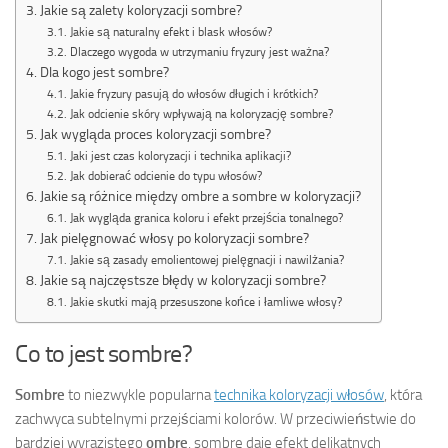
Jakie są zalety koloryzacji sombre?
Jakie są naturalny efekt i blask włosów?
Dlaczego wygoda w utrzymaniu fryzury jest ważna?
Dla kogo jest sombre?
Jakie fryzury pasują do włosów długich i krótkich?
Jak odcienie skóry wpływają na koloryzację sombre?
Jak wygląda proces koloryzacji sombre?
Jaki jest czas koloryzacji i technika aplikacji?
Jak dobierać odcienie do typu włosów?
Jakie są różnice między ombre a sombre w koloryzacji?
Jak wygląda granica koloru i efekt przejścia tonalnego?
Jak pielęgnować włosy po koloryzacji sombre?
Jakie są zasady emolientowej pielęgnacji i nawilżania?
Jakie są najczęstsze błędy w koloryzacji sombre?
Jakie skutki mają przesuszone końce i łamliwe włosy?
Co to jest sombre?
Sombre
to niezwykle popularna
technika koloryzacji włosów
, która
zachwyca subtelnymi przejściami kolorów. W przeciwieństwie do
bardziej wyrazistego
ombre
, sombre daje efekt delikatnych