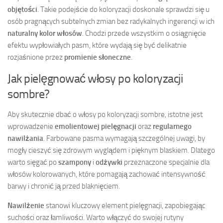
objętości
. Takie podejście do koloryzacji doskonale sprawdzi się u
osób pragnących subtelnych zmian bez radykalnych ingerencji w ich
naturalny kolor włosów
. Chodzi przede wszystkim o osiągnięcie
efektu wypłowiałych pasm, które wydają się być delikatnie
rozjaśnione przez
promienie słoneczne
.
Jak pielęgnować włosy po koloryzacji
sombre?
Aby skutecznie dbać o włosy po koloryzacji sombre, istotne jest
wprowadzenie
emolientowej pielęgnacji
oraz
regularnego
nawilżania
. Farbowane pasma wymagają szczególnej uwagi, by
mogły cieszyć się zdrowym wyglądem i pięknym blaskiem. Dlatego
warto sięgać po
szampony
i
odżywki
przeznaczone specjalnie dla
włosów kolorowanych, które pomagają zachować intensywność
barwy i chronić ją przed blaknięciem.
Nawilżenie
stanowi kluczowy element pielęgnacji, zapobiegając
suchości oraz łamliwości. Warto włączyć do swojej rutyny