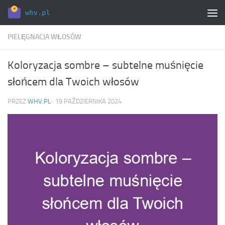
Skip to content
PIELĘGNACJA WŁOSÓW
Koloryzacja sombre – subtelne muśnięcie
słońcem dla Twoich włosów
PRZEZ
WHV.PL
·
19 PAŹDZIERNIKA 2024