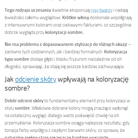
Tego rodzaju uczesania
świetnie eksponują
rysy twarzy
i nadają
świeżości całemu wyglądowi.
Krótkie włosy
doskonale współgrają
z intensywnymi kolorami oraz ciekawymi fakturami, co szczególnie
dobrze wygląda przy
koloryzacji sombre.
Nie ma problemu z dopasowaniem stylizacji do różnych okazji
–
zarówno tych codziennych, jak i bardziej formalnych.
Koloryzacja
typu sombre
dodaje głębi i blasku fryzurom niezależnie od ich
długości, sprawiając, że stają się jeszcze bardziej zachwycające.
Jak
odcienie skóry
wpływają na koloryzację
sombre?
Dobór odcieni skóry
to fundamentalny element przy koloryzacji w
stylu
sombre
. Właściwie dobrane kolory mogą znacząco wpłynąć
na ostateczny wygląd, dlatego warto poświęcić chwilę na ich
przemyślenie. Koloryzacja sombre osiąga najlepsze rezultaty, gdy
tonacja farby współgra z ciepłymi barwami skóry, co sprawia, że
naturalne piękno staje się jeszcze bardziej wyraziste.