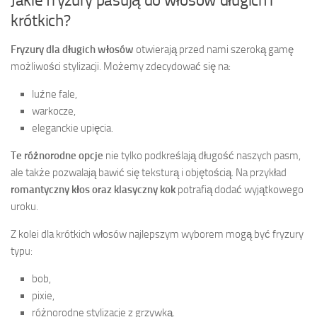
Jakie fryzury pasują do włosów długich i
krótkich?
Fryzury dla długich włosów
otwierają przed nami szeroką gamę
możliwości stylizacji. Możemy zdecydować się na:
luźne fale,
warkocze,
eleganckie upięcia.
Te różnorodne opcje
nie tylko podkreślają długość naszych pasm,
ale także pozwalają bawić się teksturą i objętością. Na przykład
romantyczny kłos oraz klasyczny kok
potrafią dodać wyjątkowego
uroku.
Z kolei dla krótkich włosów najlepszym wyborem mogą być fryzury
typu:
bob,
pixie,
różnorodne stylizacje z grzywką.