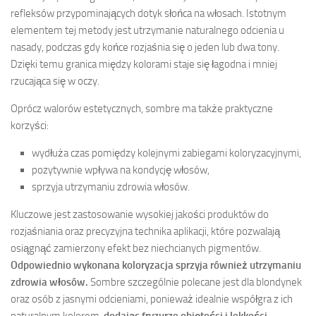
refleksów przypominających dotyk słońca na włosach. Istotnym
elementem tej metody jest utrzymanie naturalnego odcienia u
nasady, podczas gdy końce rozjaśnia się o jeden lub dwa tony.
Dzięki temu granica między kolorami staje się łagodna i mniej
rzucająca się w oczy.
Oprócz walorów estetycznych, sombre ma także praktyczne
korzyści:
wydłuża czas pomiędzy kolejnymi zabiegami koloryzacyjnymi,
pozytywnie wpływa na kondycję włosów,
sprzyja utrzymaniu zdrowia włosów.
Kluczowe jest zastosowanie wysokiej jakości produktów do
rozjaśniania oraz precyzyjna technika aplikacji, które pozwalają
osiągnąć zamierzony efekt bez niechcianych pigmentów.
Odpowiednio wykonana koloryzacja sprzyja również utrzymaniu
zdrowia włosów.
Sombre szczególnie polecane jest dla blondynek
oraz osób z jasnymi odcieniami, ponieważ idealnie współgra z ich
naturalnym kolorem,
dodając fryzurze objętości i lekkości.