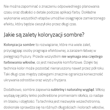
Nie można zapominać o znaczeniu odpowiedniego planowania
czasu oraz dbałości o detale podczas aplikacji farby. Dokładne
wykonanie wszystkich etapów umożliwi osiągnięcie zamierzonego
efektu, który będzie cieszył oko przez długi czas.
Jakie są zalety koloryzacji sombre?
Koloryzacja sombre
to rozwiązanie, które ma wiele zalet,
przyciągając osoby pragnące efektownej, a zarazem łatwej w
pielęgnacji fryzury. Przede wszystkim
nie wymaga ona częstego
farbowania włosów
, co jest niezwykle komfortowe. Dzięki tej
technice kolor może pozostać nienaruszony nawet przez pół roku.
Taki długi czas między zabiegami znacznie ogranicza konieczność
ukrywania odrostów oraz wizyt u fryzjera.
Dodatkowo, sombre zapewnia
subtelny i naturalny wygląd
. Włosy
wydają się jakby lekko podkreślone promieniami słońca, co nadaje
im blasku i objętości. Ta technika jest niezwykle wszechstronna;
doskonale sprawdza się na różnych długościach i kolorach włosów,