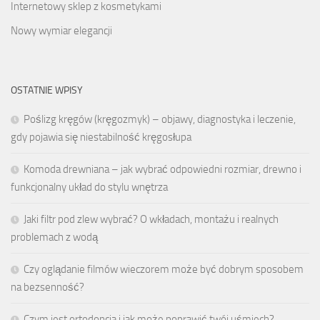
Internetowy sklep z kosmetykami
Nowy wymiar elegancji
OSTATNIE WPISY
Poślizg kręgów (kręgozmyk) – objawy, diagnostyka i leczenie,
gdy pojawia się niestabilność kręgosłupa
Komoda drewniana – jak wybrać odpowiedni rozmiar, drewno i
funkcjonalny układ do stylu wnętrza
Jaki filtr pod zlew wybrać? O wkładach, montażu i realnych
problemach z wodą
Czy oglądanie filmów wieczorem może być dobrym sposobem
na bezsenność?
Czym jest ortodoncja i jak może poprawić twój uśmiech?