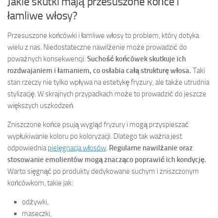
Jakie skutki mają przesuszone końce i
łamliwe włosy?
Przesuszone końcówki i łamliwe włosy to problem, który dotyka
wielu z nas. Niedostateczne nawilżenie może prowadzić do
poważnych konsekwencji.
Suchość końcówek skutkuje ich
rozdwajaniem i łamaniem, co osłabia całą strukturę włosa.
Taki
stan rzeczy nie tylko wpływa na estetykę fryzury, ale także utrudnia
stylizację. W skrajnych przypadkach może to prowadzić do jeszcze
większych uszkodzeń.
Zniszczone końce psują wygląd fryzury i mogą przyspieszać
wypłukiwanie koloru po koloryzacji. Dlatego tak ważna jest
odpowiednia
pielęgnacja włosów
.
Regularne nawilżanie oraz
stosowanie emolientów mogą znacząco poprawić ich kondycję.
Warto sięgnąć po produkty dedykowane suchym i zniszczonym
końcówkom, takie jak:
odżywki,
maseczki,