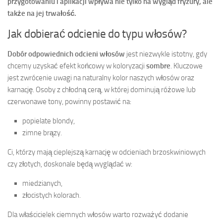
przygotowaniu i aplikacji wpływa nie tylko na wygląd fryzury, ale
także na jej trwałość.
Jak dobierać odcienie do typu włosów?
Dobór odpowiednich odcieni włosów
jest niezwykle istotny, gdy
chcemy uzyskać efekt końcowy w koloryzacji
sombre
. Kluczowe
jest zwrócenie uwagi na naturalny kolor naszych włosów oraz
karnację. Osoby z chłodną cerą, w której dominują różowe lub
czerwonawe tony, powinny postawić na:
popielate blondy,
zimne brązy.
Ci, którzy mają cieplejszą karnację w odcieniach brzoskwiniowych
czy złotych, doskonale będą wyglądać w:
miedzianych,
złocistych kolorach.
Dla właścicielek ciemnych włosów warto rozważyć dodanie