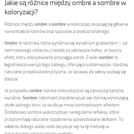
Jakie są różnice między ombre a sombre w
koloryzacji?
Różnice między
ombre
a
sombre
w koloryzacji skupiają się głównie
na kontraście kolorów oraz sposobie przejścia tonalnego.
Ombre
to technika, która wyróżnia się wyraźnym gradientem – od
ciemniejszego odcienia u nasady po jaśniejsze końce, co tworzy
efekt, który zdecydowanie przyciąga wzrok. Z kolei
sombre
to
łagodniejsza wersja tego zabiegu, oferująca subtelniejsze i bardziej
naturalne przejścia kolorystyczne, co sprawia, że włosy wydają się
lżejsze.
W przypadku
ombre
różnice kolorystyczne są zazwyczaj bardziej
wyraźne.
Sombre
natomiast charakteryzuje się różnicą wynoszącą
około jednego tonu, co skutkuje mniej kontrastowym efektem.
Dodatkowo sombre wykorzystuje nieregularne refleksy, które
przypominają naturalne rozjaśnienia spowodowane słońcem. To
właśnie dlatego wiele osób decyduje się na tę metodę w
poszukiwaniu stonowanego wyglądu.