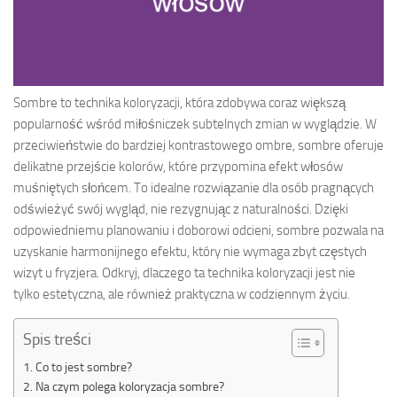
Sombre to technika koloryzacji, która zdobywa coraz większą
popularność wśród miłośniczek subtelnych zmian w wyglądzie. W
przeciwieństwie do bardziej kontrastowego ombre, sombre oferuje
delikatne przejście kolorów, które przypomina efekt włosów
muśniętych słońcem. To idealne rozwiązanie dla osób pragnących
odświeżyć swój wygląd, nie rezygnując z naturalności. Dzięki
odpowiedniemu planowaniu i doborowi odcieni, sombre pozwala na
uzyskanie harmonijnego efektu, który nie wymaga zbyt częstych
wizyt u fryzjera. Odkryj, dlaczego ta technika koloryzacji jest nie
tylko estetyczna, ale również praktyczna w codziennym życiu.
Spis treści
Co to jest sombre?
Na czym polega koloryzacja sombre?