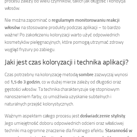
procesu zależy od wielu czynników, takich jak długość i kondycja
włosów.
Nie można zapominać o
regularnym monitorowaniu reakcji
włosów
na stosowane produkty podczas aplikacji – to bardzo
ważne! Po zakończeniu koloryzacji warto użyć odpowiednich
kosmetyków pielęgnacyjnych, które pomogą utrzymać zdrowy
wygląd fryzury po zabiegu.
Jaki jest czas koloryzacji i technika aplikacji?
Czas potrzebny na koloryzację metodą
sombre
zazwyczaj wynosi
od
1,5 do 3 godzin
, co w dużej mierze zależy od długości oraz
gęstości włosów. Ta technika charakteryzuje się stopniowym
nanoszeniem farby, co umożliwia uzyskanie subtelnych i
naturalnych przejść kolorystycznych.
Ważnym aspektem całego procesu jest
doświadczenie stylisty
.
Jego umiejętność doboru odpowiednich odcieni oraz właściwej
techniki ma ogromne znaczenie dla finalnego efektu.
Staranność w