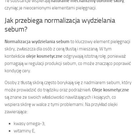
Te substancje wspierają
naturalne mechanizmy obronne skóry
,
czyniąc je nieocenionymi elementami pielęgnacji.
Jak przebiega normalizacja wydzielania
sebum?
Normalizacja wydzielania sebum
to kluczowy element pielęgnacji
skóry, zwłaszcza dla osób z cerą tłustą i mieszaną. W tym
kontekście
oleje kosmetyczne
odgrywają istotną rolę, ponieważ
pomagają w regulacji produkcji sebum, co może znacząco poprawić
kondycję cery.
Osoby z tłustą skórą często borykają się z nadmiarem sebum, który
może prowadzić do trądziku oraz podrażnień.
Oleje kosmetyczne
są znane ze swoich właściwości nawilżających i kojących, co
wspiera skórę w walce z tymi problemami. Na przykład olejki
zawierające:
kwasy omega-3,
witaminy E,