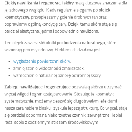
Efekty nawilżania i regeneracji skóry
mają kluczowe znaczenie dla
jej zdrowego wyglądu. Kiedy regularnie sięgamy po
olejek
kosmetyczny
, przyspieszamy gojenie drobnych ran oraz
poprawiamy ogólną kondycję cery. Dzięki temu skóra staje się
bardziej elastyczna, jędrna i odpowiednio nawilżona.
Ten olejek zawiera
składniki pochodzenia naturalnego
, które
wspierają procesy odnowy. Efektem ich działania jest:
wygładzenie powierzchni skóry
,
zmniejszenie widoczności zmarszczek,
wzmocnienie naturalnej barierę ochronnej skóry.
Zabiegi nawilżające i regenerujące
pozwalają skórze utrzymać
więcej wilgoci i ograniczają parowanie. Stosując te kosmetyki
systematycznie, możemy cieszyć się długotrwałymi efektami –
nasza cera nabiera blasku i zyskuje lepszą strukturę. Co więcej, staje
się bardziej odporna na niekorzystne czynniki zewnętrzne i lepiej
radzi sobie z codziennym stresem środowiskowym.