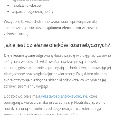
nawilżanie włosów,
wsparcie regeneracji skóry.
Wszystkie te wszechstronne właściwości sprawiają, że olej
kokosowy staje się
niezastąpionym elementem
w trosce o
zdrowie i urodę.
Jakie jest działanie olejków kosmetycznych?
Oleje kosmetyczne
odgrywają kluczową rolę w pielęgnacji zarówno
skóry, jak i włosów. Ich właściwości nawilżające są niezwykle
cenione, gdyż skutecznie zapobiegają suchości cery, poprawiając jej
elastyczność oraz wygładzając powierzchnię. Dzięki tym olejkom
skóra otrzymuje niezbędne składniki odżywcze, co wpływa na jej
zdrowy i promienny wygląd.
Dodatkowo, oleje mają
właściwości antyoksydacyjne
, które
pomagają w walce z oznakami starzenia się. Neutralizując wolne
rodniki, chronią komórki przed degeneracją. To z kolei sprzyja
regeneracji tkanek oraz poprawia koloryt skóry.