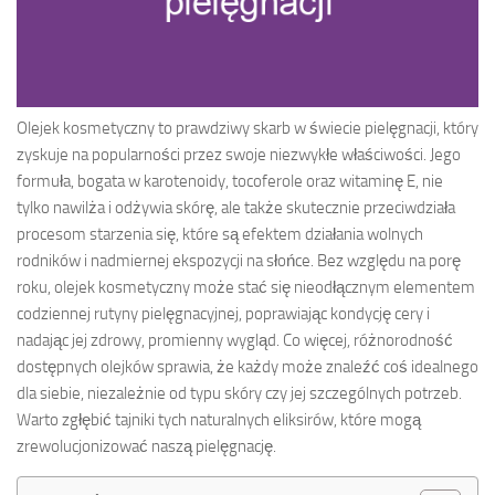
Olejek kosmetyczny to prawdziwy skarb w świecie pielęgnacji, który
zyskuje na popularności przez swoje niezwykłe właściwości. Jego
formuła, bogata w karotenoidy, tocoferole oraz witaminę E, nie
tylko nawilża i odżywia skórę, ale także skutecznie przeciwdziała
procesom starzenia się, które są efektem działania wolnych
rodników i nadmiernej ekspozycji na słońce. Bez względu na porę
roku, olejek kosmetyczny może stać się nieodłącznym elementem
codziennej rutyny pielęgnacyjnej, poprawiając kondycję cery i
nadając jej zdrowy, promienny wygląd. Co więcej, różnorodność
dostępnych olejków sprawia, że każdy może znaleźć coś idealnego
dla siebie, niezależnie od typu skóry czy jej szczególnych potrzeb.
Warto zgłębić tajniki tych naturalnych eliksirów, które mogą
zrewolucjonizować naszą pielęgnację.