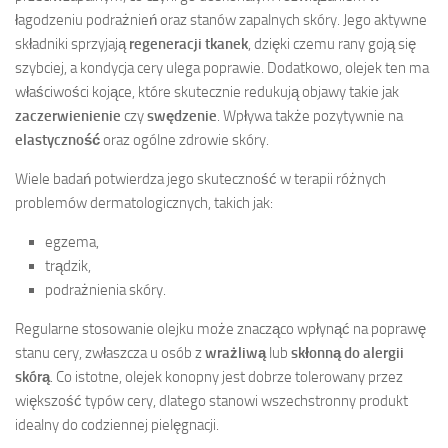
łagodzeniu podrażnień oraz stanów zapalnych skóry. Jego aktywne
składniki sprzyjają
regeneracji tkanek
, dzięki czemu rany goją się
szybciej, a kondycja cery ulega poprawie. Dodatkowo, olejek ten ma
właściwości kojące, które skutecznie redukują objawy takie jak
zaczerwienienie
czy
swędzenie
. Wpływa także pozytywnie na
elastyczność
oraz ogólne zdrowie skóry.
Wiele badań potwierdza jego skuteczność w terapii różnych
problemów dermatologicznych, takich jak:
egzema,
trądzik,
podrażnienia skóry.
Regularne stosowanie olejku może znacząco wpłynąć na poprawę
stanu cery, zwłaszcza u osób z
wrażliwą
lub
skłonną do alergii
skórą
. Co istotne, olejek konopny jest dobrze tolerowany przez
większość typów cery, dlatego stanowi wszechstronny produkt
idealny do codziennej pielęgnacji.