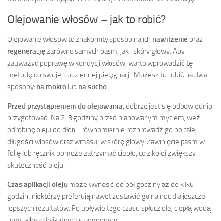
Olejowanie włosów – jak to robić?
Olejowanie włosów to znakomity sposób na ich
nawilżenie
oraz
regenerację
zarówno samych pasm, jak i skóry głowy. Aby
zauważyć poprawę w kondycji włosów, warto wprowadzić tę
metodę do swojej codziennej pielęgnacji. Możesz to robić na dwa
sposoby:
na mokro
lub
na sucho
.
Przed przystąpieniem do olejowania
, dobrze jest się odpowiednio
przygotować. Na 2-3 godziny przed planowanym myciem, weź
odrobinę oleju do dłoni i równomiernie rozprowadź go po całej
długości włosów oraz wmasuj w skórę głowy. Zawinięcie pasm w
folię lub ręcznik pomoże zatrzymać ciepło, co z kolei zwiększy
skuteczność oleju.
Czas aplikacji oleju
może wynosić od pół godziny aż do kilku
godzin; niektórzy preferują nawet zostawić go na noc dla jeszcze
lepszych rezultatów. Po upływie tego czasu spłucz olej ciepłą wodą i
umyj włosy delikatnym szamponem.