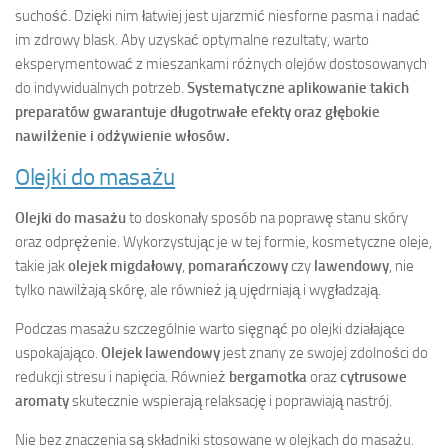
suchość. Dzięki nim łatwiej jest ujarzmić niesforne pasma i nadać
im zdrowy blask. Aby uzyskać optymalne rezultaty, warto
eksperymentować z mieszankami różnych olejów dostosowanych
do indywidualnych potrzeb.
Systematyczne aplikowanie takich
preparatów gwarantuje długotrwałe efekty oraz głębokie
nawilżenie i odżywienie włosów.
Olejki do masażu
Olejki do masażu
to doskonały sposób na poprawę stanu skóry
oraz odprężenie. Wykorzystując je w tej formie, kosmetyczne oleje,
takie jak
olejek migdałowy
,
pomarańczowy
czy
lawendowy
, nie
tylko nawilżają skórę, ale również ją ujędrniają i wygładzają.
Podczas masażu szczególnie warto sięgnąć po olejki działające
uspokajająco.
Olejek lawendowy
jest znany ze swojej zdolności do
redukcji stresu i napięcia. Również
bergamotka
oraz
cytrusowe
aromaty
skutecznie wspierają relaksację i poprawiają nastrój.
Nie bez znaczenia są składniki stosowane w olejkach do masażu.