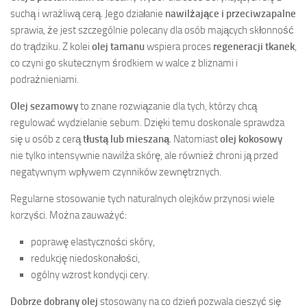
suchą i wrażliwą cerą. Jego działanie
nawilżające i przeciwzapalne
sprawia, że jest szczególnie polecany dla osób mających skłonność
do trądziku. Z kolei
olej tamanu
wspiera proces
regeneracji tkanek
,
co czyni go skutecznym środkiem w walce z bliznami i
podrażnieniami.
Olej sezamowy
to znane rozwiązanie dla tych, którzy chcą
regulować wydzielanie sebum. Dzięki temu doskonale sprawdza
się u osób z cerą
tłustą lub mieszaną
. Natomiast
olej kokosowy
nie tylko intensywnie nawilża skórę, ale również chroni ją przed
negatywnym wpływem czynników zewnętrznych.
Regularne stosowanie tych naturalnych olejków przynosi wiele
korzyści. Można zauważyć:
poprawę elastyczności skóry,
redukcję niedoskonałości,
ogólny wzrost kondycji cery.
Dobrze dobrany olej
stosowany na co dzień pozwala cieszyć się