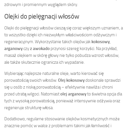
zdrowym i promiennym wyglądem skóry.
Olejki do pielęgnacji włosów
Olejki do pielęgnacji włosów cieszą się coraz większym uznaniem, a
to wszystko dzięki ich niezwykłym właściwościom odżywczym i
regeneracyjnym. Wykorzystanie takich olejów jak
kokosowy
,
arganowy
czy
z awokado
przynosi szereg korzyści. Na przykład,
masaż olejkiem w skórę głowy nie tylko pobudza wzrost włosów,
ale także skutecznie ogranicza ich wypadanie.
Wybierając najlepsze naturalne oleje, warto kierować się
porowatością swoich włosów.
Olej kokosowy
doskonale sprawdzi
się u osób z niską porowatością – efektywnie nawilża i chroni
przed utratą wilgoci. Natomiast
olej arganowy
to świetna opcja dla
tych z wysoką porowatością, ponieważ intensywnie odżywia oraz
regeneruje strukturę włosa.
Dodatkowo, regularne stosowanie olejków kosmetycznych może
znacznie pomóc w walce z problemami takimi jak łamliwość i