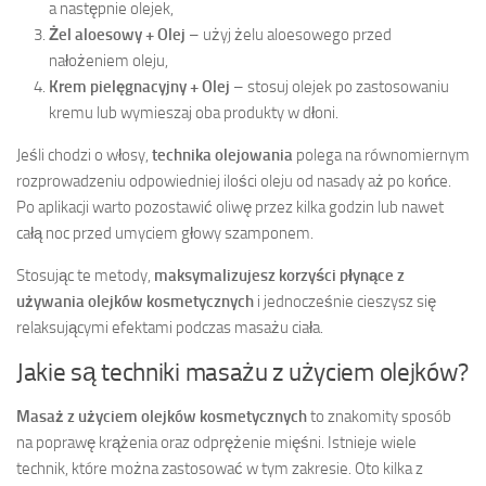
a następnie olejek,
Żel aloesowy + Olej
– użyj żelu aloesowego przed
nałożeniem oleju,
Krem pielęgnacyjny + Olej
– stosuj olejek po zastosowaniu
kremu lub wymieszaj oba produkty w dłoni.
Jeśli chodzi o włosy,
technika olejowania
polega na równomiernym
rozprowadzeniu odpowiedniej ilości oleju od nasady aż po końce.
Po aplikacji warto pozostawić oliwę przez kilka godzin lub nawet
całą noc przed umyciem głowy szamponem.
Stosując te metody,
maksymalizujesz korzyści płynące z
używania olejków kosmetycznych
i jednocześnie cieszysz się
relaksującymi efektami podczas masażu ciała.
Jakie są techniki masażu z użyciem olejków?
Masaż z użyciem olejków kosmetycznych
to znakomity sposób
na poprawę krążenia oraz odprężenie mięśni. Istnieje wiele
technik, które można zastosować w tym zakresie. Oto kilka z