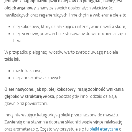
Jednym z najpopularniejszych olejków do pielęgnacji skóry jest
olejek arganowy
, znany ze swoich doskonałych właściwości
nawilżających oraz regenerujących. Inne chętnie wybierane oleje to:
olej kokosowy, który działa kojąco i intensywnie nawilża skórę,
olej rycynowy, powszechnie stosowany do wzmocnienia rzęs i
brwi.
W przypadku pielęgnacji włosów warto zwrócić uwagę na oleje
takie jak:
masło kakaowe,
olej z orzechów laskowych.
Oleje nasycone, jak np. olej kokosowy, mają zdolność wnikania
głęboko w strukturę włosa,
podczas gdy inne rodzaje działają
głównie na powierzchni.
Inną interesującą kategorią są olejki przeznaczone do masażu.
Zawierają one starannie dobrane składniki wspierające relaksację
oraz aromaterapię. Często wykorzystuje się tu
olejki eteryczne
o