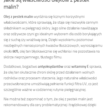
malin?
Olej z pestek malin
wyróżnia się licznymi korzystnymi
właściwościami, które sprawiają, że staje się niezwykle cennym
składnikiem w pielęgnacji skóry. Jego silne działanie nawilżające
oraz odżywcze czyni go idealnym wyborem dla osób borykających
się z suchą czy wrażliwą cerą. Dzięki wysokiemu poziomowi
niezbędnych nienasyconych kwasów tłuszczowych, wynoszącemu
około
80%
, olej ten błyskawicznie się wchłania i nie pozostawia na
skórze nieprzyjemnego, tłustego filmu.
Dodatkowo, bogactwo
antyoksydantów
oraz
witaminy E
sprawia,
że olej ten skutecznie chroni skórę przed działaniem wolnych
rodników oraz procesem starzenia. Jego naturalne właściwości
przeciwsłoneczne umożliwiają pełnienie funkcji filtra UV, co jest
szczególnie ważne w codziennej rutynie pielęgnacyjnej.
Nie można też zapominać o tym, że olej z pestek malin jest
rekomendowany dla cery problematycznej i trądzikowej dzięki