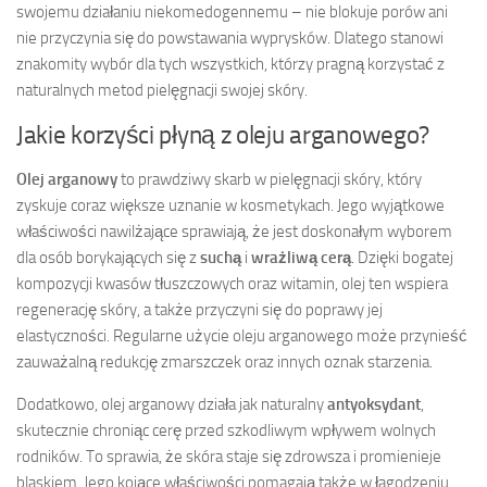
swojemu działaniu niekomedogennemu – nie blokuje porów ani
nie przyczynia się do powstawania wyprysków. Dlatego stanowi
znakomity wybór dla tych wszystkich, którzy pragną korzystać z
naturalnych metod pielęgnacji swojej skóry.
Jakie korzyści płyną z oleju arganowego?
Olej arganowy
to prawdziwy skarb w pielęgnacji skóry, który
zyskuje coraz większe uznanie w kosmetykach. Jego wyjątkowe
właściwości nawilżające sprawiają, że jest doskonałym wyborem
dla osób borykających się z
suchą
i
wrażliwą cerą
. Dzięki bogatej
kompozycji kwasów tłuszczowych oraz witamin, olej ten wspiera
regenerację skóry, a także przyczyni się do poprawy jej
elastyczności. Regularne użycie oleju arganowego może przynieść
zauważalną redukcję zmarszczek oraz innych oznak starzenia.
Dodatkowo, olej arganowy działa jak naturalny
antyoksydant
,
skutecznie chroniąc cerę przed szkodliwym wpływem wolnych
rodników. To sprawia, że skóra staje się zdrowsza i promienieje
blaskiem. Jego kojące właściwości pomagają także w łagodzeniu