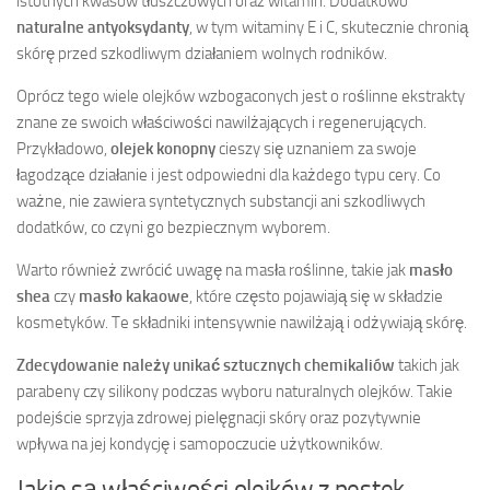
istotnych kwasów tłuszczowych oraz witamin. Dodatkowo
naturalne antyoksydanty
, w tym witaminy E i C, skutecznie chronią
skórę przed szkodliwym działaniem wolnych rodników.
Oprócz tego wiele olejków wzbogaconych jest o roślinne ekstrakty
znane ze swoich właściwości nawilżających i regenerujących.
Przykładowo,
olejek konopny
cieszy się uznaniem za swoje
łagodzące działanie i jest odpowiedni dla każdego typu cery. Co
ważne, nie zawiera syntetycznych substancji ani szkodliwych
dodatków, co czyni go bezpiecznym wyborem.
Warto również zwrócić uwagę na masła roślinne, takie jak
masło
shea
czy
masło kakaowe
, które często pojawiają się w składzie
kosmetyków. Te składniki intensywnie nawilżają i odżywiają skórę.
Zdecydowanie należy unikać sztucznych chemikaliów
takich jak
parabeny czy silikony podczas wyboru naturalnych olejków. Takie
podejście sprzyja zdrowej pielęgnacji skóry oraz pozytywnie
wpływa na jej kondycję i samopoczucie użytkowników.
Jakie są właściwości olejków z pestek