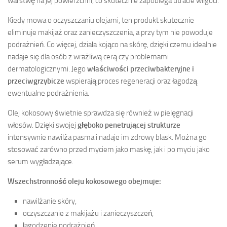
warstwę na jej powierzchni, co skutecznie zapobiega utracie wilgoci.
Kiedy mowa o oczyszczaniu olejami, ten produkt skutecznie
eliminuje makijaż oraz zanieczyszczenia, a przy tym nie powoduje
podrażnień. Co więcej, działa kojąco na skórę, dzięki czemu idealnie
nadaje się dla osób z wrażliwą cerą czy problemami
dermatologicznymi. Jego
właściwości przeciwbakteryjne i
przeciwgrzybicze
wspierają proces regeneracji oraz łagodzą
ewentualne podrażnienia.
Olej kokosowy świetnie sprawdza się również w pielęgnacji
włosów. Dzięki swojej
głęboko penetrującej strukturze
intensywnie nawilża pasma i nadaje im zdrowy blask. Można go
stosować zarówno przed myciem jako maskę, jak i po myciu jako
serum wygładzające.
Wszechstronność oleju kokosowego obejmuje:
nawilżanie skóry,
oczyszczanie z makijażu i zanieczyszczeń,
łagodzenie podrażnień,