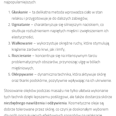
najpopularniejszych:
Głaskanie
– ta delikatna metoda wprowadza ciało w stan
relaksu i przygotowuje je do dalszych zabiegów,
Ugniatanie
– charakteryzuje się silniejszym naciskiem, co
skutkuje rozluźnieniem napiętych mięśni i zwiększeniem ich
elastyczności,
Wałkowanie
– wykorzystuje okrężne ruchy, które stymulują
krążenie zarówno krwi, jak i limfy,
Rozcieranie
– koncentruje się na intensywnym tarciu
problematycznych obszarów, przynosząc ulgę w bólach
mięśniowych,
Oklepywanie
– dynamiczna technika, która aktywuje skórę
oraz tkanki podskórne, pozytywnie wpływając na ich ukrwienie.
Stosowanie olejków podczas masażu nie tylko ułatwia wykonanie
tych technik dzięki lepszemu poślizgowi, ale także dostarcza skórze
niezbędnego nawilżenia i odżywienia
. Kosmetyczne oleje są
dobrze tolerowane przez skórę, co czyni je doskonałym wyborem
dla osób poszukujących efektywnych sposobów na relaksację.