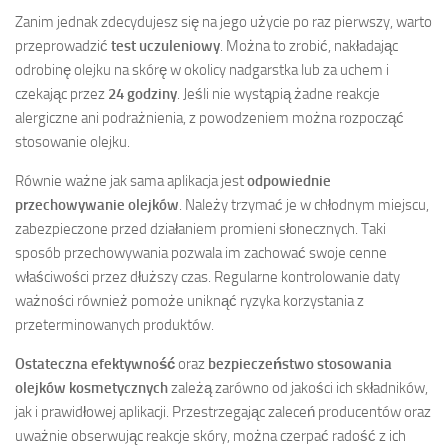
Zanim jednak zdecydujesz się na jego użycie po raz pierwszy, warto
przeprowadzić
test uczuleniowy
. Można to zrobić, nakładając
odrobinę olejku na skórę w okolicy nadgarstka lub za uchem i
czekając przez
24 godziny
. Jeśli nie wystąpią żadne reakcje
alergiczne ani podrażnienia, z powodzeniem można rozpocząć
stosowanie olejku.
Równie ważne jak sama aplikacja jest
odpowiednie
przechowywanie olejków
. Należy trzymać je w chłodnym miejscu,
zabezpieczone przed działaniem promieni słonecznych. Taki
sposób przechowywania pozwala im zachować swoje cenne
właściwości przez dłuższy czas. Regularne kontrolowanie daty
ważności również pomoże uniknąć ryzyka korzystania z
przeterminowanych produktów.
Ostateczna efektywność
oraz
bezpieczeństwo stosowania
olejków kosmetycznych
zależą zarówno od jakości ich składników,
jak i prawidłowej aplikacji. Przestrzegając zaleceń producentów oraz
uważnie obserwując reakcje skóry, można czerpać radość z ich