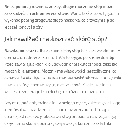
Nie zapominaj również, że zbyt długie moczenie stóp może
zaszkodzić ich ochronnej warstwie.
Warto także raz w tygodniu
wykonać peeling zrogowaciałego naskórka, co przyczyni się do
lepszej kondycji skóry.
Jak nawilżać i natłuszczać skórę stóp?
Nawilżanie oraz natłuszczanie skóry stóp
to kluczowe elementy
dbania o ich zdrowie i komfort. Warto sięgać po
kremy do stóp
,
które zawierają składniki o udowodnionej skuteczności, takie jak
mocznik
i
alantoina
. Mocznik ma właściwości keratolityczne, co
oznacza, że efektywnie usuwa martwy naskórek oraz intensywnie
nawilża skórę, poprawiając jej elastyczność. Z kolei alantoina
wspiera regenerację tkanek i łagodzi różne podrażnienia.
Aby osiągnąć optymalne efekty pielęgnacyjne, zaleca się aplikację
kremów dwa razy dziennie – rano oraz wieczorem. Po kąpieli
dobrze jest nałożyć grubszą warstwę preparatu nawilżającego;
dzięki temu skóra lepiej przyswaja wszystkie cenne składniki