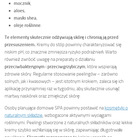
mocznik
,
aloes
,
masło shea
,
oleje roślinne
.
Te elementy skutecznie odżywiają skórę i chronią ją przed
przesuszeniem.
Kremy do stóp powinny charakteryzować się
niskim pH, co znacznie zmniejsza ryzyko podrażnień. Warto
również zwrócić uwagę na preparaty o działaniu
przeciwbakteryjnym
i
przeciwgrzybiczym
, które wspierają
zdrowie skóry. Regularne stosowanie peelingów – zarówno
solnych, jak i kwasowych – jest istotnym krokiem; zaleca się ich
aplikację przynajmniej raz w tygodniu, aby skutecznie usunąć
martwy naskórek oraz zmiękczyć skórę.
Osoby planujące domowe SPA powinny postawić na
kosmetyki o
naturalnym składzie
, wzbogacone aktywnymi wyciągami
roślinnymi. Peelingi stworzone z naturalnych składników oraz lekkie
kremy szybko wchłaniają się w skórę, zapewniając długotrwałe