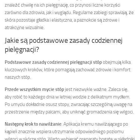
znaleźć chwilę na ich pielęgnację, co przynosi liczne korzyści
zarówno dla zdrowia, jak i wyglądu. Regularne zabiegi sprawiają, że
skóra pozostaje gładka i elastyczna, a paznokcie są zdrowe i
atrakcyjne wizualnie.
Jakie są podstawowe zasady codziennej
pielęgnacji?
Podstawowe zasady codziennej pielęgnacji stóp
obejmują kilka
kluczowych kroków, które pomagają zachować zdrowie i komfort
naszych stóp.
Przede wszystkim mycie stóp
jest niezwykle ważne. Zaleca się,
aby robić to każdego dnia w letniej wodzie z delikatnym mydłem.
Po umyciu dokładnie osusz stopy, zwracając szczególną uwagę na
przestrzenie między palcami, aby uniknąć gromadzenia się wilgoci.
Następny krok to nawilżanie
. Aplikacja kremu nawilżającego po
kąpieli znacznie wspiera utrzymanie odpowiedniego poziomu
wilgoci w skórze stóp. Warto wybierać preparaty bogate w składniki