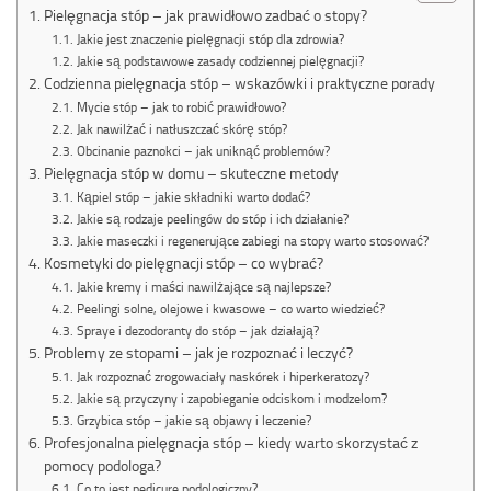
Pielęgnacja stóp – jak prawidłowo zadbać o stopy?
Jakie jest znaczenie pielęgnacji stóp dla zdrowia?
Jakie są podstawowe zasady codziennej pielęgnacji?
Codzienna pielęgnacja stóp – wskazówki i praktyczne porady
Mycie stóp – jak to robić prawidłowo?
Jak nawilżać i natłuszczać skórę stóp?
Obcinanie paznokci – jak uniknąć problemów?
Pielęgnacja stóp w domu – skuteczne metody
Kąpiel stóp – jakie składniki warto dodać?
Jakie są rodzaje peelingów do stóp i ich działanie?
Jakie maseczki i regenerujące zabiegi na stopy warto stosować?
Kosmetyki do pielęgnacji stóp – co wybrać?
Jakie kremy i maści nawilżające są najlepsze?
Peelingi solne, olejowe i kwasowe – co warto wiedzieć?
Spraye i dezodoranty do stóp – jak działają?
Problemy ze stopami – jak je rozpoznać i leczyć?
Jak rozpoznać zrogowaciały naskórek i hiperkeratozy?
Jakie są przyczyny i zapobieganie odciskom i modzelom?
Grzybica stóp – jakie są objawy i leczenie?
Profesjonalna pielęgnacja stóp – kiedy warto skorzystać z
pomocy podologa?
Co to jest pedicure podologiczny?