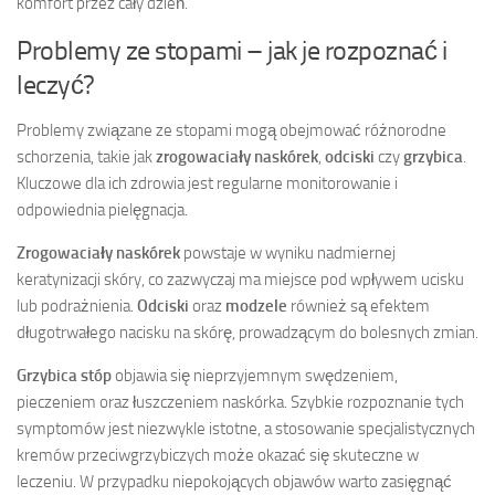
komfort przez cały dzień.
Problemy ze stopami – jak je rozpoznać i
leczyć?
Problemy związane ze stopami mogą obejmować różnorodne
schorzenia, takie jak
zrogowaciały naskórek
,
odciski
czy
grzybica
.
Kluczowe dla ich zdrowia jest regularne monitorowanie i
odpowiednia pielęgnacja.
Zrogowaciały naskórek
powstaje w wyniku nadmiernej
keratynizacji skóry, co zazwyczaj ma miejsce pod wpływem ucisku
lub podrażnienia.
Odciski
oraz
modzele
również są efektem
długotrwałego nacisku na skórę, prowadzącym do bolesnych zmian.
Grzybica stóp
objawia się nieprzyjemnym swędzeniem,
pieczeniem oraz łuszczeniem naskórka. Szybkie rozpoznanie tych
symptomów jest niezwykle istotne, a stosowanie specjalistycznych
kremów przeciwgrzybiczych może okazać się skuteczne w
leczeniu. W przypadku niepokojących objawów warto zasięgnąć