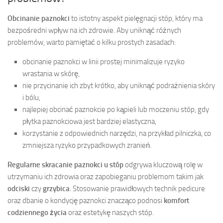
Obcinanie paznokci
to istotny aspekt pielęgnacji stóp, który ma
bezpośredni wpływ na ich zdrowie. Aby uniknąć różnych
problemów, warto pamiętać o kilku prostych zasadach:
obcinanie paznokci w linii prostej minimalizuje ryzyko
wrastania w skórę,
nie przycinanie ich zbyt krótko, aby uniknąć podrażnienia skóry
i bólu,
najlepiej obcinać paznokcie po kąpieli lub moczeniu stóp, gdy
płytka paznokciowa jest bardziej elastyczna,
korzystanie z odpowiednich narzędzi, na przykład pilniczka, co
zmniejsza ryzyko przypadkowych zranień.
Regularne skracanie paznokci u stóp
odgrywa kluczową rolę w
utrzymaniu ich zdrowia oraz zapobieganiu problemom takim jak
odciski
czy
grzybica
. Stosowanie prawidłowych technik pedicure
oraz dbanie o kondycję paznokci znacząco podnosi
komfort
codziennego życia
oraz estetykę naszych stóp.