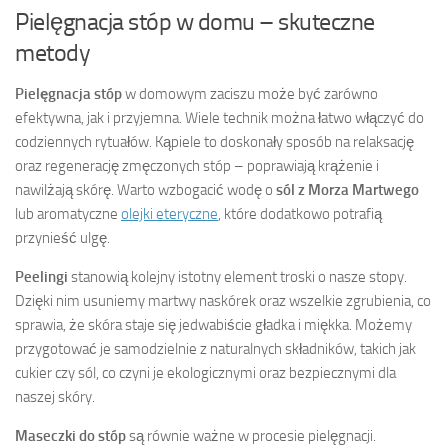
Pielęgnacja stóp w domu – skuteczne
metody
Pielęgnacja stóp
w domowym zaciszu może być zarówno
efektywna, jak i przyjemna. Wiele technik można łatwo włączyć do
codziennych rytuałów. Kąpiele to doskonały sposób na relaksację
oraz regenerację zmęczonych stóp – poprawiają krążenie i
nawilżają skórę. Warto wzbogacić wodę o
sól z Morza Martwego
lub aromatyczne
olejki eteryczne
, które dodatkowo potrafią
przynieść ulgę.
Peelingi
stanowią kolejny istotny element troski o nasze stopy.
Dzięki nim usuniemy martwy naskórek oraz wszelkie zgrubienia, co
sprawia, że skóra staje się jedwabiście gładka i miękka. Możemy
przygotować je samodzielnie z naturalnych składników, takich jak
cukier czy sól, co czyni je ekologicznymi oraz bezpiecznymi dla
naszej skóry.
Maseczki do stóp
są równie ważne w procesie pielęgnacji.