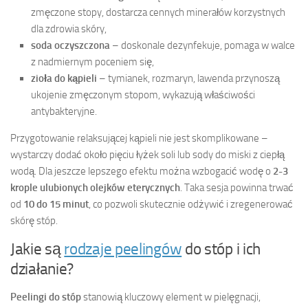
zmęczone stopy, dostarcza cennych minerałów korzystnych
dla zdrowia skóry,
soda oczyszczona
– doskonale dezynfekuje, pomaga w walce
z nadmiernym poceniem się,
zioła do kąpieli
– tymianek, rozmaryn, lawenda przynoszą
ukojenie zmęczonym stopom, wykazują właściwości
antybakteryjne.
Przygotowanie relaksującej kąpieli nie jest skomplikowane –
wystarczy dodać około pięciu łyżek soli lub sody do miski z ciepłą
wodą. Dla jeszcze lepszego efektu można wzbogacić wodę o
2-3
krople ulubionych olejków eterycznych
. Taka sesja powinna trwać
od
10 do 15 minut
, co pozwoli skutecznie odżywić i zregenerować
skórę stóp.
Jakie są
rodzaje peelingów
do stóp i ich
działanie?
Peelingi do stóp
stanowią kluczowy element w pielęgnacji,