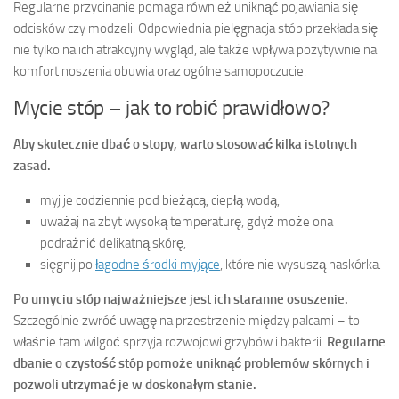
Regularne przycinanie pomaga również uniknąć pojawiania się
odcisków czy modzeli. Odpowiednia pielęgnacja stóp przekłada się
nie tylko na ich atrakcyjny wygląd, ale także wpływa pozytywnie na
komfort noszenia obuwia oraz ogólne samopoczucie.
Mycie stóp – jak to robić prawidłowo?
Aby skutecznie dbać o stopy, warto stosować kilka istotnych
zasad.
myj je codziennie pod bieżącą, ciepłą wodą,
uważaj na zbyt wysoką temperaturę, gdyż może ona
podrażnić delikatną skórę,
sięgnij po
łagodne środki myjące
, które nie wysuszą naskórka.
Po umyciu stóp najważniejsze jest ich staranne osuszenie.
Szczególnie zwróć uwagę na przestrzenie między palcami – to
właśnie tam wilgoć sprzyja rozwojowi grzybów i bakterii.
Regularne
dbanie o czystość stóp pomoże uniknąć problemów skórnych i
pozwoli utrzymać je w doskonałym stanie.