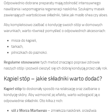
Odpowiednio dobrane preparaty mają zdolność intensywnego
nawilżania i wspomagania regeneracji naskórka. Szukajmy masek
zawierających wartościowe składniki, takie jak masło shea czy aloes.
Aby kompleksowo zadbać o kondycję swoich stóp w domowych
warunkach, warto również pomyśleć o odpowiednich akcesoriach:
misce do kąpieli,
tarkach,
pilniczkach do paznokci.
Regularne stosowanie
tych metod znacząco poprawi zdrowie
naszych stóp i pozwoli cieszyć się ich dobrą kondycją przez cały rok.
Kąpiel stóp – jakie składniki warto dodać?
Kąpiel stóp
to doskonały sposób na relaksację oraz zadbanie o
kondycję skóry. Aby wzmocnić jej efekty, warto wzbogacić ją o
odpowiednie składniki. Oto kilka z nich:
sól z Morza Martwego
– zmiękcza naskórek, orzeźwia