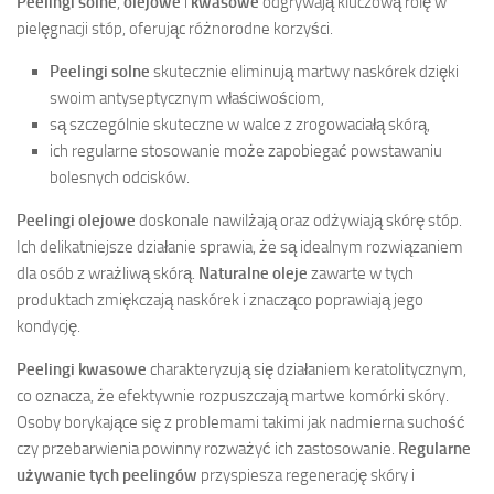
Peelingi solne
,
olejowe
i
kwasowe
odgrywają kluczową rolę w
pielęgnacji stóp, oferując różnorodne korzyści.
Peelingi solne
skutecznie eliminują martwy naskórek dzięki
swoim antyseptycznym właściwościom,
są szczególnie skuteczne w walce z zrogowaciałą skórą,
ich regularne stosowanie może zapobiegać powstawaniu
bolesnych odcisków.
Peelingi olejowe
doskonale nawilżają oraz odżywiają skórę stóp.
Ich delikatniejsze działanie sprawia, że są idealnym rozwiązaniem
dla osób z wrażliwą skórą.
Naturalne oleje
zawarte w tych
produktach zmiękczają naskórek i znacząco poprawiają jego
kondycję.
Peelingi kwasowe
charakteryzują się działaniem keratolitycznym,
co oznacza, że efektywnie rozpuszczają martwe komórki skóry.
Osoby borykające się z problemami takimi jak nadmierna suchość
czy przebarwienia powinny rozważyć ich zastosowanie.
Regularne
używanie tych peelingów
przyspiesza regenerację skóry i