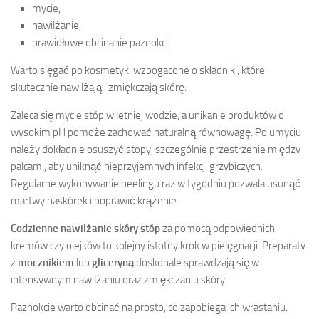
mycie,
nawilżanie,
prawidłowe obcinanie paznokci.
Warto sięgać po kosmetyki wzbogacone o składniki, które
skutecznie nawilżają i zmiękczają skórę.
Zaleca się mycie stóp w letniej wodzie, a unikanie produktów o
wysokim pH pomoże zachować naturalną równowagę. Po umyciu
należy dokładnie osuszyć stopy, szczególnie przestrzenie między
palcami, aby uniknąć nieprzyjemnych infekcji grzybiczych.
Regularne wykonywanie peelingu raz w tygodniu pozwala usunąć
martwy naskórek i poprawić krążenie.
Codzienne nawilżanie skóry stóp
za pomocą odpowiednich
kremów czy olejków to kolejny istotny krok w pielęgnacji. Preparaty
z
mocznikiem
lub
gliceryną
doskonale sprawdzają się w
intensywnym nawilżaniu oraz zmiękczaniu skóry.
Paznokcie warto obcinać na prosto, co zapobiega ich wrastaniu.