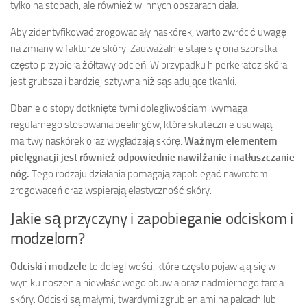
tylko na stopach, ale również w innych obszarach ciała.
Aby zidentyfikować zrogowaciały naskórek, warto zwrócić uwagę
na zmiany w fakturze skóry. Zauważalnie staje się ona szorstka i
często przybiera żółtawy odcień. W przypadku hiperkeratoz skóra
jest grubsza i bardziej sztywna niż sąsiadujące tkanki.
Dbanie o stopy dotknięte tymi dolegliwościami wymaga
regularnego stosowania peelingów, które skutecznie usuwają
martwy naskórek oraz wygładzają skórę.
Ważnym elementem
pielęgnacji jest również odpowiednie nawilżanie i natłuszczanie
nóg.
Tego rodzaju działania pomagają zapobiegać nawrotom
zrogowaceń oraz wspierają elastyczność skóry.
Jakie są przyczyny i zapobieganie odciskom i
modzelom?
Odciski
i
modzele
to dolegliwości, które często pojawiają się w
wyniku noszenia niewłaściwego obuwia oraz nadmiernego tarcia
skóry. Odciski są małymi, twardymi zgrubieniami na palcach lub