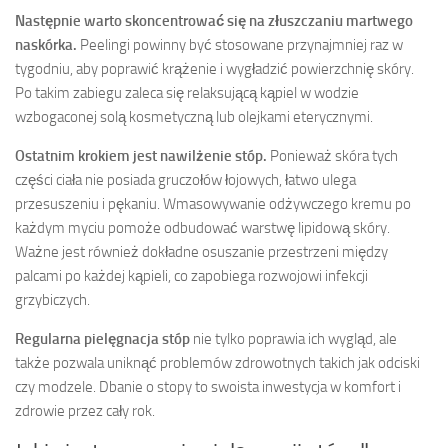
Następnie warto skoncentrować się na złuszczaniu martwego
naskórka.
Peelingi powinny być stosowane przynajmniej raz w
tygodniu, aby poprawić krążenie i wygładzić powierzchnię skóry.
Po takim zabiegu zaleca się relaksującą kąpiel w wodzie
wzbogaconej solą kosmetyczną lub olejkami eterycznymi.
Ostatnim krokiem jest nawilżenie stóp.
Ponieważ skóra tych
części ciała nie posiada gruczołów łojowych, łatwo ulega
przesuszeniu i pękaniu. Wmasowywanie odżywczego kremu po
każdym myciu pomoże odbudować warstwę lipidową skóry.
Ważne jest również dokładne osuszanie przestrzeni między
palcami po każdej kąpieli, co zapobiega rozwojowi infekcji
grzybiczych.
Regularna pielęgnacja stóp
nie tylko poprawia ich wygląd, ale
także pozwala uniknąć problemów zdrowotnych takich jak odciski
czy modzele. Dbanie o stopy to swoista inwestycja w komfort i
zdrowie przez cały rok.