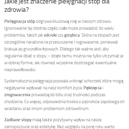
Jakie jest znaczenie pielęgnacji stóp dla
zdrowia?
Pielęgnacja stóp
odgrywa kluczową rolę w naszym zdrowiu.
Ignorowanie tej istotnej części ciała może prowadzić do wielu
problemów, takich jak
odciski
czy
grzybica
. Skóra na stopach jest
szczególnie narażona na przesuszenie i rogowacenie, ponieważ
brakuje jej gruczołów łojowych. Dlatego tak ważne jest, aby
regularnie dbać o stopy – dzięki temu można nie tylko utrzymać je
w dobrej formie, ale również wcześnie dostrzegać ewentualne
nieprawidłowości.
Systematyczna pielęgnacja pozwala uniknąć schorzeń, które mogą
negatywnie wpływać na nasz komfort życia.
Pęknięcia
i
zrogowacenia
prowadzą do bólu oraz trudności podczas
chodzenia. Co więcej, odpowiednia troska o paznokcie zapobiega ich
wrastaniu oraz innym problemom zdrowotnym.
Zadbane stopy
mają także pozytywny wpływ na nasze
samopoczucie oraz estetykę. Bez względu na porę roku warto