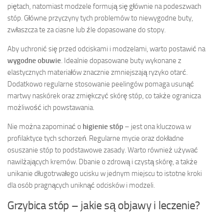
piętach, natomiast modzele formują się głównie na podeszwach
stóp. Główne przyczyny tych problemów to niewygodne buty,
zwłaszcza te za ciasne lub źle dopasowane do stopy.
Aby uchronić się przed odciskami i modzelami, warto postawić na
wygodne obuwie
. Idealnie dopasowane buty wykonane z
elastycznych materiałów znacznie zmniejszają ryzyko otarć.
Dodatkowo regularne stosowanie peelingów pomaga usunąć
martwy naskórek oraz zmiękczyć skórę stóp, co także ogranicza
możliwość ich powstawania.
Nie można zapominać o
higienie stóp
– jest ona kluczowa w
profilaktyce tych schorzeń. Regularne mycie oraz dokładne
osuszanie stóp to podstawowe zasady. Warto również używać
nawilżających kremów. Dbanie o zdrową i czystą skórę, a także
unikanie długotrwałego ucisku w jednym miejscu to istotne kroki
dla osób pragnących uniknąć odcisków i modzeli.
Grzybica stóp – jakie są objawy i leczenie?