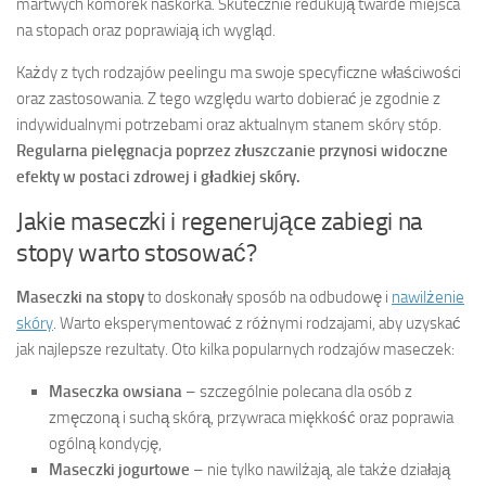
martwych komórek naskórka. Skutecznie redukują twarde miejsca
na stopach oraz poprawiają ich wygląd.
Każdy z tych rodzajów peelingu ma swoje specyficzne właściwości
oraz zastosowania. Z tego względu warto dobierać je zgodnie z
indywidualnymi potrzebami oraz aktualnym stanem skóry stóp.
Regularna pielęgnacja poprzez złuszczanie przynosi widoczne
efekty w postaci zdrowej i gładkiej skóry.
Jakie maseczki i regenerujące zabiegi na
stopy warto stosować?
Maseczki na stopy
to doskonały sposób na odbudowę i
nawilżenie
skóry
. Warto eksperymentować z różnymi rodzajami, aby uzyskać
jak najlepsze rezultaty. Oto kilka popularnych rodzajów maseczek:
Maseczka owsiana
– szczególnie polecana dla osób z
zmęczoną i suchą skórą, przywraca miękkość oraz poprawia
ogólną kondycję,
Maseczki jogurtowe
– nie tylko nawilżają, ale także działają