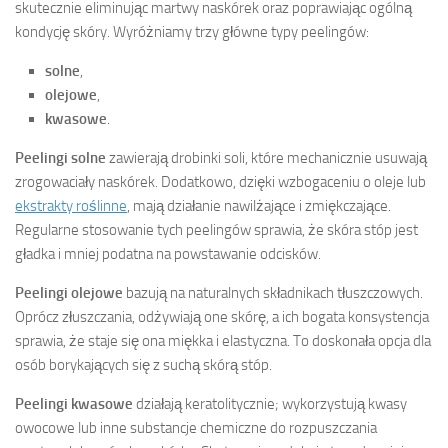
skutecznie eliminując martwy naskórek oraz poprawiając ogólną
kondycję skóry. Wyróżniamy trzy główne typy peelingów:
solne
,
olejowe
,
kwasowe
.
Peelingi solne
zawierają drobinki soli, które mechanicznie usuwają
zrogowaciały naskórek. Dodatkowo, dzięki wzbogaceniu o oleje lub
ekstrakty roślinne
, mają działanie nawilżające i zmiękczające.
Regularne stosowanie tych peelingów sprawia, że skóra stóp jest
gładka i mniej podatna na powstawanie odcisków.
Peelingi olejowe
bazują na naturalnych składnikach tłuszczowych.
Oprócz złuszczania, odżywiają one skórę, a ich bogata konsystencja
sprawia, że staje się ona miękka i elastyczna. To doskonała opcja dla
osób borykających się z suchą skórą stóp.
Peelingi kwasowe
działają keratolitycznie; wykorzystują kwasy
owocowe lub inne substancje chemiczne do rozpuszczania