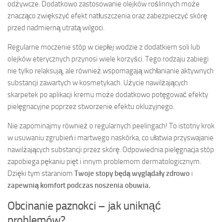
odżywcze. Dodatkowo zastosowanie olejków roślinnych może
znacząco zwiększyć efekt natłuszczenia oraz zabezpieczyć skórę
przed nadmierną utratą wilgoci.
Regularne moczenie stóp w ciepłej wodzie z dodatkiem soli lub
olejków eterycznych przynosi wiele korzyści. Tego rodzaju zabiegi
nie tylko relaksują, ale również wspomagają wchłanianie aktywnych
substancji zawartych w kosmetykach. Użycie nawilżających
skarpetek po aplikacji kremu może dodatkowo potęgować efekty
pielęgnacyjne poprzez stworzenie efektu okluzyjnego.
Nie zapominajmy również o regularnych peelingach! To istotny krok
w usuwaniu zgrubień i martwego naskórka, co ułatwia przyswajanie
nawilżających substancji przez skórę. Odpowiednia pielęgnacja stóp
zapobiega pękaniu pięt i innym problemom dermatologicznym.
Dzięki tym staraniom
Twoje stopy będą wyglądały zdrowo
i
zapewnią komfort podczas noszenia obuwia.
Obcinanie paznokci – jak uniknąć
problemów?