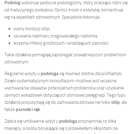
Podolog
wykonuje pedicure podologiczny, który znacząco różni się
od tradycyjnego podejścia. Oprócz troski o estetykę, koncentruje
się na aspektach zdrowotnych. Specjalista dokonuje:
oceny kondycji stóp,
usuwania nadmiaru zrogowaciałego naskórka,
leczenia infekcji grzybiczych i wrastających paznokci.
Takie działania pomagają zapobiegać poważniejszym problemom
zdrowotnym.
Regularne wizyty u
podologa
są również istotne dla profilaktyki.
Dzięki systematycznym konsultacjom możliwe jest wczesne
wychwycenie objawów potencjalnych problemów oraz uzyskanie
cennych wskazówek dotyczących domowej pielęgnacji. Tego typu
działania przyczyniają się do zachowania zdrowia nie tylko
stóp
, ale
także
paznokci rąk
.
Zaleca się umówienie wizyt u
podologa
przynajmniej co kilka
miesięcy, a osoby borykające się z przewlekłymi kłopotami ze