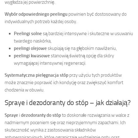
wygładza jej powierzchnię.
Wybór odpowiedniego peelingu
powinien być dostosowany do
indywidualnych potrzeb każdej osoby.
Peelingi solne
są bardziej intensywne i skuteczne w usuwaniu
twardego naskórka,
peelingi olejowe
skupiają się na głębokim nawilżeniu,
peelingi kwasowe
stanowią świetną opcję dla skóry
wymagającej intensywnej regeneracji.
Systematyczna pielęgnacja stóp
przy użyciu tych produktów
może znacznie poprawić ich kondycję oraz zwiększyć komfort
chodzenia w obuwiu.
Spraye i dezodoranty do stóp – jak działają?
Spraye
i
dezodoranty do stóp
to doskonałe rozwiązania w walce z
nadmiernym poceniem się oraz nieprzyjemnymi zapachami. Ich
skuteczność wynika z zastosowania składników
antyperspiracyjnych, które ograniczają wydzielanie potu oraz