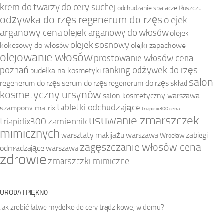
krem do twarzy do cery suchej
odchudzanie spalacze tłuszczu
odżywka do rzęs regenerum do rzęs
olejek
arganowy cena
olejek arganowy do włosów
olejek
olejek sosnowy
kokosowy do włosów
olejki zapachowe
olejowanie włosów
prostowanie włosów cena
poznań
ranking odżywek do rzęs
pudełka na kosmetyki
salon
regenerum do rzęs serum do rzęs
regenerum do rzęs skład
kosmetyczny ursynów
salon kosmetyczny warszawa
tabletki odchudzające
szampony matrix
triapidix300 cena
usuwanie zmarszczek
triapidix300 zamiennik
mimicznych
warsztaty makijażu warszawa
zabiegi
Wrocław
zagęszczanie włosów cena
odmładzające warszawa
zdrowie
zmarszczki mimiczne
URODA I PIĘKNO
Jak zrobić łatwo mydełko do cery trądzikowej w domu?