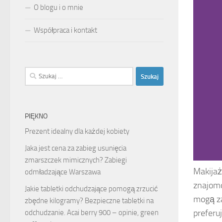
O blogu i o mnie
Współpraca i kontakt
Szukaj:
PIĘKNO
Prezent idealny dla każdej kobiety
Jaka jest cena za zabieg usunięcia
zmarszczek mimicznych? Zabiegi
Makijaż
odmładzające Warszawa
znajomo
Jakie tabletki odchudzające pomogą zrzucić
mogą za
zbędne kilogramy? Bezpieczne tabletki na
preferu
odchudzanie. Acai berry 900 – opinie, green