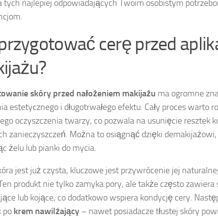
a tych najlepiej odpowiadających Twoim osobistym potrzeb
ncjom.
 przygotować cerę przed aplik
ijażu?
towanie skóry przed nałożeniem makijażu
ma ogromne znac
ia estetycznego i długotrwałego efektu. Cały proces warto r
ego oczyszczenia twarzy, co pozwala na usunięcie resztek
ch zanieczyszczeń. Można to osiągnąć dzięki demakijażowi,
c żelu lub pianki do mycia.
kóra jest już czysta, kluczowe jest przywrócenie jej natural
 Ten produkt nie tylko zamyka pory, ale także często zawiera 
jące lub kojące, co dodatkowo wspiera kondycję cery. Nastę
ć po
krem nawilżający
– nawet posiadacze tłustej skóry pow