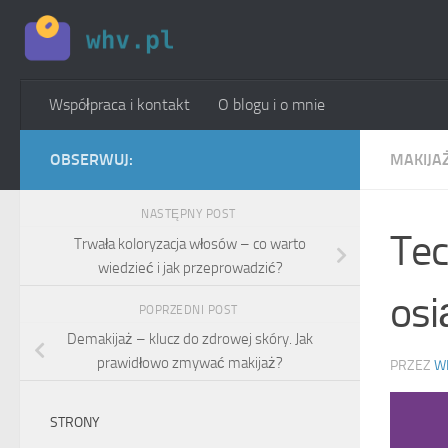
Skip to content
Współpraca i kontakt
O blogu i o mnie
OBSERWUJ:
MAKIJAŻ
NASTĘPNY POST
Tec
Trwała koloryzacja włosów – co warto
wiedzieć i jak przeprowadzić?
osi
POPRZEDNI POST
Demakijaż – klucz do zdrowej skóry. Jak
prawidłowo zmywać makijaż?
PRZEZ
W
STRONY