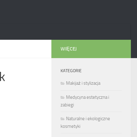
WIĘCEJ
KATEGORIE
ak
Makijaż i stylizacja
Medycyna estetyczna i
zabiegi
Naturalne i ekologiczne
kosmetyki