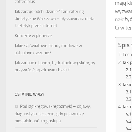
coffee plus
mają kl
wyzwani
Jak zacząć odchudzanie? Tani catering
dietetyczny Warszawa – błyskawiczna dieta.
nałożyć
Dietetyk przez internet
Ci w tej
Koncerty w plenerze
Spis 
Jakie są światowe trendy modowe w
aktualnym sezonie?
Tech
Jak 
Jak zadbać o barierę hydrolipidową skóry, by
przywrócić jej zdrowie i blask?
Jaki
OSTATNIE WPISY
Jak 
Poślizg kręgów (kręgozmyk) – objawy,
diagnostyka i leczenie, gdy pojawia się
niestabilność kręgosłupa