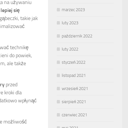
ega na używaniu
epiej się
marzec 2023
ąbeczki, takie jak
luty 2023
nimalizować
październik 2022
ować technikę
luty 2022
cieni do powiek,
styczeń 2022
em, ale także
listopad 2021
ry
przed
wrzesień 2021
 kroki dla
atkowo wpłynąć
sierpień 2021
czerwiec 2021
e możliwość
maj 2021