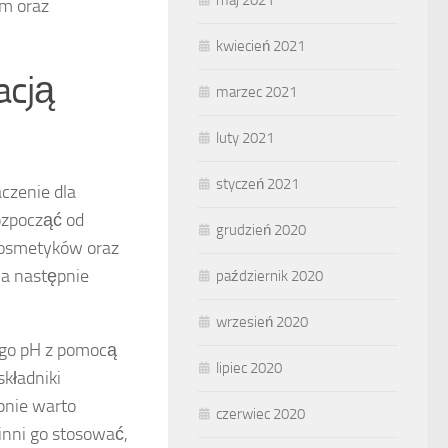
om oraz
kwiecień 2021
acją
marzec 2021
luty 2021
styczeń 2021
zenie dla
ozpocząć od
grudzień 2020
 kosmetyków oraz
 a następnie
październik 2020
wrzesień 2020
nego pH z pomocą
lipiec 2020
składniki
pnie warto
czerwiec 2020
inni go stosować,