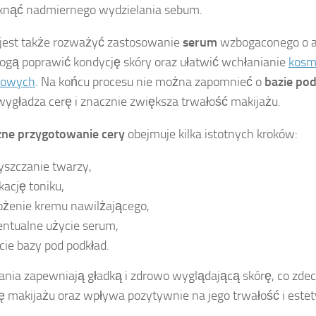
knąć nadmiernego wydzielania sebum.
jest także rozważyć zastosowanie
serum
wzbogaconego o ak
ogą poprawić kondycję skóry oraz ułatwić wchłanianie
kosm
żowych
. Na końcu procesu nie można zapomnieć o
bazie po
wygładza cerę i znacznie zwiększa trwałość makijażu.
zne przygotowanie cery
obejmuje kilka istotnych kroków:
yszczanie twarzy,
kację toniku,
ożenie kremu nawilżającego,
ntualne użycie serum,
cie bazy pod podkład.
łania zapewniają gładką i zdrowo wyglądającą skórę, co zde
ję makijażu oraz wpływa pozytywnie na jego trwałość i estet