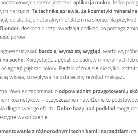
 podstawowych metod jest tzw.
aplikacja mokra
, która pol
ych narzędzi.
Ta technika sprawia, że kosmetyki mineralne l
iają
, co skutkuje naturalnym efektem na skórze. Na przykład g
 Blender
, doskonale rozprowadzają podkład, co pomaga zmi
ność porów.
pragniesz uzyskać
bardziej wyrazisty wygląd
, warto wyprób
ji na sucho
. Korzystając z pędzli do pudrów mineralnych lub 
osiągnąć głębsze kolory. Pędzle różnią się nie tylko kształt
cią włosia, co wpływa na ostateczny rezultat makijażu.
żna również zapominać o
odpowiednim przygotowaniu skó
iem kosmetyków – oczyszczanie i nawilżenie to podstawowe
ia długotrwałego efektu.
Dobre bazy pod podkład
mogą dod
ekcyjne wykończenie.
ymentowanie z różnorodnymi technikami i narzędziami
daj