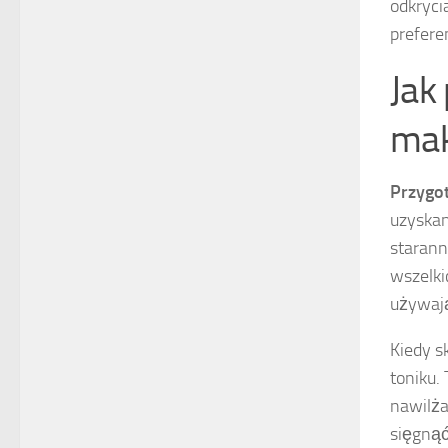
odkryci
prefere
Jak
mak
Przygo
uzyskan
starann
wszelki
używają
Kiedy s
toniku.
nawilża
sięgną