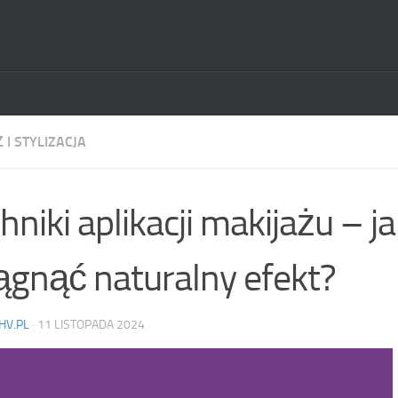
 I STYLIZACJA
hniki aplikacji makijażu – j
ągnąć naturalny efekt?
HV.PL
·
11 LISTOPADA 2024