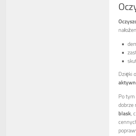
Oczy
Oczysz
nałożen
dem
zas
sku
Dzięki 
aktywn
Po tym 
dobrze 
blask
, 
cennych
popra