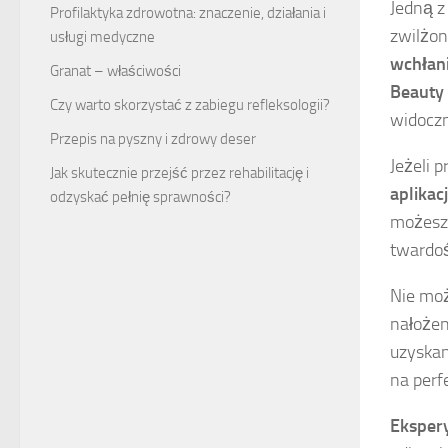
Jedną z
Profilaktyka zdrowotna: znaczenie, działania i
zwilżon
usługi medyczne
wchłan
Granat – właściwości
Beauty
Czy warto skorzystać z zabiegu refleksologii?
widocz
Przepis na pyszny i zdrowy deser
Jeżeli 
Jak skutecznie przejść przez rehabilitację i
aplikac
odzyskać pełnię sprawności?
możesz 
twardoś
Nie mo
nałożen
uzyskan
na perf
Eksper