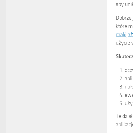
aby uni
Dobrze 
które m
makija
użycie 
Skutec
ocz
apli
nał
ewe
uży
Te dzia
aplikac