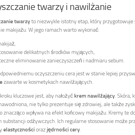
szczanie twarzy i nawilżanie
czanie twarzy
to niezwykle istotny etap, który przygotowuje
ie makijażu. W jego ramach warto wykonać:
akijaż,
tosowanie delikatnych środków myjących,
teczne eliminowanie zanieczyszczeń i nadmiaru sebum.
odpowiedniemu oczyszczeniu cera jest w stanie lepiej przys
e
zawarte w kosmetykach nawilżających.
kroku kluczowe jest, aby nałożyć
krem nawilżający
. Skóra, 
nawodniona, nie tylko prezentuje się zdrowiej, ale także zys
co znacząco wpływa na efekt końcowy makijażu. Kremy te do
 substancji odżywczych. Ich regularne stosowanie może prz
wy
elastyczności
oraz
jędrności cery
.