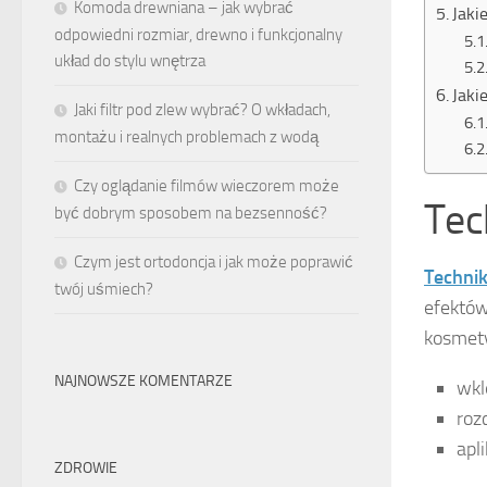
Komoda drewniana – jak wybrać
Jaki
odpowiedni rozmiar, drewno i funkcjonalny
układ do stylu wnętrza
Jaki
Jaki filtr pod zlew wybrać? O wkładach,
montażu i realnych problemach z wodą
Czy oglądanie filmów wieczorem może
Tec
być dobrym sposobem na bezsenność?
Czym jest ortodoncja i jak może poprawić
Technik
twój uśmiech?
efektó
kosmet
NAJNOWSZE KOMENTARZE
wkl
roz
apl
ZDROWIE