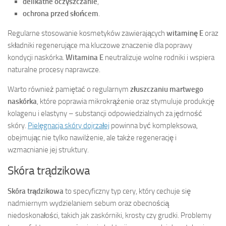
delikatne oczyszczanie
,
ochrona przed słońcem
.
Regularne stosowanie kosmetyków zawierających
witaminę E
oraz
składniki regenerujące ma kluczowe znaczenie dla poprawy
kondycji naskórka.
Witamina E
neutralizuje wolne rodniki i wspiera
naturalne procesy naprawcze.
Warto również pamiętać o regularnym
złuszczaniu martwego
naskórka
, które poprawia mikrokrążenie oraz stymuluje produkcję
kolagenu i elastyny – substancji odpowiedzialnych za jędrność
skóry.
Pielęgnacja skóry dojrzałej
powinna być kompleksowa,
obejmując nie tylko nawilżenie, ale także regenerację i
wzmacnianie jej struktury.
Skóra trądzikowa
Skóra trądzikowa
to specyficzny typ cery, który cechuje się
nadmiernym wydzielaniem sebum oraz obecnością
niedoskonałości, takich jak zaskórniki, krosty czy grudki. Problemy