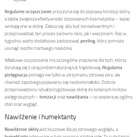
Regularne oczyszczanie
przyczynia się do poprawy kondycji skóry,
a także zwiększa efektywność stosowanych kosmetyków – lepiej
wnikają one w skórę. Zaleca się, aby być konsekwentnym i
przeprowadzać ten proces zarówno rano, jak i wieczorem. Raz w
tygodniu warto dodatkowo zastosować
peeling
, który pomoże
usunąć resztki martwego naskórka.
Właściwe oczyszczanie ma szczególne znaczenie dla tych, którzy
borykają się z cerą problematyczną lub trądzikową.
Regularna
pielęgnacja
pomaga nie tylko w utrzymaniu zdrowej cery, ale
również zapobiega pojawianiu się niedoskonałości. Dobrze
przeprowadzony rytuał przygotowuje skórę do kolejnych kroków
pielęgnacyjnych –
tonizacji
oraz
nawilżania
– co wspiera jej ogólny
stan oraz wygląd.
Nawilżenie i humektanty
Nawilżenie skóry
jest kluczowe dla jej zdrowego wyglądu, a
humektanty
odgrywają w tym procesie istotną rolę. Te substancje