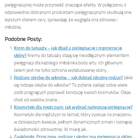
pielęgnacyjnej może przynieść znaczące efekty. W połączeniu z
odpowiednio dobranymi produktami pielęgnacyjnymi skutkują one
lepszym stanem cery, sprawiając że wygląda ona zdrowiej i
młodziej.
Podobne Posty:
Krem do tatuaży – jak dbać o pielęgnację i regenerację
skóry?
Kremy do tatuaży stają się nieodłącznym elementem
pielęgnacji dla każdego miłośnika body artu. Ich głównym
celem jest nie tylko ochrona wytatuowanej skóry...
Rodzaje olejów do włosów – jak dobrać idealny rodzaj?
Jakie
są rodzaje olejów do włosów? To pytanie zadaje sobie wiele
osób pragnących poprawić kondycję swoich kosmyków. Oleje,
choć od wieków znane...
Kosmetyki dla mężczyzn: jak wybrać najlepszą pielęgnację?
Kosmetyki dla mężczyzn to temat, który zyskuje na znaczeniu
w dzisiejszym świecie, pełnym dynamicznych zmian i rosnącej
świadomości zdrowotnej. W miarę jak...
Zaskórniki: Przyczyny, rodzaje i skuteczna pielęgnacja skóry