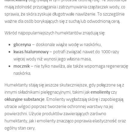
mają zdolność przyciągania i zatrzymywania cząsteczek wody, co
sprawia, że skóra zyskuje długotrwałe nawilżenie. To szczególnie
ważne dla osób borykających się z suchą lub odwodnioną cerą.
Wśród najpopularniejszych humektantów znajdują się:
gliceryna
– doskonale wiąże wodę w naskórku,
kwas hialuronowy
– potrafi związać nawet do 1000 razy
więcej wody niż wynosi jego własna masa,
mocznik
– nie tylko nawilża, ale także wspomaga regenerację
naskórka.
Humektanty stają się jeszcze skuteczniejsze, gdy połączone są z
innymi składnikami pielęgnacyjnymi, takimi jak
emolienty
czy
okluzyjne substancje
. Emolienty wygładzają skórę i zapobiegają
utracie wilgoci poprzez tworzenie ochronnej warstwy na jej
powierzchni. Użycie produktów zawierających zarówno
humektanty, jak i emolienty znacząco poprawia elastyczność oraz
ogólny stan cery.