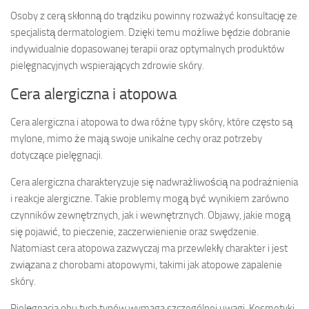
Osoby z cerą skłonną do trądziku powinny rozważyć konsultację ze
specjalistą dermatologiem. Dzięki temu możliwe będzie dobranie
indywidualnie dopasowanej terapii oraz optymalnych produktów
pielęgnacyjnych wspierających zdrowie skóry.
Cera alergiczna i atopowa
Cera alergiczna i atopowa to dwa różne typy skóry, które często są
mylone, mimo że mają swoje unikalne cechy oraz potrzeby
dotyczące pielęgnacji.
Cera alergiczna charakteryzuje się nadwrażliwością na podrażnienia
i reakcje alergiczne. Takie problemy mogą być wynikiem zarówno
czynników zewnętrznych, jak i wewnętrznych. Objawy, jakie mogą
się pojawić, to pieczenie, zaczerwienienie oraz swędzenie.
Natomiast cera atopowa zazwyczaj ma przewlekły charakter i jest
związana z chorobami atopowymi, takimi jak atopowe zapalenie
skóry.
Pielęgnacja obu tych typów wymaga szczególnej uwagi. Kosmetyki