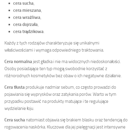
cera sucha
,
cera mieszana
,
cera wrażliwa
,
cera dojrzała
,
cera trądzikowa
.
Każdy z tych rodzajów charakteryzuje się unikalnymi
właściwościami i wymaga odpowiedniego traktowania.
Cera normalna
jest gładka i nie ma widocznych niedoskonałości.
Osoby posiadające ten typ mogą swobodnie korzystać z
różnorodnych kosmetyków bez obaw o ich negatywne działanie.
Cera tłusta
produkuje nadmiar sebum, co często prowadzi do
pojawiania się wyprysków oraz zatykania porów. Warto w tym
przypadku postawić na produkty matujące i te regulujące
wydzielanie łoju.
Cera sucha
natomiast objawia się brakiem blasku oraz tendencją do
rogowacenia naskórka. Kluczowe dla jej pielęgnacji jest intensywne