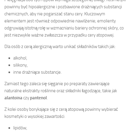
powinny być hipoalergiczne i pozbawione drażniących substancji
chemicznych, aby nie pogarszać stanu cery. Kluczowym
elementem jest również odpowiednie nawilżenie; emolienty
odgrywają istotną rolę w wzmacnianiu bariery ochronnej skóry, co
jest niezwykle ważne zwłaszcza w przypadku cery atopowej.
Dla osób z cerą alergiczną warto unikać składników takich jak:
alkohol,
silikony,
inne drażniące substancje.
Zamiast tego zaleca się sięganie po preparaty zawierające
naturalne ekstrakty roślinne oraz składniki łagodzące, takie jak
alantoina
czy
pantenol
.
Z kolei osoby borykające się z cerą atopową powinny wybierać
kosmetyki o wysokiej zawartości:
lipidów,