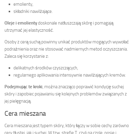
emolienty,
składniki nawilżające.
Oleje i emolienty
doskonale natłuszczają skórę i pomagają
utrzymać jej elastyczność.
Osoby z cerą suchą powinny unikać produktów mogących wywołać
podrażnienia oraz nie stosować nadmiernych metod oczyszczania.
Zaleca się korzystanie z:
delikatnych środków czyszczących,
regularnego aplikowania intensywnie nawilżających kremów.
Podejmując te kroki
, można znacząco poprawić kondycję suchej
skóry i zapobiec pojawianiu się kolejnych problemów związanych z
jej pielęgnacją.
Cera mieszana
Cera mieszana jest typem skóry, który łączy w sobie cechy zarówno
cery tłustej, jak i suchej. W tzw. strefie T, czyli na czole, nosie i