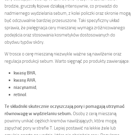
brodzie, gruczoły łojowe działają intensywnie, co prowadzi do
nadmiernego wydzielania sebum, z kolei policzki oraz skronie mogą
być odczuwalnie bardziej przesuszone. Taki specyficzny układ
sprawia, że pielęgnacja cery mieszanej wymaga zróżnicowanego
podejścia oraz stosowania kosmetyków dostosowanych do
obydwu typów skóry.
W trosce o cerę mieszaną niezwykle ważne są nawilżenie oraz
regulacja produkcji sebum. Warto sięgnąć po produkty zawierające:
kwasy BHA
,
kwasy AHA
,
niacynamid
,
retinol
.
Te składniki skutecznie oczyszczają pory i pomagają utrzymać
równowagę w wydzielaniu sebum.
Osoby z cerą mieszaną
powinny unikać ciężkich kremów nawilżających, które mogą
zapychać pory w strefie T. Lepiej postawić na lekkie żele lub