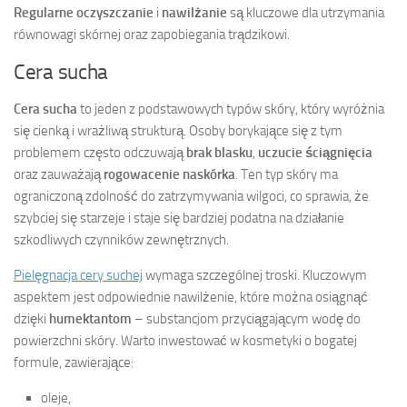
Regularne oczyszczanie
i
nawilżanie
są kluczowe dla utrzymania
równowagi skórnej oraz zapobiegania trądzikowi.
Cera sucha
Cera sucha
to jeden z podstawowych typów skóry, który wyróżnia
się cienką i wrażliwą strukturą. Osoby borykające się z tym
problemem często odczuwają
brak blasku
,
uczucie ściągnięcia
oraz zauważają
rogowacenie naskórka
. Ten typ skóry ma
ograniczoną zdolność do zatrzymywania wilgoci, co sprawia, że
szybciej się starzeje i staje się bardziej podatna na działanie
szkodliwych czynników zewnętrznych.
Pielęgnacja cery suchej
wymaga szczególnej troski. Kluczowym
aspektem jest odpowiednie nawilżenie, które można osiągnąć
dzięki
humektantom
– substancjom przyciągającym wodę do
powierzchni skóry. Warto inwestować w kosmetyki o bogatej
formule, zawierające:
oleje,