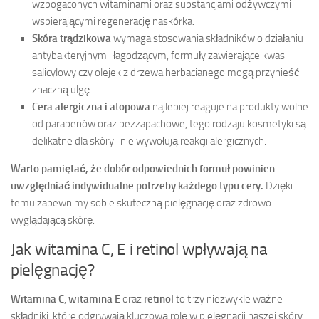
wzbogaconych witaminami oraz substancjami odżywczymi
wspierającymi regenerację naskórka.
Skóra trądzikowa
wymaga stosowania składników o działaniu
antybakteryjnym i łagodzącym, formuły zawierające kwas
salicylowy czy olejek z drzewa herbacianego mogą przynieść
znaczną ulgę.
Cera alergiczna i atopowa
najlepiej reaguje na produkty wolne
od parabenów oraz bezzapachowe, tego rodzaju kosmetyki są
delikatne dla skóry i nie wywołują reakcji alergicznych.
Warto pamiętać, że dobór odpowiednich formuł powinien
uwzględniać indywidualne potrzeby każdego typu cery.
Dzięki
temu zapewnimy sobie skuteczną pielęgnację oraz zdrowo
wyglądającą skórę.
Jak witamina C, E i retinol wpływają na
pielęgnację?
Witamina C
,
witamina E
oraz
retinol
to trzy niezwykle ważne
składniki, które odgrywają kluczową rolę w pielęgnacji naszej skóry,