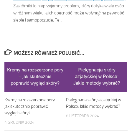
Zaskórniki to nieprzyjemny problem, który dotyka wiele osób
w różnym wieku, a ich obecność może wpłynąć na pewność
siebie i samopoczucie. Te...
MOŻESZ RÓWNIEŻ POLUBIĆ…
Kremy na rozszerzone pory –
Pielęgnacja skóry azjatyckiej w
jak skutecznie poprawić
Polsce: Jakie metody wybrać?
wygląd skóry?
8 LISTOPADA 2024
4 GRUDNIA 2024