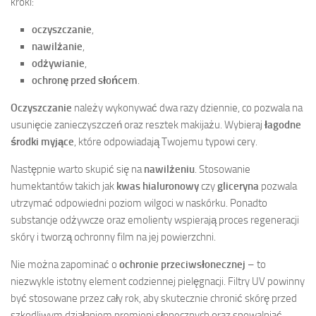
kroki:
oczyszczanie
,
nawilżanie
,
odżywianie
,
ochronę przed słońcem
.
Oczyszczanie
należy wykonywać dwa razy dziennie, co pozwala na
usunięcie zanieczyszczeń oraz resztek makijażu. Wybieraj
łagodne
środki myjące
, które odpowiadają Twojemu typowi cery.
Następnie warto skupić się na
nawilżeniu
. Stosowanie
humektantów takich jak
kwas hialuronowy
czy
gliceryna
pozwala
utrzymać odpowiedni poziom wilgoci w naskórku. Ponadto
substancje odżywcze oraz emolienty wspierają proces regeneracji
skóry i tworzą ochronny film na jej powierzchni.
Nie można zapominać o
ochronie przeciwsłonecznej
– to
niezwykle istotny element codziennej pielęgnacji. Filtry UV powinny
być stosowane przez cały rok, aby skutecznie chronić skórę przed
szkodliwym działaniem promieni słonecznych oraz spowalniać