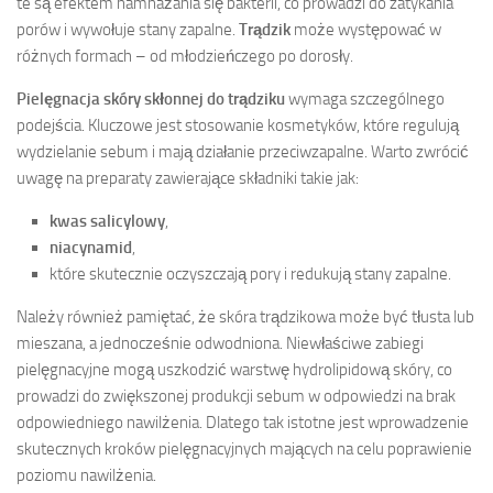
te są efektem namnażania się bakterii, co prowadzi do zatykania
porów i wywołuje stany zapalne.
Trądzik
może występować w
różnych formach – od młodzieńczego po dorosły.
Pielęgnacja skóry skłonnej do trądziku
wymaga szczególnego
podejścia. Kluczowe jest stosowanie kosmetyków, które regulują
wydzielanie sebum i mają działanie przeciwzapalne. Warto zwrócić
uwagę na preparaty zawierające składniki takie jak:
kwas salicylowy
,
niacynamid
,
które skutecznie oczyszczają pory i redukują stany zapalne.
Należy również pamiętać, że skóra trądzikowa może być tłusta lub
mieszana, a jednocześnie odwodniona. Niewłaściwe zabiegi
pielęgnacyjne mogą uszkodzić warstwę hydrolipidową skóry, co
prowadzi do zwiększonej produkcji sebum w odpowiedzi na brak
odpowiedniego nawilżenia. Dlatego tak istotne jest wprowadzenie
skutecznych kroków pielęgnacyjnych mających na celu poprawienie
poziomu nawilżenia.