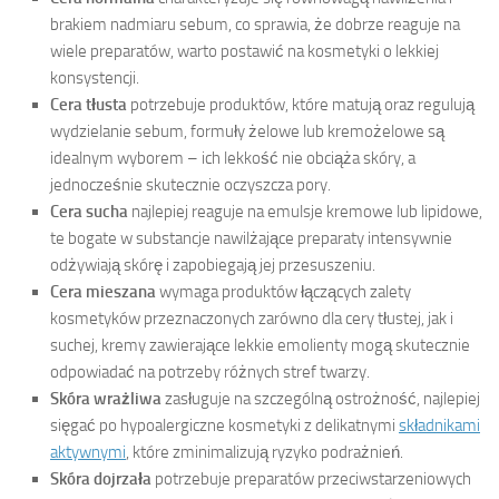
brakiem nadmiaru sebum, co sprawia, że dobrze reaguje na
wiele preparatów, warto postawić na kosmetyki o lekkiej
konsystencji.
Cera tłusta
potrzebuje produktów, które matują oraz regulują
wydzielanie sebum, formuły żelowe lub kremożelowe są
idealnym wyborem – ich lekkość nie obciąża skóry, a
jednocześnie skutecznie oczyszcza pory.
Cera sucha
najlepiej reaguje na emulsje kremowe lub lipidowe,
te bogate w substancje nawilżające preparaty intensywnie
odżywiają skórę i zapobiegają jej przesuszeniu.
Cera mieszana
wymaga produktów łączących zalety
kosmetyków przeznaczonych zarówno dla cery tłustej, jak i
suchej, kremy zawierające lekkie emolienty mogą skutecznie
odpowiadać na potrzeby różnych stref twarzy.
Skóra wrażliwa
zasługuje na szczególną ostrożność, najlepiej
sięgać po hypoalergiczne kosmetyki z delikatnymi
składnikami
aktywnymi
, które zminimalizują ryzyko podrażnień.
Skóra dojrzała
potrzebuje preparatów przeciwstarzeniowych