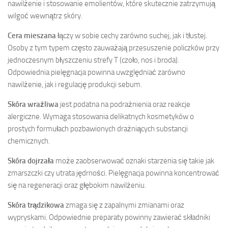
nawilżenie i stosowanie emolientów, które skutecznie zatrzymują
wilgoć wewnątrz skóry.
Cera mieszana
łączy w sobie cechy zarówno suchej, jak i tłustej.
Osoby z tym typem często zauważają przesuszenie policzków przy
jednoczesnym błyszczeniu strefy T (czoło, nos i broda).
Odpowiednia pielęgnacja powinna uwzględniać zarówno
nawilżenie, jak i regulację produkcji sebum.
Skóra wrażliwa
jest podatna na podrażnienia oraz reakcje
alergiczne. Wymaga stosowania delikatnych kosmetyków o
prostych formułach pozbawionych drażniących substancji
chemicznych.
Skóra dojrzała
może zaobserwować oznaki starzenia się takie jak
zmarszczki czy utrata jędrności. Pielęgnacja powinna koncentrować
się na regeneracji oraz głębokim nawilżeniu.
Skóra trądzikowa
zmaga się z zapalnymi zmianami oraz
wypryskami. Odpowiednie preparaty powinny zawierać składniki