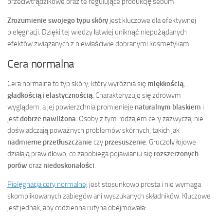
przeciwtrądzikowe oraz te regulujące produkcję sebum.
Zrozumienie swojego typu skóry
jest kluczowe dla efektywnej
pielęgnacji. Dzięki tej wiedzy łatwiej uniknąć niepożądanych
efektów związanych z niewłaściwie dobranymi kosmetykami.
Cera normalna
Cera normalna to typ skóry, który wyróżnia się
miękkością
,
gładkością
i
elastycznością
. Charakteryzuje się zdrowym
wyglądem, a jej powierzchnia promienieje
naturalnym blaskiem
i
jest
dobrze nawilżona
. Osoby z tym rodzajem cery zazwyczaj nie
doświadczają poważnych problemów skórnych, takich jak
nadmierne przetłuszczanie
czy
przesuszenie
. Gruczoły łojowe
działają prawidłowo, co zapobiega pojawianiu się
rozszerzonych
porów
oraz
niedoskonałości
.
Pielęgnacja cery normalnej
jest stosunkowo prosta i nie wymaga
skomplikowanych zabiegów ani wyszukanych składników. Kluczowe
jest jednak, aby codzienna rutyna obejmowała: