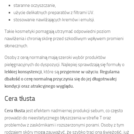
staranne oczyszczanie,
użycie delikatnych preparatów z filtrami UV.
stosowanie nawilżających kremów i emulsji.
Takie kosmetyki pomagają utrzymać odpowiedni poziom
nawilżenia i chronią skórę przed szkodliwym wpływem promieni
słonecznych.
Osoby z cerą normalną mają szeroki wybór produktów
pielęgnacyjnych do dyspozycji. Najlepiej sprawdzają się formuły o
lekkiej konsystencji
, które są
przyjemne w użyciu
.
Regularna
dbałość o cerę normalną przyczynia się do jej długotrwałej
kondycji oraz atrakcyjnego wyglądu.
Cera tłusta
Cera tłusta
jest efektem nadmiernej produkcji sebum, co często
prowadzi do nieestetycznego błyszczenia w strefie T oraz
problemów z zaskórnikami i rozszerzonymi porami. Osoby z tym
rodzajem skóry mogą zauważyć, że szybko traci ona świeżość; już