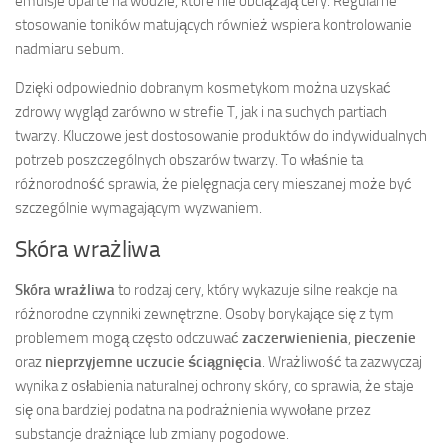
emulsje oparte na wodzie, które nie obciążają cery. Regularne
stosowanie toników matujących również wspiera kontrolowanie
nadmiaru sebum.
Dzięki odpowiednio dobranym kosmetykom można uzyskać
zdrowy wygląd zarówno w strefie T, jak i na suchych partiach
twarzy. Kluczowe jest dostosowanie produktów do indywidualnych
potrzeb poszczególnych obszarów twarzy. To właśnie ta
różnorodność sprawia, że pielęgnacja cery mieszanej może być
szczególnie wymagającym wyzwaniem.
Skóra wrażliwa
Skóra wrażliwa
to rodzaj cery, który wykazuje silne reakcje na
różnorodne czynniki zewnętrzne. Osoby borykające się z tym
problemem mogą często odczuwać
zaczerwienienia
,
pieczenie
oraz
nieprzyjemne uczucie ściągnięcia
. Wrażliwość ta zazwyczaj
wynika z osłabienia naturalnej ochrony skóry, co sprawia, że staje
się ona bardziej podatna na podrażnienia wywołane przez
substancje drażniące lub zmiany pogodowe.