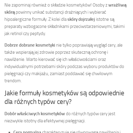
Nie zapominaj również o składzie kosmetyków! Osoby z
wrażliwą
skórą
powinny unikać substancji drażniących i wybierać
hipoalergiczne formuły. Z kolei dla
skóry dojrzałej
istotne są
preparaty wzbogacone składnikami przeciwstarzeniowymi, takimi
jak retinol czy peptydy.
Dobrze dobrane kosmetyki
nie tylko poprawiają wygląd cery, ale
także wspierają jej zdrowie poprzez skuteczną ochronę i
nawilżenie. Warto kierować się ich właściwościami oraz
indywidualnymi potrzebami skóry podczas wyboru produktów do
pielęgnacji czy makijażu, zamiast poddawać się chwilowym
trendom.
Jakie formuły kosmetyków są odpowiednie
dla różnych typów cery?
Dobór właściwych kosmetyków
do różnych typów cery jest
niezwykle istotny dla efektywnej pielęgnacji.
Cera normalna
charakteryzuje się równowagą nawilżenia i