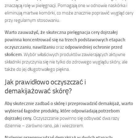
znaczącą rolę w pielęgnacji. Pomagają one w odnowie naskórka i
eliminują martwe komórki, co może znacznie poprawić wygląd cery
przy regularnym stosowaniu.
Warto zauważyć, że skuteczna pielęgnacja cery dojrzałej
powinna koncentrować się na trzech podstawowych etapach
:
oczyszczaniu
,
nawilżaniu
oraz
odpowiedniej ochronie przed
słońcem
. Wybór właściwych produktów zawierających aktywne
składniki przyczynia się nie tylko do zdrowego wyglądu skóry, ale
także do jej długotrwałego piękna.
Jak prawidłowo oczyszczać i
demakijażować skórę?
Aby skutecznie zadbać o skórę i przeprowadzić demakijaż, warto
wybierać łagodne produkty, które odpowiadają potrzebom
dojrzałej cery.
Oczyszczanie powinno się odbywać dwa razy
dziennie – zarówno rano, jak i wieczorem.
Najlepiej przeprowadzać demakijaż w dwóch etapach: