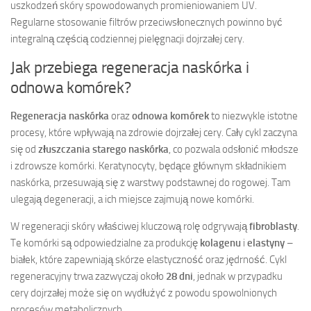
uszkodzeń skóry spowodowanych promieniowaniem UV.
Regularne stosowanie filtrów przeciwsłonecznych powinno być
integralną częścią codziennej pielęgnacji dojrzałej cery.
Jak przebiega regeneracja naskórka i
odnowa komórek?
Regeneracja naskórka
oraz
odnowa komórek
to niezwykle istotne
procesy, które wpływają na zdrowie dojrzałej cery. Cały cykl zaczyna
się od
złuszczania starego naskórka
, co pozwala odsłonić młodsze
i zdrowsze komórki. Keratynocyty, będące głównym składnikiem
naskórka, przesuwają się z warstwy podstawnej do rogowej. Tam
ulegają degeneracji, a ich miejsce zajmują nowe komórki.
W regeneracji skóry właściwej kluczową rolę odgrywają
fibroblasty
.
Te komórki są odpowiedzialne za produkcję
kolagenu
i
elastyny
–
białek, które zapewniają skórze elastyczność oraz jędrność. Cykl
regeneracyjny trwa zazwyczaj około
28 dni
, jednak w przypadku
cery dojrzałej może się on wydłużyć z powodu spowolnionych
procesów metabolicznych.