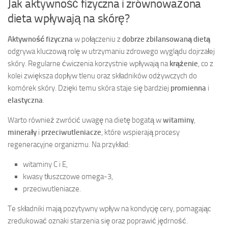
Jak aktywność fizyczna i zrównoważona
dieta wpływają na skórę?
Aktywność fizyczna
w połączeniu z
dobrze zbilansowaną dietą
odgrywa kluczową rolę w utrzymaniu zdrowego wyglądu dojrzałej
skóry. Regularne ćwiczenia korzystnie wpływają na
krążenie
, co z
kolei zwiększa dopływ tlenu oraz składników odżywczych do
komórek skóry. Dzięki temu skóra staje się bardziej
promienna
i
elastyczna
.
Warto również zwrócić uwagę na dietę bogatą w
witaminy
,
minerały
i
przeciwutleniacze
, które wspierają procesy
regeneracyjne organizmu. Na przykład:
witaminy C i E,
kwasy tłuszczowe omega-3,
przeciwutleniacze.
Te składniki mają pozytywny wpływ na kondycję cery, pomagając
zredukować oznaki starzenia się oraz poprawić jędrność.