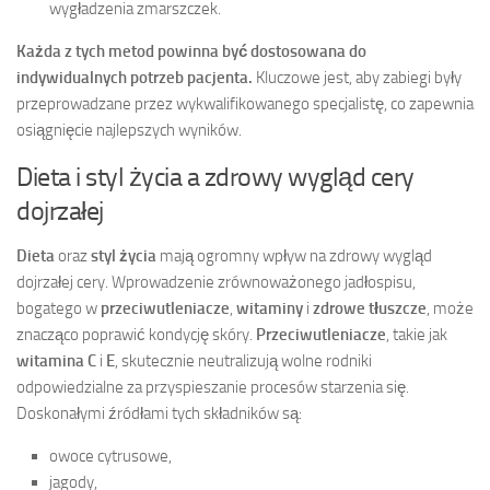
wygładzenia zmarszczek.
Każda z tych metod powinna być dostosowana do
indywidualnych potrzeb pacjenta.
Kluczowe jest, aby zabiegi były
przeprowadzane przez wykwalifikowanego specjalistę, co zapewnia
osiągnięcie najlepszych wyników.
Dieta i styl życia a zdrowy wygląd cery
dojrzałej
Dieta
oraz
styl życia
mają ogromny wpływ na zdrowy wygląd
dojrzałej cery. Wprowadzenie zrównoważonego jadłospisu,
bogatego w
przeciwutleniacze
,
witaminy
i
zdrowe tłuszcze
, może
znacząco poprawić kondycję skóry.
Przeciwutleniacze
, takie jak
witamina C
i
E
, skutecznie neutralizują wolne rodniki
odpowiedzialne za przyspieszanie procesów starzenia się.
Doskonałymi źródłami tych składników są:
owoce cytrusowe,
jagody,