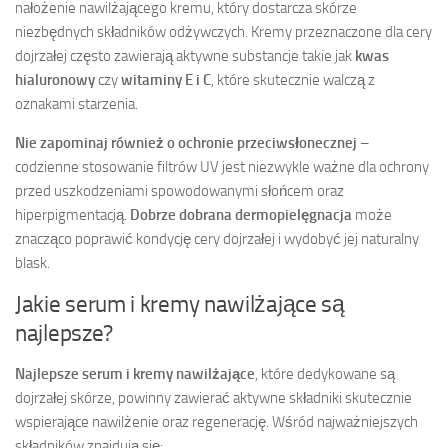
nałożenie nawilżającego kremu, który dostarcza skórze
niezbędnych składników odżywczych. Kremy przeznaczone dla cery
dojrzałej często zawierają aktywne substancje takie jak
kwas
hialuronowy
czy
witaminy E i C
, które skutecznie walczą z
oznakami starzenia.
Nie zapominaj również o ochronie przeciwsłonecznej
–
codzienne stosowanie filtrów UV jest niezwykle ważne dla ochrony
przed uszkodzeniami spowodowanymi słońcem oraz
hiperpigmentacją.
Dobrze dobrana dermopielęgnacja
może
znacząco poprawić kondycję cery dojrzałej i wydobyć jej naturalny
blask.
Jakie serum i kremy nawilżające są
najlepsze?
Najlepsze serum i kremy nawilżające
, które dedykowane są
dojrzałej skórze, powinny zawierać aktywne składniki skutecznie
wspierające nawilżenie oraz regenerację. Wśród najważniejszych
składników znajdują się: