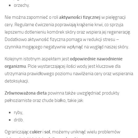
orzechy.
Nie można zapomnieć o roli
aktywności fizycznej
w pielęgnacji
cery. Regularne ćwiczenia poprawiają krążenie krwi, co sprzyja
lepszemu dotlenieniu komórek skóry oraz wspiera jej regenerację.
Dodatkowo aktywność fizyczna pomaga w redukcji stresu –
czynnika mogącego negatywnie wpłynąć na wygląd naszej skóry.
Kolejnym istotnym aspektem jest
odpowiednie nawodnienie
organizmu
. Picie wystarczającej ilości wody jest kluczowe dla
utrzymania prawidłowego poziomu nawilżenia cery oraz wspierania
detoksykacji.
Zrównoważona dieta
powinna także uwzględniać produkty
pełnoziarniste oraz chude białko, takie jak:
ryby,
drób.
Ograniczając
cukier
i
sol
, możemy uniknąć wielu problemów