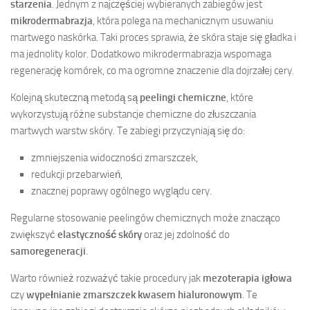
starzenia
. Jednym z najczęściej wybieranych zabiegów jest
mikrodermabrazja
, która polega na mechanicznym usuwaniu
martwego naskórka. Taki proces sprawia, że skóra staje się gładka i
ma jednolity kolor. Dodatkowo mikrodermabrazja wspomaga
regenerację komórek, co ma ogromne znaczenie dla dojrzałej cery.
Kolejną skuteczną metodą są
peelingi chemiczne
, które
wykorzystują różne substancje chemiczne do złuszczania
martwych warstw skóry. Te zabiegi przyczyniają się do:
zmniejszenia widoczności zmarszczek,
redukcji przebarwień,
znacznej poprawy ogólnego wyglądu cery.
Regularne stosowanie peelingów chemicznych może znacząco
zwiększyć
elastyczność skóry
oraz jej zdolność do
samoregeneracji
.
Warto również rozważyć takie procedury jak
mezoterapia igłowa
czy
wypełnianie zmarszczek kwasem hialuronowym
. Te