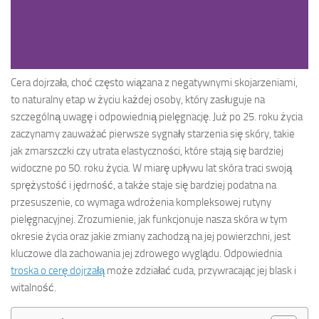
Cera dojrzała, choć często wiązana z negatywnymi skojarzeniami,
to naturalny etap w życiu każdej osoby, który zasługuje na
szczególną uwagę i odpowiednią pielęgnację. Już po 25. roku życia
zaczynamy zauważać pierwsze sygnały starzenia się skóry, takie
jak zmarszczki czy utrata elastyczności, które stają się bardziej
widoczne po 50. roku życia. W miarę upływu lat skóra traci swoją
sprężystość i jędrność, a także staje się bardziej podatna na
przesuszenie, co wymaga wdrożenia kompleksowej rutyny
pielęgnacyjnej. Zrozumienie, jak funkcjonuje nasza skóra w tym
okresie życia oraz jakie zmiany zachodzą na jej powierzchni, jest
kluczowe dla zachowania jej zdrowego wyglądu. Odpowiednia
troska o cerę dojrzałą
może zdziałać cuda, przywracając jej blask i
witalność.