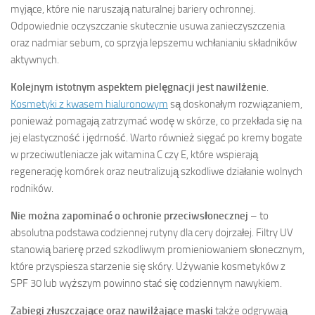
myjące, które nie naruszają naturalnej bariery ochronnej.
Odpowiednie oczyszczanie skutecznie usuwa zanieczyszczenia
oraz nadmiar sebum, co sprzyja lepszemu wchłanianiu składników
aktywnych.
Kolejnym istotnym aspektem pielęgnacji jest nawilżenie
.
Kosmetyki z kwasem hialuronowym
są doskonałym rozwiązaniem,
ponieważ pomagają zatrzymać wodę w skórze, co przekłada się na
jej elastyczność i jędrność. Warto również sięgać po kremy bogate
w przeciwutleniacze jak witamina C czy E, które wspierają
regenerację komórek oraz neutralizują szkodliwe działanie wolnych
rodników.
Nie można zapominać o ochronie przeciwsłonecznej
– to
absolutna podstawa codziennej rutyny dla cery dojrzałej. Filtry UV
stanowią barierę przed szkodliwym promieniowaniem słonecznym,
które przyspiesza starzenie się skóry. Używanie kosmetyków z
SPF 30 lub wyższym powinno stać się codziennym nawykiem.
Zabiegi złuszczające oraz nawilżające maski
także odgrywają