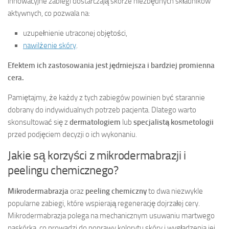
innowacyjne zabiegi dostarczają skórze niezbędnych składników
aktywnych, co pozwala na:
uzupełnienie utraconej objętości,
nawilżenie skóry
.
Efektem ich zastosowania jest jędrniejsza i bardziej promienna
cera.
Pamiętajmy, że każdy z tych zabiegów powinien być starannie
dobrany do indywidualnych potrzeb pacjenta. Dlatego warto
skonsultować się z
dermatologiem
lub
specjalistą kosmetologii
przed podjęciem decyzji o ich wykonaniu.
Jakie są korzyści z mikrodermabrazji i
peelingu chemicznego?
Mikrodermabrazja
oraz
peeling chemiczny
to dwa niezwykle
popularne zabiegi, które wspierają regenerację dojrzałej cery.
Mikrodermabrazja polega na mechanicznym usuwaniu martwego
naskórka, co prowadzi do poprawy kolorytu skóry i wygładzenia jej