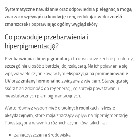
Systematyczne nawilżanie oraz odpowiednia pielęgnacja mogą
znacząco wpłynąć na kondycję cery, redukując widoczność
zmarszczek i poprawiając ogólny wygląd skóry.
Co powoduje przebarwienia i
hiperpigmentację?
Przebarwienia
i
hiperpigmentacja
to dość powszechne problemy,
szczególnie u osób z bardziej dojrzałą cerą. Na ich pojawienie się
wpływa wiele czynników, w tym
ekspozycja na promieniowanie
UV
oraz
zmiany hormonalne
związane z wiekiem. Starzejąca się
skóra traci zdolność do regeneracji, co sprzyja powstawaniu
nieestetycznych plam pigmentacyjnych.
Warto również wspomnieć o
wolnych rodnikach
i
stresie
oksydacyjnym
, które mają znaczący wpływ na hiperpigmentację.
Powstają one w wyniku różnych czynników, takich jak:
zanieczyszczenie środowiska,