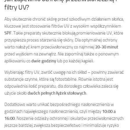
filtry UV?
Aby skutecznie chronić skórę przed szkodliwym działaniem słońca,
kluczowe jest stosowanie filtrów UV z wysokim współczynnikiem
SPF
. Takie preparaty skutecznie blokują promieniowanie UV, które
przyspiesza proces starzenia się skóry. Dla optymalnej ochrony
warto nałożyć krem przeciwsłoneczny co najmniej
20-30 minut
przed wyjściem na zewnątrz. Nie zapominaj także o ponownym
aplikowaniu co
dwie godziny
lub po każdej kąpieli.
Wybierając filtry UV, zwróć uwagę na ich skład – powinny zawierać
substancje czynne, które są fotostabilne. Równie istotna jest
odpowiednia ilość preparatu; dla dorosłego człowieka zaleca się
użycie około
dwóch pełnych łyżek stołowych
.
Dodatkowo warto unikać bezpośredniego nasłonecznienia w
godzinach największego nasłonecznienia, czyli między
10:00 a
16:00
. Noszenie odzieży ochronnej i okularów przeciwsłonecznych
jeszcze bardziej zwiększa bezpieczeństwo i minimalizuje ryzyko