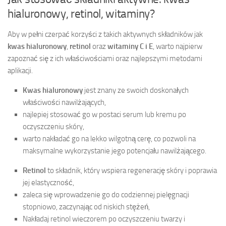
hialuronowy, retinol, witaminy?
Aby w pełni czerpać korzyści z takich aktywnych składników jak
kwas hialuronowy
,
retinol
oraz
witaminy C i E
, warto najpierw
zapoznać się z ich właściwościami oraz najlepszymi metodami
aplikacji.
Kwas hialuronowy
jest znany ze swoich doskonałych
właściwości nawilżających,
najlepiej stosować go w postaci serum lub kremu po
oczyszczeniu skóry,
warto nakładać go na lekko wilgotną cerę, co pozwoli na
maksymalne wykorzystanie jego potencjału nawilżającego.
Retinol
to składnik, który wspiera regenerację skóry i poprawia
jej elastyczność,
zaleca się wprowadzenie go do codziennej pielęgnacji
stopniowo, zaczynając od niskich stężeń,
Nakładaj retinol wieczorem po oczyszczeniu twarzy i