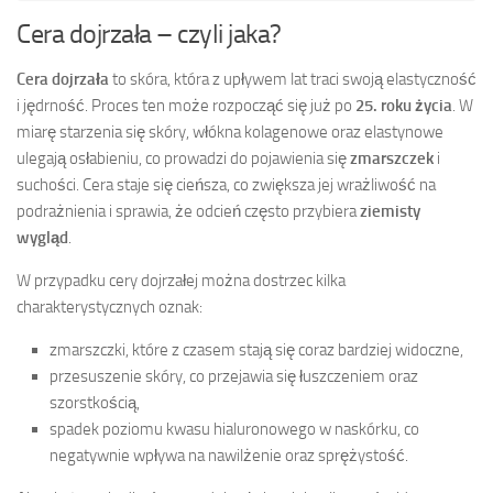
Cera dojrzała – czyli jaka?
Cera dojrzała
to skóra, która z upływem lat traci swoją elastyczność
i jędrność. Proces ten może rozpocząć się już po
25. roku życia
. W
miarę starzenia się skóry, włókna kolagenowe oraz elastynowe
ulegają osłabieniu, co prowadzi do pojawienia się
zmarszczek
i
suchości. Cera staje się cieńsza, co zwiększa jej wrażliwość na
podrażnienia i sprawia, że odcień często przybiera
ziemisty
wygląd
.
W przypadku cery dojrzałej można dostrzec kilka
charakterystycznych oznak:
zmarszczki, które z czasem stają się coraz bardziej widoczne,
przesuszenie skóry, co przejawia się łuszczeniem oraz
szorstkością,
spadek poziomu kwasu hialuronowego w naskórku, co
negatywnie wpływa na nawilżenie oraz sprężystość.