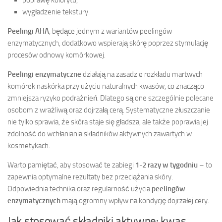
wygładzenie tekstury.
Peelingi AHA
, będące jednym z wariantów peelingów
enzymatycznych, dodatkowo wspierają skórę poprzez stymulację
procesów odnowy komórkowej.
Peelingi enzymatyczne
działają na zasadzie rozkładu martwych
komórek naskórka przy użyciu naturalnych kwasów, co znacząco
zmniejsza ryzyko podrażnień. Dlatego są one szczególnie polecane
osobom z wrażliwą oraz dojrzałą cerą. Systematyczne złuszczanie
nie tylko sprawia, że skóra staje się gładsza, ale także poprawia jej
zdolność do wchłaniania składników aktywnych zawartych w
kosmetykach.
Warto pamiętać, aby stosować te zabiegi
1-2 razy w tygodniu
– to
zapewnia optymalne rezultaty bez przeciążania skóry.
Odpowiednia technika oraz regularność użycia
peelingów
enzymatycznych
mają ogromny wpływ na kondycję dojrzałej cery.
Jak stosować składniki aktywne: kwas