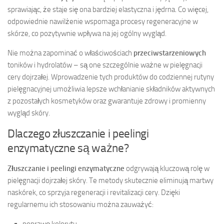
sprawiając, że staje się ona bardziej elastyczna i jędrna. Co więcej,
odpowiednie nawilżenie wspomaga procesy regeneracyjne w
skórze, co pozytywnie wpływa na jej ogólny wygląd.
Nie można zapominać o właściwościach
przeciwstarzeniowych
toników i hydrolatów – są one szczególnie ważne w pielęgnacji
cery dojrzałej. Wprowadzenie tych produktów do codziennej rutyny
pielęgnacyjnej umożliwia lepsze wchłanianie składników aktywnych
z pozostałych kosmetyków oraz gwarantuje zdrowy i promienny
wygląd skóry.
Dlaczego złuszczanie i peelingi
enzymatyczne są ważne?
Złuszczanie i peelingi enzymatyczne
odgrywają kluczową rolę w
pielęgnacji dojrzałej skóry. Te metody skutecznie eliminują martwy
naskórek, co sprzyja regeneracji i revitalizacji cery. Dzięki
regularnemu ich stosowaniu można zauważyć:
poprawę kolorytu,