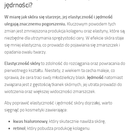
jędrności?
W miarę jak skóra się starzeje, jej elastyczność i jędrność
ulegają znacznemu pogorszeniu.
Kluczowym powodem tych
zmian jest zmniejszona produkcja kolagenu oraz elastyny, które są
niezbędne dla utrzymania sprężystości cery. W efekcie skóra staje
się mniej elastyczna, co prowadzi do pojawiania się zmarszczek i
opadania owalu twarzy.
Elastyczność skóry
to zdolność do rozciągania oraz powracania do
pierwotnego kształtu. Niestety, z wiekiem ta cecha maleje, co
sprawia, że cera traci swój młodzieńczy blask.
Jędrność
natomiast
związana jest z gęstością tkanek skórnych; jej utrata prowadzi do
wiotczenia oraz większej widoczności zmarszczek.
Aby poprawić elastyczność i jędrność skóry dojrzałej, warto
sięgnąć po kosmetyki zawierające:
kwas hialuronowy
, który skutecznie nawilża skórę,
retinol
, który pobudza produkcję kolagenu.