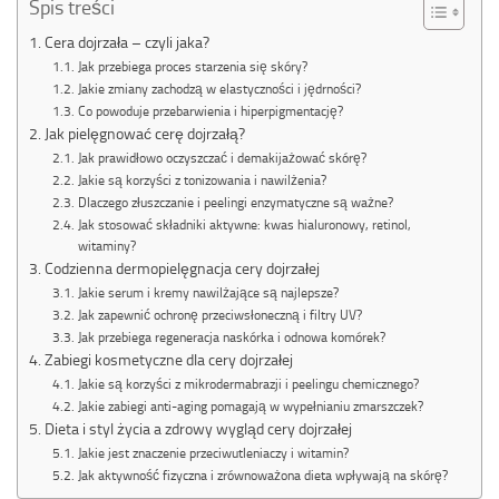
Spis treści
Cera dojrzała – czyli jaka?
Jak przebiega proces starzenia się skóry?
Jakie zmiany zachodzą w elastyczności i jędrności?
Co powoduje przebarwienia i hiperpigmentację?
Jak pielęgnować cerę dojrzałą?
Jak prawidłowo oczyszczać i demakijażować skórę?
Jakie są korzyści z tonizowania i nawilżenia?
Dlaczego złuszczanie i peelingi enzymatyczne są ważne?
Jak stosować składniki aktywne: kwas hialuronowy, retinol,
witaminy?
Codzienna dermopielęgnacja cery dojrzałej
Jakie serum i kremy nawilżające są najlepsze?
Jak zapewnić ochronę przeciwsłoneczną i filtry UV?
Jak przebiega regeneracja naskórka i odnowa komórek?
Zabiegi kosmetyczne dla cery dojrzałej
Jakie są korzyści z mikrodermabrazji i peelingu chemicznego?
Jakie zabiegi anti-aging pomagają w wypełnianiu zmarszczek?
Dieta i styl życia a zdrowy wygląd cery dojrzałej
Jakie jest znaczenie przeciwutleniaczy i witamin?
Jak aktywność fizyczna i zrównoważona dieta wpływają na skórę?