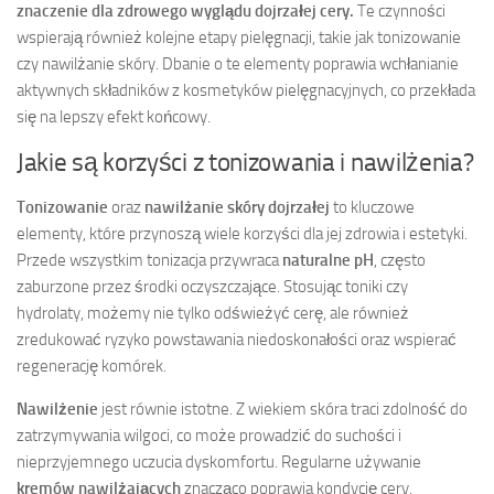
znaczenie dla zdrowego wyglądu dojrzałej cery.
Te czynności
wspierają również kolejne etapy pielęgnacji, takie jak tonizowanie
czy nawilżanie skóry. Dbanie o te elementy poprawia wchłanianie
aktywnych składników z kosmetyków pielęgnacyjnych, co przekłada
się na lepszy efekt końcowy.
Jakie są korzyści z tonizowania i nawilżenia?
Tonizowanie
oraz
nawilżanie skóry dojrzałej
to kluczowe
elementy, które przynoszą wiele korzyści dla jej zdrowia i estetyki.
Przede wszystkim tonizacja przywraca
naturalne pH
, często
zaburzone przez środki oczyszczające. Stosując toniki czy
hydrolaty, możemy nie tylko odświeżyć cerę, ale również
zredukować ryzyko powstawania niedoskonałości oraz wspierać
regenerację komórek.
Nawilżenie
jest równie istotne. Z wiekiem skóra traci zdolność do
zatrzymywania wilgoci, co może prowadzić do suchości i
nieprzyjemnego uczucia dyskomfortu. Regularne używanie
kremów nawilżających
znacząco poprawia kondycję cery,