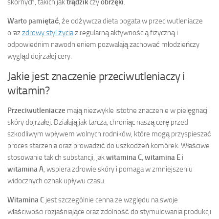
skórnych, takich jak
trądzik
czy
obrzęki
.
Warto pamiętać
, że odżywcza dieta bogata w przeciwutleniacze
oraz
zdrowy styl życia
z regularną aktywnością fizyczną i
odpowiednim nawodnieniem pozwalają zachować młodzieńczy
wygląd dojrzałej cery.
Jakie jest znaczenie przeciwutleniaczy i
witamin?
Przeciwutleniacze
mają niezwykle istotne znaczenie w pielęgnacji
skóry dojrzałej. Działają jak tarcza, chroniąc naszą cerę przed
szkodliwym wpływem wolnych rodników, które mogą przyspieszać
proces starzenia oraz prowadzić do uszkodzeń komórek. Właściwe
stosowanie takich substancji, jak
witamina C
,
witamina E
i
witamina A
, wspiera zdrowie skóry i pomaga w zmniejszeniu
widocznych oznak upływu czasu.
Witamina C
jest szczególnie cenna ze względu na swoje
właściwości rozjaśniające oraz zdolność do stymulowania produkcji