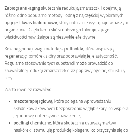
Zabiegi anti-aging
skutecznie redukują zmarszczki i obejmują
różnorodne popularne metody. Jedną z najczęściej wybieranych
opcji jest
kwas hialuronowy
, który naturalnie występuje w naszym
organizmie. Dzięki temu skóra dobrze go toleruje, a jego
właściwości nawilżające są niezwykle efektywne.
Kolejną godną uwagi metodą są
retinoidy
, które wspierają
regenerację komórek skóry oraz poprawiają jej elastyczność.
Regularne stosowanie tych substancji może prowadzić do
zauważalnej redukcji zmarszczek oraz poprawy ogólnej struktury
cery.
Warto również rozważyć:
mezoterapię igłową
, która polega na wprowadzaniu
składników aktywnych bezpośrednio w głąb skóry, co wspiera
jej odnowę i intensywne nawilżenie,
peelingi chemiczne
, które skutecznie usuwają martwy
naskórek i stymulują produkcję kolagenu, co przyczynia się do