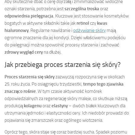
Aby skutecznie dbać o cerę dojrzałą i zminimalizować widoczne
oznaki starzenia, potrzebna jest
szczególna troska
oraz
odpowiednia pielęgnacja
. Kluczowe jest stosowanie kosmetyków
bogatych w aktywne składniki takie jak
retinol
czy
kwas
hialuronowy
. Regularne nawilżanie i
odżywianie skóry
mają
ogromne znaczenie dla jej kondycji. Dzięki właściwemu podejściu
do pielęgnacji można spowolnić procesy starzenia i zachować
zdrowy wygląd cery
na dłużej.
Jak przebiega proces starzenia się skóry?
Proces starzenia się skóry
zazwyczaj rozpoczyna się w okolicach
25. roku życia. Po osiągnięciu trzydziestki,
tempo tego zjawiska
znacząco rośnie
. W tym czasie aktywność komórek
odpowiedzialnych za regenerację skóry maleje, co skutkuje niższą
produkcją
kolagenu
oraz
elastyny
– dwóch białek kluczowych dla
utrzymania jędrności i elastyczności cery. Ich niedobór prowadzi do
pojawiania się zmarszczek oraz ogólnego wiotczenia.
Oprócz tego, skóra staje się coraz bardziej sucha. Spadek poziomu