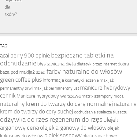
TAGI
bezpieczne tabletki na
acai berry 900 opinie
odchudzanie
błyskawiczna dieta
dobra
dietetyk przez internet
farby naturalne do włosów
baza pod makijaż
dzieci
green coffee plus
informacje
kosmetyki
leczenie
makijaż
manicure hybrydowy
permanentny brwi
makijaż permanentny ust
cennik
Manicure hybrydowy warszawa
matrix szampony
moda
naturalny krem do twarzy do cery normalnej
naturalny
krem do twarzy do cery suchej
odchudzanie spalacze tłuszczu
odżywka do rzęs regenerum do rzęs
olejek
arganowy cena
olejek arganowy do włosów
olejek
olejek sosnowy
kokosowy do włosów
olejki zapachowe