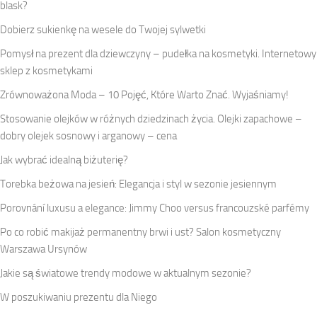
blask?
Dobierz sukienkę na wesele do Twojej sylwetki
Pomysł na prezent dla dziewczyny – pudełka na kosmetyki. Internetowy
sklep z kosmetykami
Zrównoważona Moda – 10 Pojęć, Które Warto Znać. Wyjaśniamy!
Stosowanie olejków w różnych dziedzinach życia. Olejki zapachowe –
dobry olejek sosnowy i arganowy – cena
Jak wybrać idealną biżuterię?
Torebka beżowa na jesień: Elegancja i styl w sezonie jesiennym
Porovnání luxusu a elegance: Jimmy Choo versus francouzské parfémy
Po co robić makijaż permanentny brwi i ust? Salon kosmetyczny
Warszawa Ursynów
Jakie są światowe trendy modowe w aktualnym sezonie?
W poszukiwaniu prezentu dla Niego