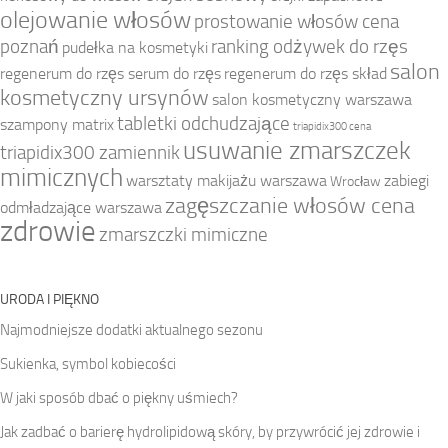
olejowanie włosów
prostowanie włosów cena
poznań
ranking odżywek do rzęs
pudełka na kosmetyki
salon
regenerum do rzęs serum do rzęs
regenerum do rzęs skład
kosmetyczny ursynów
salon kosmetyczny warszawa
tabletki odchudzające
szampony matrix
triapidix300 cena
usuwanie zmarszczek
triapidix300 zamiennik
mimicznych
warsztaty makijażu warszawa
zabiegi
Wrocław
zagęszczanie włosów cena
odmładzające warszawa
zdrowie
zmarszczki mimiczne
URODA I PIĘKNO
Najmodniejsze dodatki aktualnego sezonu
Sukienka, symbol kobiecości
W jaki sposób dbać o piękny uśmiech?
Jak zadbać o barierę hydrolipidową skóry, by przywrócić jej zdrowie i