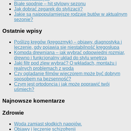
Białe spodnie – hit stylowy sezonu
Jak dobrać zegarek do stylizacji?
Jakie są najpopularniejsze rodzaje butów w aktualnym
sezonie?
Ostatnie wpisy
Poślizg kręgów (kręgozmyk) – objawy, diagnostyka i
leczenie, gdy pojawia się niestabilność kręgosłupa
Komoda drewniana – jak wybrać odpowiedni rozmiar,
drewno i funkcjonalny układ do stylu wnętrza
Jaki filtr pod zlew wybrać? O wkładach, montażu i
realnych problemach z wodą
Czy oglądanie filmów wieczorem może być dobrym
sposobem na bezsenność?
Czym jest ortodoncja i jak może poprawić twój
uśmiech?
Najnowsze komentarze
Zdrowie
Woda zamiast słodkich napojów.
Objawy i leczenie schizofrenii