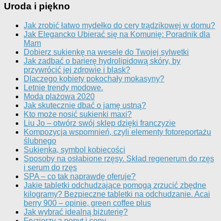
Uroda i piękno
Jak zrobić łatwo mydełko do cery trądzikowej w domu?
Jak Elegancko Ubierać się na Komunię: Poradnik dla
Mam
Dobierz sukienkę na wesele do Twojej sylwetki
Jak zadbać o barierę hydrolipidową skóry, by
przywrócić jej zdrowie i blask?
Dlaczego kobiety pokochały mokasyny?
Letnie trendy modowe.
Moda plażowa 2020
Jak skutecznie dbać o jamę ustną?
Kto może nosić sukienki maxi?
Liu Jo – otwórz swój sklep dzięki franczyzie
Kompozycja wspomnień, czyli elementy fotoreportażu
ślubnego
Sukienka, symbol kobiecości
Sposoby na osłabione rzęsy. Skład regenerum do rzęs
i serum do rzęs
SPA – co tak naprawdę oferuje?
Jakie tabletki odchudzające pomogą zrzucić zbędne
kilogramy? Bezpieczne tabletki na odchudzanie. Acai
berry 900 – opinie, green coffee plus
Jak wybrać idealną biżuterię?
Fryzjerzy a popyt i ceny