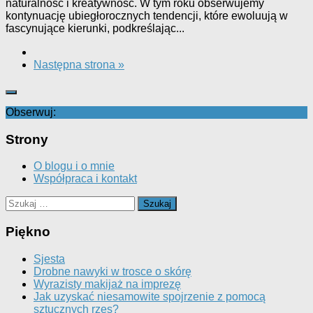
naturalność i kreatywność. W tym roku obserwujemy
kontynuację ubiegłorocznych tendencji, które ewoluują w
fascynujące kierunki, podkreślając...
Następna strona »
Obserwuj:
Strony
O blogu i o mnie
Współpraca i kontakt
Szukaj:
Piękno
Sjesta
Drobne nawyki w trosce o skórę
Wyrazisty makijaż na imprezę
Jak uzyskać niesamowite spojrzenie z pomocą
sztucznych rzęs?