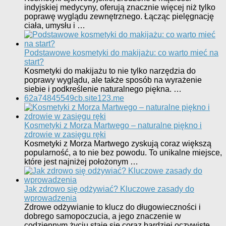
indyjskiej medycyny, oferują znacznie więcej niż tylko
poprawę wyglądu zewnętrznego. Łącząc pielęgnację
ciała, umysłu i …
Podstawowe kosmetyki do makijażu: co warto mieć na
start?
Kosmetyki do makijażu to nie tylko narzędzia do
poprawy wyglądu, ale także sposób na wyrażenie
siebie i podkreślenie naturalnego piękna. …
62a74845549cb.site123.me
Kosmetyki z Morza Martwego – naturalne piękno i
zdrowie w zasięgu ręki
Kosmetyki z Morza Martwego zyskują coraz większą
popularność, a to nie bez powodu. To unikalne miejsce,
które jest najniżej położonym …
Jak zdrowo się odżywiać? Kluczowe zasady do
wprowadzenia
Zdrowe odżywianie to klucz do długowieczności i
dobrego samopoczucia, a jego znaczenie w
codziennym życiu staje się coraz bardziej oczywiste. …