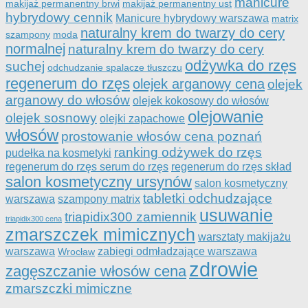
manicure
makijaż permanentny brwi
makijaż permanentny ust
hybrydowy cennik
Manicure hybrydowy warszawa
matrix
naturalny krem do twarzy do cery
szampony
moda
normalnej
naturalny krem do twarzy do cery
odżywka do rzęs
suchej
odchudzanie spalacze tłuszczu
regenerum do rzęs
olejek arganowy cena
olejek
arganowy do włosów
olejek kokosowy do włosów
olejowanie
olejek sosnowy
olejki zapachowe
włosów
prostowanie włosów cena poznań
ranking odżywek do rzęs
pudełka na kosmetyki
regenerum do rzęs serum do rzęs
regenerum do rzęs skład
salon kosmetyczny ursynów
salon kosmetyczny
tabletki odchudzające
warszawa
szampony matrix
usuwanie
triapidix300 zamiennik
triapidix300 cena
zmarszczek mimicznych
warsztaty makijażu
warszawa
zabiegi odmładzające warszawa
Wrocław
zdrowie
zagęszczanie włosów cena
zmarszczki mimiczne